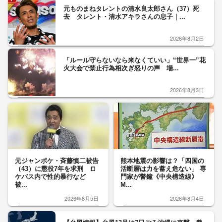
元ものまねタレントの清水良太郎さん（37）死
去 タレント・清水アキラさんの息子｜...
2026年8月2日
「ルール守らないなら来なくていい」“世界一”花
火大会で禁止行為相次ぎ怒りの声 場...
2026年8月3日
元ジャンポケ・斉藤慎二被告
熊本地震の影響は？「四国の
（43）に懲役7年を求刑 ロ
活断層は力を蓄え危ない」 専
ケバス内で性的暴行など
門家が警鐘《中央構造線》
被...
M...
2026年8月5日
2026年8月4日