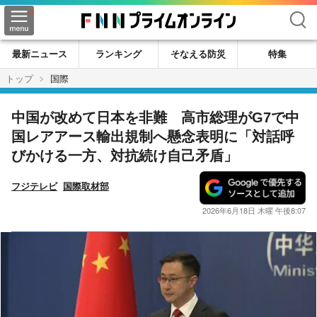
検索
最新ニュース
ランキング
そなえる防災
特集
トップ
国際
中国が改めて日本を非難 高市総理がG7で中
国レアアース輸出規制へ懸念表明に「対話呼
びかける一方、対抗続け自己矛盾」
フジテレビ
国際取材部
2026年6月18日 木曜 午後8:07