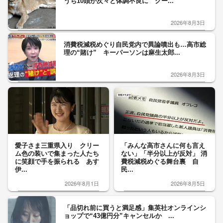
うち10頭が次々と体調不良に クー...
2026年8月3日
消費税減税めぐり自民党内で異論噴出も…高市総
理の“賭け” キーパーソンは麻生太郎...
2026年8月3日
愛子さま三重県入り クリー
「みんな高市さんに何も言え
ム色の装いで集まった人たち
ない」「半分以上が反対」 消
に笑顔で手を振られる あす
費税減税めぐる舞台裏 自
伊...
民...
2026年8月1日
2026年8月5日
「品切れ前に買うと満足感」集英社オンラインシ
ョップで“43億円分”キャンセルか ...