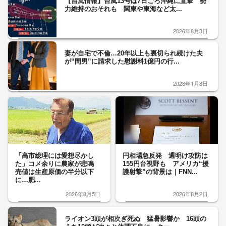
【台風情報】台風13号は7日ごろ沖縄に直撃 勢
力維持のおそれも 関東や東海など太...
2026年8月3日
妻が自宅で不倫…20年以上も裏切られ続けた夫
が“間男”に請求した慰謝料1億円の行...
2026年1月8日
「高市総理には愛想尽かし
円相場急反発 週明け攻防は
た」コメ余りに農家が悲鳴
155円台視野も アメリカ“援
売値は生産原価の半分以下
護射撃”の背景は｜FNN...
に…肥...
2026年8月5日
2026年8月2日
ライオン3頭が相次ぎ死ぬ 猛暑影響か 16頭の