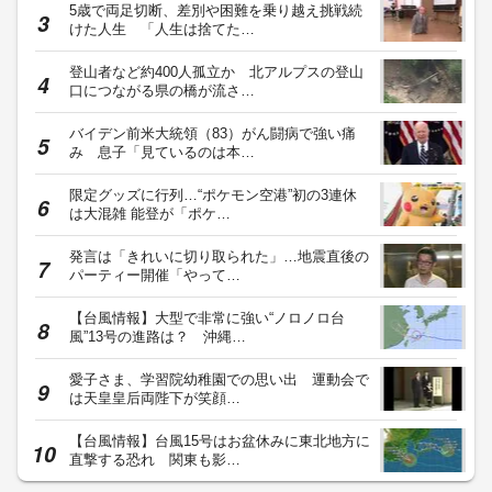
5歳で両足切断、差別や困難を乗り越え挑戦続
けた人生 「人生は捨てた…
登山者など約400人孤立か 北アルプスの登山
口につながる県の橋が流さ…
バイデン前米大統領（83）がん闘病で強い痛
み 息子「見ているのは本…
限定グッズに行列…“ポケモン空港”初の3連休
は大混雑 能登が「ポケ…
発言は「きれいに切り取られた」…地震直後の
パーティー開催「やって…
【台風情報】大型で非常に強い“ノロノロ台
風”13号の進路は？ 沖縄…
愛子さま、学習院幼稚園での思い出 運動会で
は天皇皇后両陛下が笑顔…
【台風情報】台風15号はお盆休みに東北地方に
直撃する恐れ 関東も影…