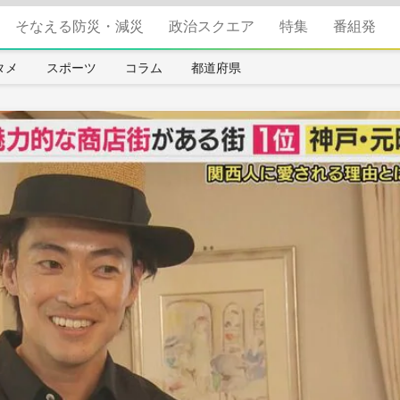
そなえる防災・減災
政治スクエア
特集
番組発
タメ
スポーツ
コラム
都道府県