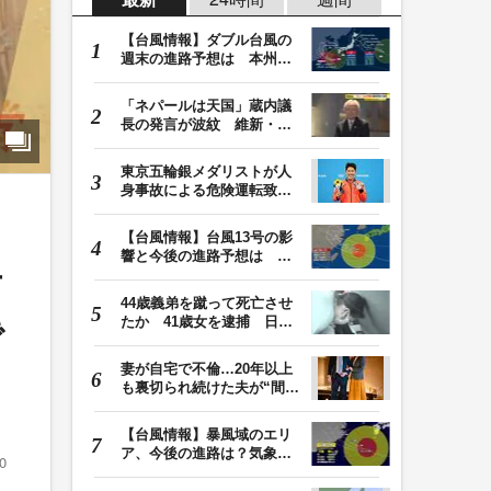
【台風情報】ダブル台風の
週末の進路予想は 本州は
土曜晴れも日曜は…
「ネパールは天国」蔵内議
長の発言が波紋 維新・吉
村代表「福岡県議…
東京五輪銀メダリストが人
身事故による危険運転致傷
罪で起訴 本多灯…
【台風情報】台風13号の影
響と今後の進路予想は 沖
古
縄や奄美では大雨…
44歳義弟を蹴って死亡させ
たか 41歳女を逮捕 日頃
で
から同じ敷地内の…
妻が自宅で不倫…20年以上
も裏切られ続けた夫が“間
男”に請求した慰…
【台風情報】暴風域のエリ
ア、今後の進路は？気象予
0
報士解説