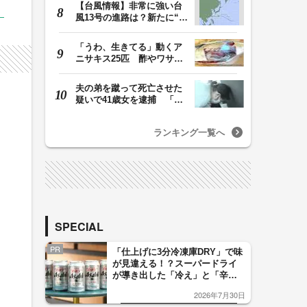
【台風情報】非常に強い台
風13号の進路は？新たに“台
風のたまご”熱…
「うわ、生きてる」動くア
ニサキス25匹 酢やワサビ
では死滅せず…「…
夫の弟を蹴って死亡させた
疑いで41歳女を逮捕 「生
活態度に不満があ…
ランキング一覧へ
SPECIAL
PR
「仕上げに3分冷凍庫DRY」で味
が見違える！？スーパードライ
が導き出した「冷え」と「辛
口」のおいしい関係 青く変化
2026年7月30日
した「辛口カーブ」が飲み頃の