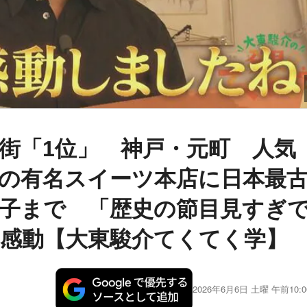
街「1位」 神戸・元町 人気
の有名スイーツ本店に日本最
子まで 「歴史の節目見すぎ
感動【大東駿介てくてく学】
2026年6月6日 土曜 午前10:0