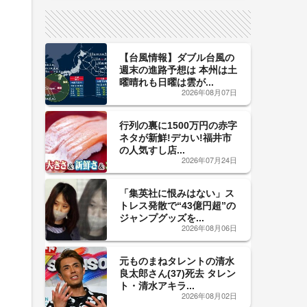
サイン！
【台風情報】ダブル台風の
週末の進路予想は 本州は土
曜晴れも日曜は雲が...
2026年08月07日
行列の裏に1500万円の赤字
ネタが新鮮!デカい!福井市
の人気すし店...
2026年07月24日
「集英社に恨みはない」ス
トレス発散で“43億円超”の
ジャンプグッズを...
2026年08月06日
元ものまねタレントの清水
良太郎さん(37)死去 タレン
ト・清水アキラ...
2026年08月02日