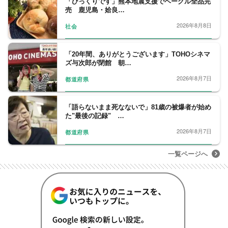
「びっくりです」熊本地震支援でベーグル全品完
売 鹿児島・姶良…
2026年8月8日
社会
「20年間、ありがとうございます」TOHOシネマ
ズ与次郎が閉館 朝…
2026年8月7日
都道府県
「語らないまま死なないで」81歳の被爆者が始め
た"最後の記録" …
2026年8月7日
都道府県
一覧ページへ