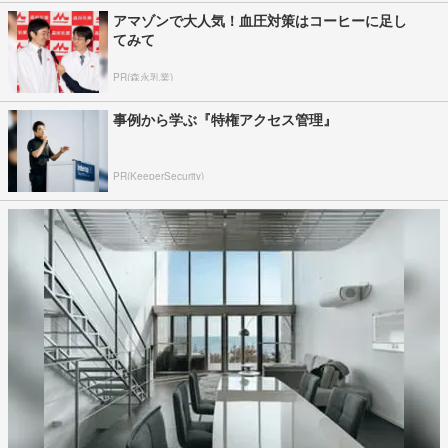
アマゾンで大人気！血圧対策はコーヒーに足し
てみて
PR(森永乳業)
事例から学ぶ『特権アクセス管理』
PR(KeeperSecurity)