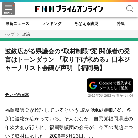
検索
最新ニュース
ランキング
そなえる防災
特集
トップ
政治
波紋広がる県議会の“取材制限”案 関係者の発
言はトーンダウン 『取り下げ求める』日本ジ
ャーナリスト会議が声明 【福岡発】
テレビ西日本
2026年5月26日 火曜 午後1:06
福岡県議会が検討しているという“取材活動の制限”案。各
所に波紋が広がっている。そんななか、自民党福岡県連の
年次大会が行われ、福岡県議団の会長が、今回の問題につ
いて取材に応じた。2026年5月23日、…