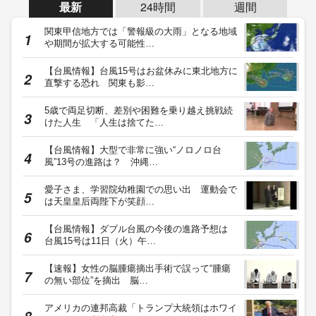
最新
24時間
週間
関東甲信地方では「警報級の大雨」となる地域
や期間が拡大する可能性…
【台風情報】台風15号はお盆休みに東北地方に
直撃する恐れ 関東も影…
5歳で両足切断、差別や困難を乗り越え挑戦続
けた人生 「人生は捨てた…
【台風情報】大型で非常に強い“ノロノロ台
風”13号の進路は？ 沖縄…
愛子さま、学習院幼稚園での思い出 運動会で
は天皇皇后両陛下が笑顔…
【台風情報】ダブル台風の今後の進路予想は
台風15号は11日（火）午…
【速報】女性の脳腫瘍摘出手術で誤って“腫瘍
の無い部位”を摘出 脳…
アメリカの連邦高裁「トランプ大統領はホワイ