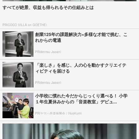
すべてが絶景、収益も得られるその仕組みとは
PR(COCO VILLA on GOETHE)
創業125年の課題解決力×多様な才能で挑む、こ
れからの電通
PR(dentsu Japan)
「楽しさ」を感じ、人の心を動かすクリエイテ
ィビティを届ける
PR(dentsu Japan)
小学校に慣れた今だからじっくり選べる！ 小学
１年生夏休みからの「音楽教室」デビュ...
PR(ヤマハ音楽振興会｜HugKum)