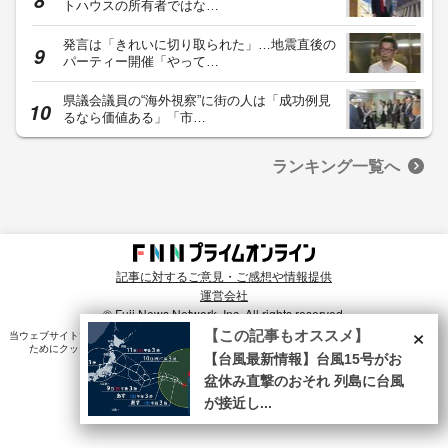
トハウスの所有者ではな…
発言は「きれいに切り取られた」…地震直後の
パーティー開催「やって…
県議会議員の“海外視察”に街の人は「成功例見
るなら価値ある」「市…
ランキング一覧へ
記事に対するご意見・ご感想や情報提供
運営会社
© Fuji News Network, Inc. All rights reserved.
×
【この記事もオススメ】
当ウェブサイトでは、ユーザのニーズ・興味・関⼼に合致したコンテンツや広告配信を提供する
ためにクッキーを使⽤しています。詳細は、
プライバシーポリシー
をご確認ください。
【台風最新情報】台風15号がお
盆休み直撃のおそれ 列島に台風
が接近し...