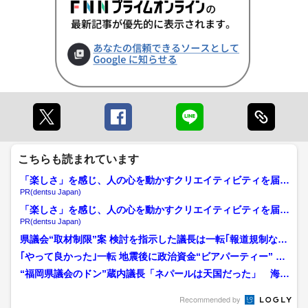
こちらも読まれています
「楽しさ」を感じ、人の心を動かすクリエイティビティを届け
る
PR(dentsu Japan)
「楽しさ」を感じ、人の心を動かすクリエイティビティを届け
る
PR(dentsu Japan)
県議会“取材制限”案 検討を指示した議長は一転｢報道規制など
はとんでもない話…｣...
｢やって良かった｣一転 地震後に政治資金“ビアパーティー” 自
民党県議団会長辞意...
“福岡県議会のドン”蔵内議長「ネパールは天国だった」 海外
出張の意義強調 金銭授...
Recommended by