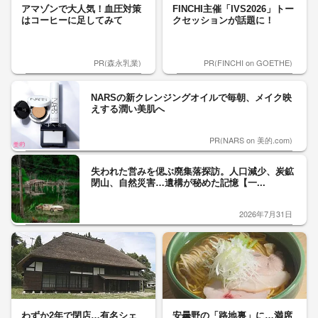
アマゾンで大人気！血圧対策
FINCHI主催「IVS2026」トー
はコーヒーに足してみて
クセッションが話題に！
PR(森永乳業)
PR(FINCHI on GOETHE)
NARSの新クレンジングオイルで毎朝、メイク映
えする潤い美肌へ
PR(NARS on 美的.com)
失われた営みを偲ぶ廃集落探訪。人口減少、炭鉱
閉山、自然災害…遺構が秘めた記憶【一...
2026年7月31日
わずか2年で閉店…有名シェ
安曇野の「路地裏」に…満席