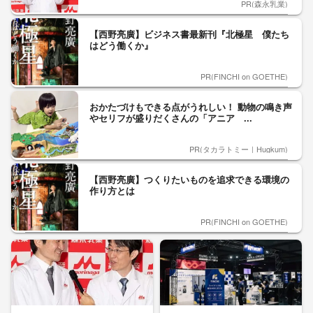
PR(森永乳業)
【西野亮廣】ビジネス書最新刊『北極星 僕たち
はどう働くか』
PR(FINCHI on GOETHE)
おかたづけもできる点がうれしい！ 動物の鳴き声
やセリフが盛りだくさんの「アニア ...
PR(タカラトミー｜Hugkum)
【西野亮廣】つくりたいものを追求できる環境の
作り方とは
PR(FINCHI on GOETHE)