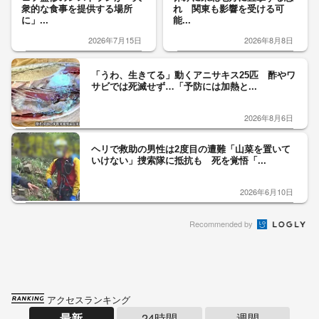
衆的な食事を提供する場所
れ 関東も影響を受ける可
に」...
能...
2026年7月15日
2026年8月8日
「うわ、生きてる」動くアニサキス25匹 酢やワ
サビでは死滅せず…「予防には加熱と...
2026年8月6日
ヘリで救助の男性は2度目の遭難「山菜を置いて
いけない」捜索隊に抵抗も 死を覚悟「...
2026年6月10日
Recommended by
アクセスランキング
最新
24時間
週間