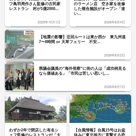
フ鳥羽周作さん監修の古民家
のラーメン店 空き家を改修
レストラン 村が1億2000...
した複合施設がオープン「迷
い...
2025年10月1日
2026年8月4日
【地震の影響】迂回ルートは東か西か 東九州道
7〜8時間 or 天草フェリー 不安...
2026年8月2日
県議会議員の“海外視察”に街の人は「成功例見る
なら価値ある」「市民は苦しい思いし...
2026年8月7日
わずか2年で閉店した有名シ
【台風情報】台風15号はお盆
ェフ監修のレストランが「大
休みに東北地方に直撃する恐