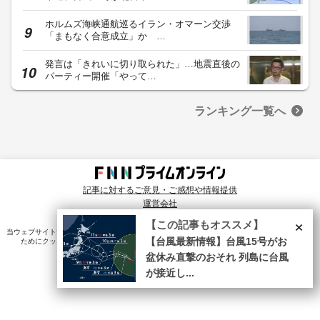
ホルムズ海峡通航巡るイラン・オマーン交渉
「まもなく合意成立」か …
発言は「きれいに切り取られた」…地震直後の
パーティー開催「やって…
ランキング一覧へ
記事に対するご意見・ご感想や情報提供
運営会社
© Fuji News Network, Inc. All rights reserved.
×
【この記事もオススメ】
当ウェブサイトでは、ユーザのニーズ・興味・関⼼に合致したコンテンツや広告配信を提供する
【台風最新情報】台風15号がお
ためにクッキーを使⽤しています。詳細は、
プライバシーポリシー
をご確認ください。
盆休み直撃のおそれ 列島に台風
が接近し...