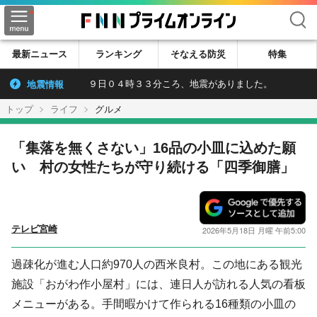
検索
最新ニュース
ランキング
そなえる防災
特集
地震情報
９日０４時３３分ころ、地震がありました。
トップ
ライフ
グルメ
「集落を無くさない」16品の小皿に込めた願
い 村の女性たちが守り続ける「四季御膳」
テレビ宮崎
2026年5月18日 月曜 午前5:00
過疎化が進む人口約970人の西米良村。この地にある観光
施設「おがわ作小屋村」には、連日人が訪れる人気の看板
メニューがある。手間暇かけて作られる16種類の小皿の