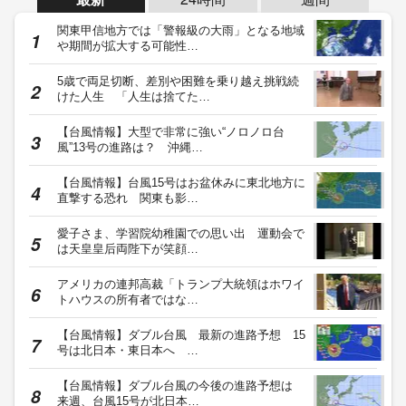
関東甲信地方では「警報級の大雨」となる地域
や期間が拡大する可能性…
5歳で両足切断、差別や困難を乗り越え挑戦続
けた人生 「人生は捨てた…
【台風情報】大型で非常に強い“ノロノロ台
風”13号の進路は？ 沖縄…
【台風情報】台風15号はお盆休みに東北地方に
直撃する恐れ 関東も影…
愛子さま、学習院幼稚園での思い出 運動会で
は天皇皇后両陛下が笑顔…
アメリカの連邦高裁「トランプ大統領はホワイ
トハウスの所有者ではな…
【台風情報】ダブル台風 最新の進路予想 15
号は北日本・東日本へ …
【台風情報】ダブル台風の今後の進路予想は
来週、台風15号が北日本…