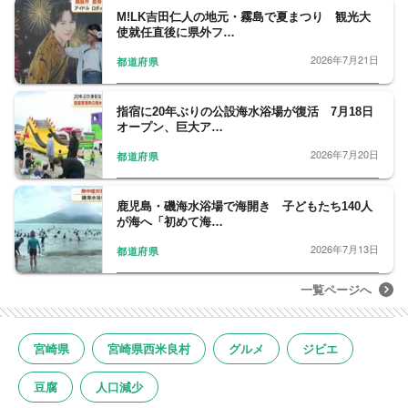
M!LK吉田仁人の地元・霧島で夏まつり 観光大
使就任直後に県外フ…
2026年7月21日
都道府県
指宿に20年ぶりの公設海水浴場が復活 7月18日
オープン、巨大ア…
2026年7月20日
都道府県
鹿児島・磯海水浴場で海開き 子どもたち140人
が海へ「初めて海…
2026年7月13日
都道府県
一覧ページへ
宮崎県
宮崎県西米良村
グルメ
ジビエ
豆腐
人口減少