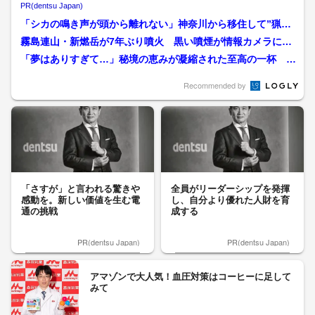
PR(dentsu Japan)
「シカの鳴き声が頭から離れない」神奈川から移住して”猟
師”になった女性の覚悟 「...
霧島連山・新燃岳が7年ぶり噴火 黒い噴煙が情報カメラに迫
る…噴煙は500メートル...
「夢はありすぎて…」秘境の恵みが凝縮された至高の一杯 平
家の落人伝説が残る村 こ...
Recommended by
「さすが」と言われる驚きや
全員がリーダーシップを発揮
感動を。新しい価値を生む電
し、自分より優れた人財を育
通の挑戦
成する
PR(dentsu Japan)
PR(dentsu Japan)
アマゾンで大人気！血圧対策はコーヒーに足して
みて