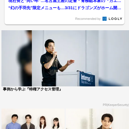
現社長と“同い年”…名古屋土産の定番・青柳総本家の『カエル
まんじゅう』手作業で生...
“幻の手羽先”限定メニューも…3/31にドラゴンズがホーム開幕
戦 バンテリンDに...
Recommended by
事例から学ぶ『特権アクセス管理』
PR(KeeperSecurity)