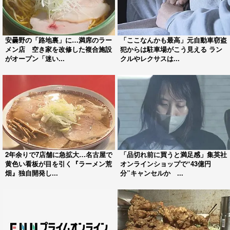
安曇野の「路地裏」に…満席のラー
「ここなんかも最高」元自動車窃盗
メン店 空き家を改修した複合施設
犯からは駐車場がこう見える ラン
がオープン「迷い...
クルやレクサスは...
2年余りで7店舗に急拡大…名古屋で
「品切れ前に買うと満足感」集英社
黄色い看板が目を引く『ラーメン荒
オンラインショップで“43億円
畑』独自開発し...
分”キャンセルか ...