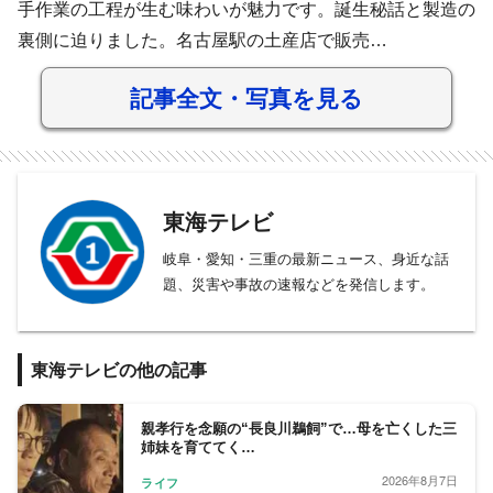
手作業の工程が生む味わいが魅力です。誕生秘話と製造の
裏側に迫りました。名古屋駅の土産店で販売…
記事全文・写真を見る
東海テレビ
岐阜・愛知・三重の最新ニュース、身近な話
題、災害や事故の速報などを発信します。
東海テレビの他の記事
親孝行を念願の“長良川鵜飼”で…母を亡くした三
姉妹を育ててく…
2026年8月7日
ライフ