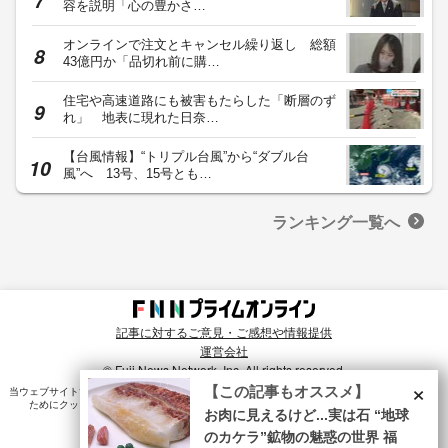
容を説明「心の豊かさ…
オンラインで注文とキャンセル繰り返し 総額
43億円か「品切れ前に購…
住宅や高速道路にも被害もたらした「断層のず
れ」 地表に現れた日奈…
【台風情報】“トリプル台風”から“ダブル台
風”へ 13号、15号とも…
ランキング一覧へ
記事に対するご意見・ご感想や情報提供
運営会社
© Fuji News Network, Inc. All rights reserved.
×
【この記事もオススメ】
当ウェブサイトでは、ユーザのニーズ・興味・関⼼に合致したコンテンツや広告配信を提供する
ためにクッキーを使⽤しています。詳細は、
プライバシーポリシー
をご確認ください。
お肉に見えるけど...実は石 “地球
のカケラ”鉱物の魅惑の世界 福