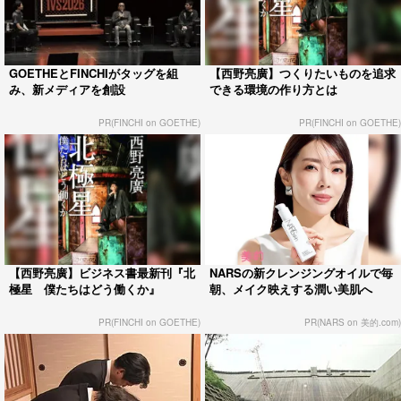
GOETHEとFINCHIがタッグを組
【西野亮廣】つくりたいものを追求
み、新メディアを創設
できる環境の作り方とは
PR(FINCHI on GOETHE)
PR(FINCHI on GOETHE)
【西野亮廣】ビジネス書最新刊『北
NARSの新クレンジングオイルで毎
極星 僕たちはどう働くか』
朝、メイク映えする潤い美肌へ
PR(FINCHI on GOETHE)
PR(NARS on 美的.com)