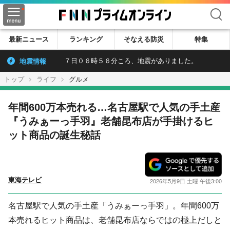
検索
最新ニュース
ランキング
そなえる防災
特集
地震情報
７日０６時５６分ころ、地震がありました。
トップ
ライフ
グルメ
年間600万本売れる…名古屋駅で人気の手土産
『うみぁーっ手羽』老舗昆布店が手掛けるヒ
ット商品の誕生秘話
東海テレビ
2026年5月9日 土曜 午後3:00
名古屋駅で人気の手土産「うみぁーっ手羽」。年間600万
本売れるヒット商品は、老舗昆布店ならではの極上だしと