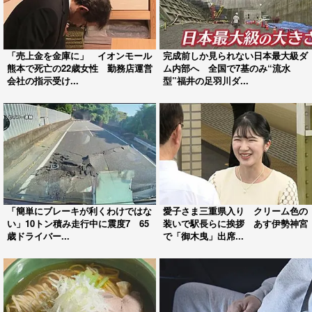
「売上金を金庫に」 イオンモール
完成前しか見られない日本最大級ダ
熊本で死亡の22歳女性 勤務店運営
ム内部へ 全国で7基のみ“流水
会社の指示受け...
型”福井の足羽川ダ...
「簡単にブレーキが利くわけではな
愛子さま三重県入り クリーム色の
い」10トン積み走行中に震度7 65
装いで駅長らに挨拶 あす伊勢神宮
歳ドライバー...
で「御木曳」出席...