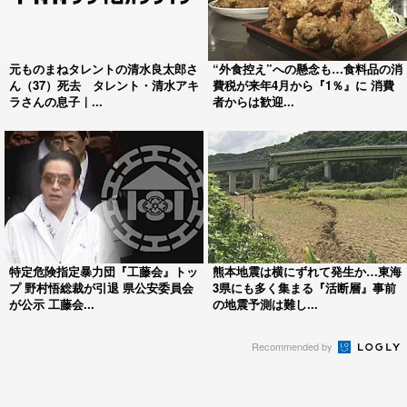
元ものまねタレントの清水良太郎さ
“外食控え”への懸念も…食料品の消
ん（37）死去 タレント・清水アキ
費税が来年4月から『1％』に 消費
ラさんの息子｜...
者からは歓迎...
特定危険指定暴力団『工藤会』トッ
熊本地震は横にずれて発生か…東海
プ 野村悟総裁が引退 県公安委員会
3県にも多く集まる『活断層』事前
が公示 工藤会...
の地震予測は難し...
Recommended by