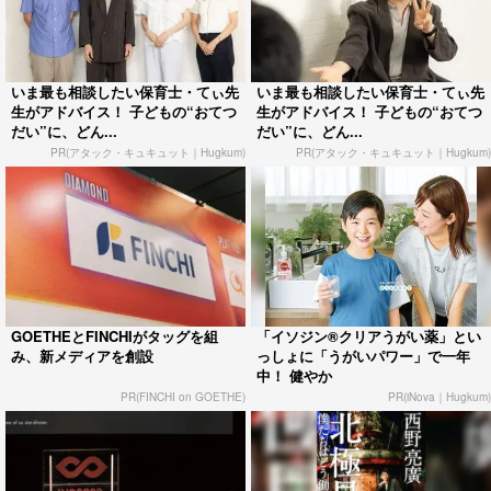
いま最も相談したい保育士・てぃ先
いま最も相談したい保育士・てぃ先
生がアドバイス！ 子どもの“おてつ
生がアドバイス！ 子どもの“おてつ
だい”に、どん...
だい”に、どん...
PR(アタック・キュキュット｜Hugkum)
PR(アタック・キュキュット｜Hugkum)
GOETHEとFINCHIがタッグを組
「イソジン®クリアうがい薬」とい
み、新メディアを創設
っしょに「うがいパワー」で一年
中！ 健やか
PR(FINCHI on GOETHE)
PR(iNova｜Hugkum)