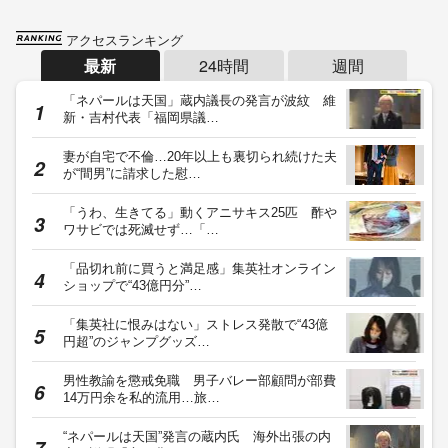
アクセスランキング
最新
24時間
週間
「ネパールは天国」蔵内議長の発言が波紋 維
新・吉村代表「福岡県議…
妻が自宅で不倫…20年以上も裏切られ続けた夫
が“間男”に請求した慰…
「うわ、生きてる」動くアニサキス25匹 酢や
ワサビでは死滅せず…「…
「品切れ前に買うと満足感」集英社オンライン
ショップで“43億円分”…
「集英社に恨みはない」ストレス発散で“43億
円超”のジャンプグッズ…
男性教諭を懲戒免職 男子バレー部顧問が部費
14万円余を私的流用…旅…
“ネパールは天国”発言の蔵内氏 海外出張の内