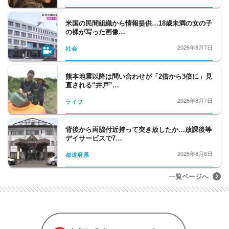
米国の民間組織から情報提供…18歳未満の女の子
の裸が写った画像…
2026年8月7日
社会
熊本地震以降は問い合わせが「2倍から3倍に」見
直される“井戸”…
2026年8月7日
ライフ
背後から両脇付近持って突き放したか…放課後等
デイサービスで7…
2026年8月6日
都道府県
一覧ページへ