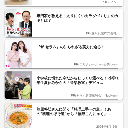
PR(デノン)
専門家が教える「太りにくいカラダづくり」のカ
ギとは？
PR(森永乳業株式会社)
『ザ セラム』の知られざる実力に迫る！
PR(エリクシール on 美的.com)
小学校に慣れた今だからじっくり選べる！ 小学１
年生夏休みからの「音楽教室」デビュ...
PR(ヤマハ音楽振興会｜HugKum)
笠原将弘さんに聞く「料理上手への道」！あ
の“料理のほそ道”から「無限こんにゃく」...
2026年6月19日