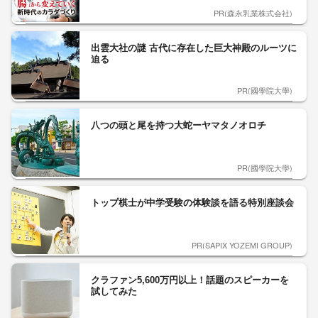
PR(森永乳業株式会社)
出雲大社の謎 古代に存在した巨大神殿のルーツに
迫る
PR(國學院大學)
八つの頭と尾を持つ大蛇ーヤマタノオロチ
PR(國學院大學)
トップ棋士が中学受験の体験談を語る特別座談会
PR(SAPIX YOZEMI GROUP)
クラファン5,600万円以上！話題のスピーカーを
試してみた