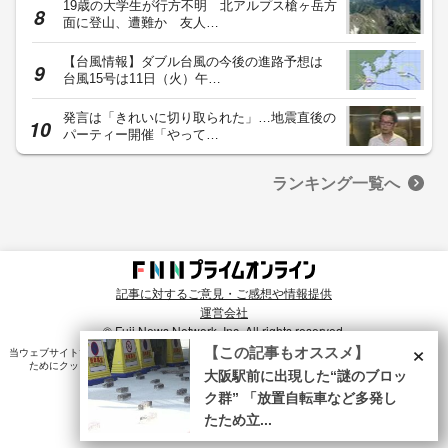
19歳の大学生が行方不明 北アルプス槍ヶ岳方
面に登山、遭難か 友人…
【台風情報】ダブル台風の今後の進路予想は
台風15号は11日（火）午…
発言は「きれいに切り取られた」…地震直後の
パーティー開催「やって…
ランキング一覧へ
記事に対するご意見・ご感想や情報提供
運営会社
© Fuji News Network, Inc. All rights reserved.
×
【この記事もオススメ】
当ウェブサイトでは、ユーザのニーズ・興味・関⼼に合致したコンテンツや広告配信を提供する
ためにクッキーを使⽤しています。詳細は、
プライバシーポリシー
をご確認ください。
大阪駅前に出現した“謎のブロッ
ク群” 「放置自転車など多発し
たため立...