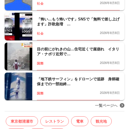
2026年8月8日
社会
「怖い…もう怖いです」SNSで「無料で差し上げ
ます」詐欺急増 …
2026年8月8日
社会
目の前にがれきの山…住宅近くで崖崩れ イタリ
ア・ナポリ近郊で…
2026年8月8日
国際
「地下鉄サーフィン」をドローンで追跡 身柄確
保までの一部始終…
2026年8月8日
国際
一覧ページへ
東京都清瀬市
レストラン
電車
観光地