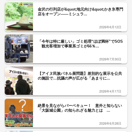
金沢の行列店が&quot;地元向け&quot;かき氷専門
店をオープン——ミシュラ...
2026年6月12日
「今年は特に厳しい」ゴミ処理“ほぼ満杯”でSOS
観光客増加で事業系ゴミが66％...
2026年7月30日
【アイヌ民族パネル展問題】差別的な展示を公共
の施設で…抗議の声が広がる「あまりに...
2026年4月17日
絶景を見ながらバーベキュー！ 意外と知らない
「大阪城公園」の知られざる魅力とは ...
2026年6月28日