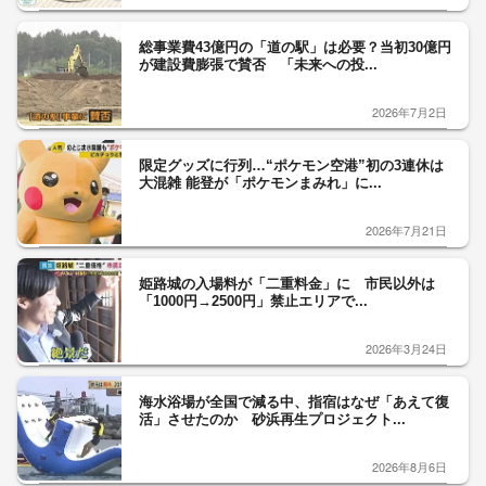
総事業費43億円の「道の駅」は必要？当初30億円
が建設費膨張で賛否 「未来への投...
2026年7月2日
限定グッズに行列…“ポケモン空港”初の3連休は
大混雑 能登が「ポケモンまみれ」に...
2026年7月21日
姫路城の入場料が「二重料金」に 市民以外は
「1000円→2500円」禁止エリアで...
2026年3月24日
海水浴場が全国で減る中、指宿はなぜ「あえて復
活」させたのか 砂浜再生プロジェクト...
2026年8月6日