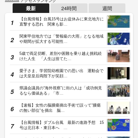
アクセスランキング
最新
24時間
週間
【台風情報】台風15号はお盆休みに東北地方に
直撃する恐れ 関東も影…
関東甲信地方では「警報級の大雨」となる地域
や期間が拡大する可能性…
5歳で両足切断、差別や困難を乗り越え挑戦続
けた人生 「人生は捨てた…
愛子さま、学習院幼稚園での思い出 運動会で
は天皇皇后両陛下が笑顔…
県議会議員の“海外視察”に街の人は「成功例見
るなら価値ある」「市…
【速報】女性の脳腫瘍摘出手術で誤って“腫瘍
の無い部位”を摘出 脳…
【台風情報】ダブル台風 最新の進路予想 15
号は北日本・東日本へ …