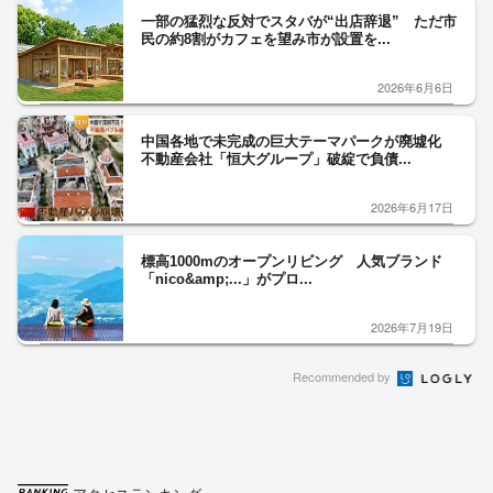
一部の猛烈な反対でスタバが“出店辞退” ただ市
民の約8割がカフェを望み市が設置を...
2026年6月6日
中国各地で未完成の巨大テーマパークが廃墟化
不動産会社「恒大グループ」破綻で負債...
2026年6月17日
標高1000mのオープンリビング 人気ブランド
「nico&amp;...」がプロ...
2026年7月19日
Recommended by