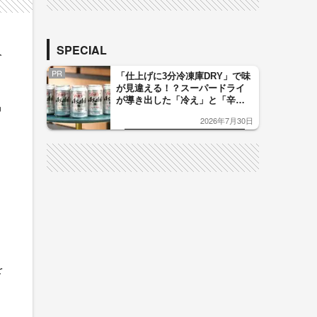
SPECIAL
人
PR
「仕上げに3分冷凍庫DRY」で味
が見違える！？スーパードライ
が導き出した「冷え」と「辛
中
口」のおいしい関係 青く変化
2026年7月30日
した「辛口カーブ」が飲み頃の
サイン！
を