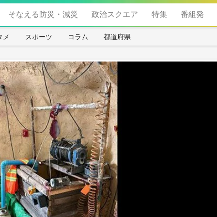
そなえる防災・減災
政治スクエア
特集
番組発
タメ
スポーツ
コラム
都道府県