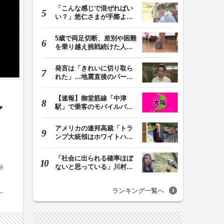
「こんな感じで混ぜればい
い？」悠仁さまが手際よく
豚汁を調理 同学…
5歳で両足切断、差別や困難
を乗り越え挑戦続けた人
生 「人生は捨てた…
発言は「きれいに切り取ら
れた」…地震直後のパーテ
ィー開催「やって…
【速報】御堂筋線「中津
身
駅」で乗客のモバイルバッ
テリーから発火 女…
アメリカの連邦高裁「トラ
ンプ大統領はホワイトハウ
スの所有者ではな…
「社会に出られる確率ほぼ
9
ないと思っている」川村葉
音被告に無期懲役…
ランキング一覧へ