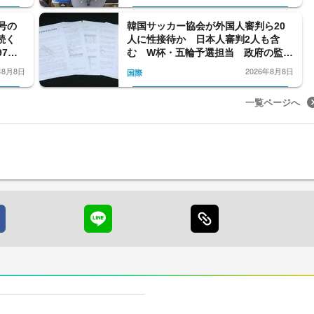
号の
韓国サッカー協会が外国人審判ら20
域続く
人に性接待か 日本人審判2人も含
7
む W杯・五輪予選担当 政府の監査
報告書で判明
年8月8日
2026年8月8日
国際
一覧ページへ