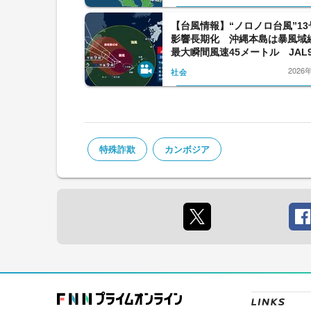
【台風情報】“ノロノロ台風”13
影響長期化 沖縄本島は暴風
最大瞬間風速45メートル JAL9
便・ANA120便欠航
2026
社会
特殊詐欺
カンボジア