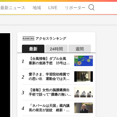
検索
最新ニュース
地域
LIVE
リポーター
アクセスランキング
最新
24時間
週間
【台風情報】ダブル台風
最新の進路予想 15号は北
日本・東日本へ …
愛子さま、学習院幼稚園で
の思い出 運動会では天皇
皇后両陛下が笑顔…
【速報】女性の脳腫瘍摘出
手術で誤って“腫瘍の無い部
位”を摘出 脳…
「ネパールは天国」蔵内議
長の発言が波紋 維新・吉
村代表「福岡県議…