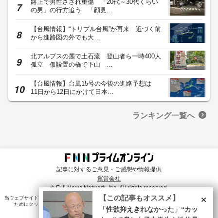
路上で男性さされ重傷 「20代～30代くらい
の男」の行方追う 「顔見…
【台風情報】“トリプル台風”が再来 近づく前
から進路図の外でも大…
北アルプスの麓で土石流 登山者ら一時400人
孤立 仮設置の橋で下山 …
【台風情報】台風15号の今後の進路予想は
11日から12日にかけて日本…
ランキング一覧へ
記事に対するご意見・ご感想や情報提供
運営会社
© Fuji News Network, Inc. All rights reserved.
×
【この記事もオススメ】
当ウェブサイトでは、ユーザのニーズ・興味・関⼼に合致したコンテンツや広告配信を提供する
ためにクッキーを使⽤しています。詳細は、
プライバシーポリシー
をご確認ください。
「性欲抑えきれなかった」“カッ