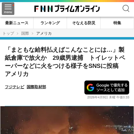
検索
最新ニュース
ランキング
そなえる防災
特集
トップ
国際
アメリカ
「まともな給料払えばこんなことには…」製
紙倉庫で放火か 29歳男逮捕 トイレットペ
ーパーなどに火をつける様子をSNSに投稿
アメリカ
フジテレビ
国際取材部
2026年4月9日 木曜 午後0:33