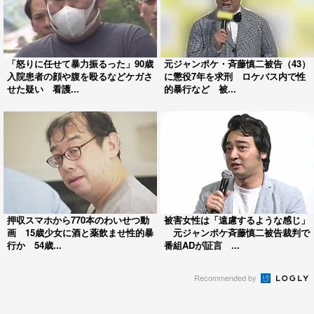
「怒りに任せて暴力振るった」90歳
元ジャンポケ・斉藤慎二被告（43）
入院患者の顔や腹を殴るなどケガさ
に懲役7年を求刑 ロケバス内で性
せた疑い 看護...
的暴行など 被...
押収スマホから770本のわいせつ動
被害女性は「遠慮するような感じ」
画 15歳少女に酒と薬飲ませ性的暴
元ジャンポケ斉藤慎二被告裁判で
行か 54歳...
番組ADが証言 ...
Recommended by