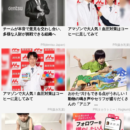
チームが本音で意見を交わし合い、
アマゾンで大人気！血圧対策はコー
多様な人財が挑戦できる組織へ
ヒーに足してみて
PR(dentsu Japan)
PR(森永乳業)
アマゾンで大人気！血圧対策はコー
おかたづけもできる点がうれしい！
ヒーに足してみて
動物の鳴き声やセリフが盛りだくさ
んの「アニア ...
PR(森永乳業)
PR(タカラトミー｜Hugkum)