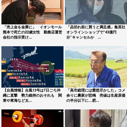
「売上金を金庫に」 イオンモール
「品切れ前に買うと満足感」集英社
熊本で死亡の22歳女性 勤務店運営
オンラインショップで“43億円
会社の指示受け...
分”キャンセルか ...
【台風情報】台風13号は7日ごろ沖
「高市総理には愛想尽かした」コメ
縄に直撃 勢力維持のおそれも 関
余りに農家が悲鳴 売値は生産原価
東や東海など太...
の半分以下に…肥...