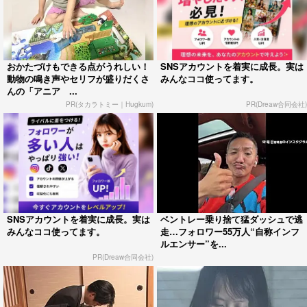
おかたづけもできる点がうれしい！
SNSアカウントを着実に成長。実は
動物の鳴き声やセリフが盛りだくさ
みんなココ使ってます。
んの「アニア ...
PR(タカラトミー｜Hugkum)
PR(Dreaw合同会社)
SNSアカウントを着実に成長。実は
ベントレー乗り捨て猛ダッシュで逃
みんなココ使ってます。
走…フォロワー55万人“自称インフ
ルエンサー”を...
PR(Dreaw合同会社)