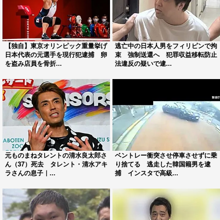
【独自】東京オリンピック重量挙げ
逃亡中の日本人男をフィリピンで拘
日本代表の元選手を現行犯逮捕 卵
束 強制送還へ 犯罪収益移転防止
を盗み店員を骨折...
法違反の疑いで逮...
元ものまねタレントの清水良太郎さ
ベントレー衝突させ停車させずに乗
ん（37）死去 タレント・清水アキ
り捨てる 逃走した韓国籍男を逮
ラさんの息子｜...
捕 インスタで高級...