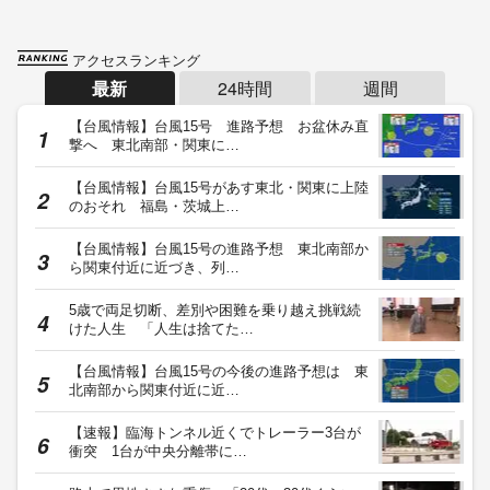
アクセスランキング
最新
24時間
週間
【台風情報】台風15号 進路予想 お盆休み直
撃へ 東北南部・関東に…
【台風情報】台風15号があす東北・関東に上陸
のおそれ 福島・茨城上…
【台風情報】台風15号の進路予想 東北南部か
ら関東付近に近づき、列…
5歳で両足切断、差別や困難を乗り越え挑戦続
けた人生 「人生は捨てた…
【台風情報】台風15号の今後の進路予想は 東
北南部から関東付近に近…
【速報】臨海トンネル近くでトレーラー3台が
衝突 1台が中央分離帯に…