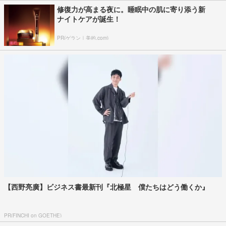
修復力が高まる夜に。睡眠中の肌に寄り添う新
ナイトケアが誕生！
PR(ゲラン｜美的.com)
【西野亮廣】ビジネス書最新刊『北極星 僕たちはどう働くか』
PR(FINCHI on GOETHE)