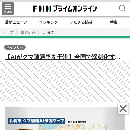
検索
最新ニュース
ランキング
そなえる防災
特集
トップ
都道府県
北海道
ギャラリー
【AIがクマ遭遇率を予測】全国で深刻化する
熊被害―AI活用した「遭遇予測マップ」を上
智大が公開―出没記録や人口分布、地形など
の要因を分析―札幌市は中央区・東区・北区
も「やや高い遭遇確率」