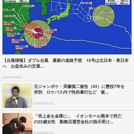
【台風情報】ダブル台風 最新の進路予想 15号は北日本・東日本
へ お盆休みの交通...
2026年8月8日
元ジャンポケ・斉藤慎二被告（43）に懲役7年を
求刑 ロケバス内で性的暴行など 被...
2026年8月5日
「売上金を金庫に」 イオンモール熊本で死亡
の22歳女性 勤務店運営会社の指示受け...
2026年8月3日