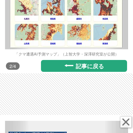
「クマ遭遇AI予測マップ」（上智大学・深澤研究室が公開）
記事に戻る
2
/4