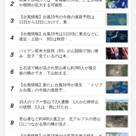
や期間が拡大する可能性…
【台風情報】台風15号の今後の進路予想は
11日から12日にかけて、東…
【台風情報】台風15号は11日頃に東北などに
接近・上陸へ 9日は秋田・…
バイデン前米大統領（83）がん闘病で強い痛
み 息子「見ているのは本…
土石流で橋が流され登山者ら約390人が孤立
仮の橋ができ、下山始まる…
【台風情報】新たに台風16号が発生 「トリプ
ル台風」の今後の進路予…
15人のツアー登山で2人遭難 1人が心肺停止
の状態、1人は「雨に打たれ…
登山者など約400人孤立か 北アルプスの登山
口につながる県の橋が流さ…
【台風情報】台風16号が小笠原近海で発生 ま