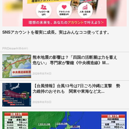
SNSアカウントを着実に成長。実はみんなココ使ってます。
PR(Dreaw合同会社)
熊本地震の影響は？「四国の活断層は力を蓄え
危ない」 専門家が警鐘《中央構造線》M...
2026年8月4日
【台風情報】台風13号は7日ごろ沖縄に直撃 勢
力維持のおそれも 関東や東海など太...
2026年8月3日