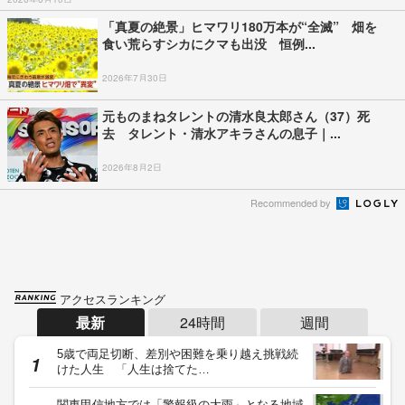
「真夏の絶景」ヒマワリ180万本が“全滅” 畑を
食い荒らすシカにクマも出没 恒例...
2026年7月30日
元ものまねタレントの清水良太郎さん（37）死
去 タレント・清水アキラさんの息子｜...
2026年8月2日
Recommended by
アクセスランキング
最新
24時間
週間
5歳で両足切断、差別や困難を乗り越え挑戦続
けた人生 「人生は捨てた…
関東甲信地方では「警報級の大雨」となる地域