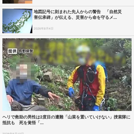
地図記号に刻まれた先人からの警告 「自然災
害伝承碑」が伝える、災害から命を守るメ...
2026年8月4日
ヘリで救助の男性は2度目の遭難「山菜を置いていけない」捜索隊に
抵抗も 死を覚悟「...
2026年6月10日