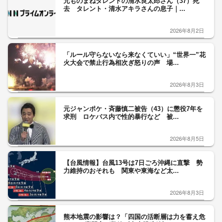
元ものまねタレントの清水良太郎さん（37）死
去 タレント・清水アキラさんの息子｜...
2026年8月2日
「ルール守らないなら来なくていい」“世界一”花
火大会で禁止行為相次ぎ怒りの声 場...
2026年8月3日
元ジャンポケ・斉藤慎二被告（43）に懲役7年を
求刑 ロケバス内で性的暴行など 被...
2026年8月5日
【台風情報】台風13号は7日ごろ沖縄に直撃 勢
力維持のおそれも 関東や東海など太...
2026年8月3日
熊本地震の影響は？「四国の活断層は力を蓄え危