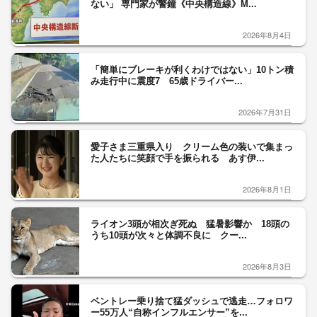
ない」 専門家が警鐘《中央構造線》M...
2026年8月4日
「簡単にブレーキが利くわけではない」10トン積
み走行中に震度7 65歳ドライバー...
2026年7月31日
愛子さま三重県入り クリーム色の装いで集まっ
た人たちに笑顔で手を振られる あす伊...
2026年8月1日
ライオン3頭が相次ぎ死ぬ 猛暑影響か 18頭の
うち10頭が次々と体調不良に クー...
2026年8月3日
ベントレー乗り捨て猛ダッシュで逃走…フォロワ
ー55万人“自称インフルエンサー”を...