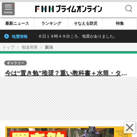
検索
最新ニュース
ランキング
そなえる防災
特集
地震情報
６日１９時４９分ころ、地震がありました。
トップ
都道府県
新潟
ギャラリー
今は“置き勉”推奨？重い教科書＋水筒・タブ
レット…荷物増加で指導に変化「体の発達に
影響生じかねない」