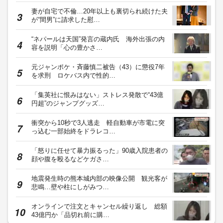
妻が自宅で不倫…20年以上も裏切られ続けた夫
が“間男”に請求した慰…
“ネパールは天国”発言の蔵内氏 海外出張の内
容を説明「心の豊かさ…
元ジャンポケ・斉藤慎二被告（43）に懲役7年
を求刑 ロケバス内で性的…
「集英社に恨みはない」ストレス発散で“43億
円超”のジャンプグッズ…
衝突から10秒で3人逃走 軽自動車が市電に突
っ込む一部始終をドラレコ…
「怒りに任せて暴力振るった」90歳入院患者の
顔や腹を殴るなどケガさ…
地震発生時の熊本城内部の映像公開 観光客が
悲鳴…壁や柱にしがみつ…
オンラインで注文とキャンセル繰り返し 総額
43億円か「品切れ前に購…