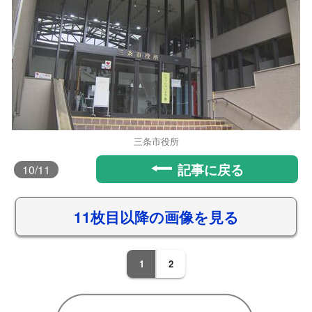
三条市役所
記事に戻る
10
/11
11枚目以降の画像を見る
1
2