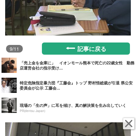
記事に戻る
9
/11
「売上金を金庫に」 イオンモール熊本で死亡の22歳女性 勤務
店運営会社の指示受け...
特定危険指定暴力団『工藤会』トップ 野村悟総裁が引退 県公安
委員会が公示 工藤会...
現場の「生の声」に耳を傾け、真の解決策を生み出していく
PR(dentsu Japan)