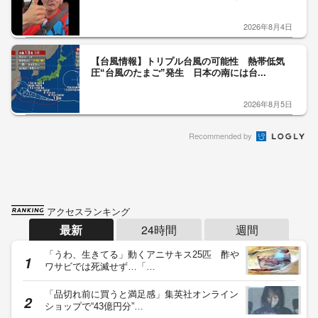
2026年8月4日
【台風情報】トリプル台風の可能性 熱帯低気
圧“台風のたまご”発生 日本の南には台...
2026年8月5日
Recommended by
アクセスランキング
最新
24時間
週間
「うわ、生きてる」動くアニサキス25匹 酢や
ワサビでは死滅せず…「…
「品切れ前に買うと満足感」集英社オンライン
ショップで“43億円分”…