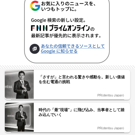
「さすが」と言われる驚きや感動を。新しい価値
を生む電通の挑戦
PR(dentsu Japan)
時代の「最"現場"」に飛び込み、当事者として踏
み込んでいく
PR(dentsu Japan)