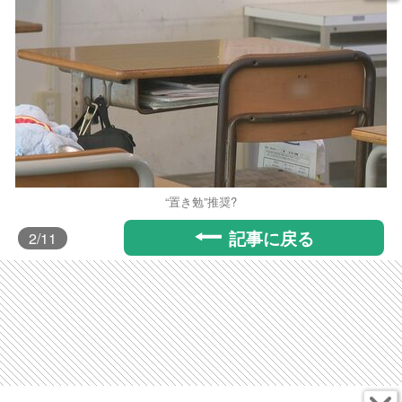
“置き勉”推奨?
記事に戻る
2
/11