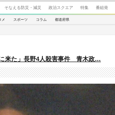
そなえる防災・減災
政治スクエア
特集
番組発
タメ
スポーツ
コラム
都道府県
に来た」長野4人殺害事件 青木政…