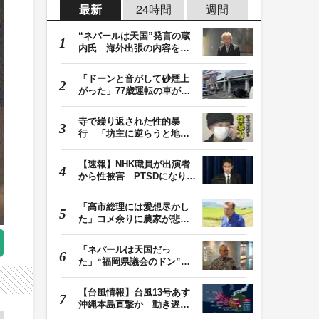
最新
24時間
週間
“ネパールは天国”発言の蔵
内氏 海外出張の内容を説
明「心の豊かさ…
「ドーンと音がして砂煙上
がった」77歳運転の車が立
体駐車場から落下…
寺で繰り返された性的暴
行 「坊主に逆らうと地獄
に落ちる」と脅され…
【速報】NHK職員が出演者
から性被害 PTSDになり休
職 復職時の異動希…
「高市総理には愛想尽かし
た」コメ余りに農家が悲
鳴 売値は生産原価…
「ネパールは天国だっ
た」“福岡県議会のドン”蔵
内議長が発言 金銭…
【台風情報】台風13号あす
沖縄本島直撃か 動き遅く
週末に影響も 猛…