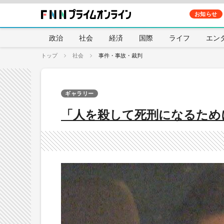
お知らせ
政治
社会
経済
国際
ライフ
エン
トップ
社会
事件・事故・裁判
ギャラリー
「人を殺して死刑になるため