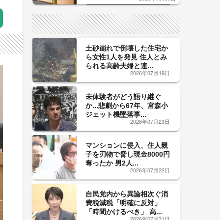
した「辛口カーブ」が飲み頃の
サイン！
土砂崩れで倒壊した住宅か
ら女性1人を発見 住人とみ
られる高齢夫婦と連...
2026年07月19日
未体験者がどう語り継ぐ
か...悲劇から67年、宮森小
ジェット機墜落事...
2026年07月23日
マンションに侵入、住人親
子を刃物で脅し現金8000円
奪ったか 男2人...
2026年07月22日
自民党内から異論相次ぐ消
費税減税「明確に反対」
「時間かけるべき」 高...
2026年07月31日