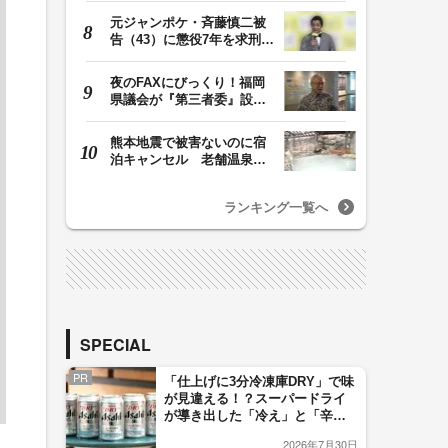
元ジャンポケ・斉藤慎二被
告（43）に懲役7年を求刑
ロケバス内で性的…
夜のFAXにびっくり！福岡
県議会が『第三者委』設置
に一転 ‟天国”の…
熊本地震で被害ないのに宿
泊キャンセル 老舗温泉宿
は数千万円の損失…
ランキング一覧へ
SPECIAL
PR
「仕上げに3分冷凍庫DRY」で味
が見違える！？スーパードライ
が導き出した「冷え」と「辛
口」のおいしい関係 青く変化
2026年7月30日