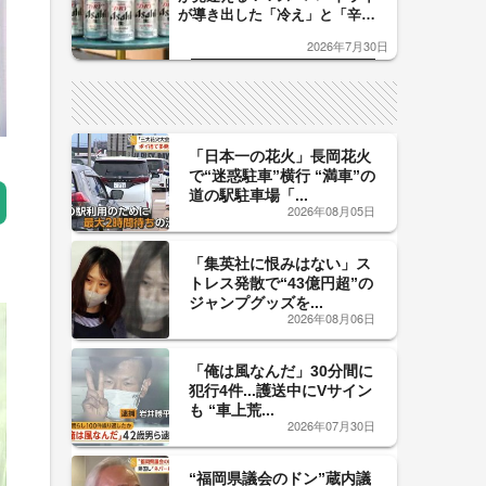
が導き出した「冷え」と「辛
口」のおいしい関係 青く変化
2026年7月30日
した「辛口カーブ」が飲み頃の
サイン！
「日本一の花火」長岡花火
で“迷惑駐車”横行 “満車”の
道の駅駐車場「...
2026年08月05日
「集英社に恨みはない」ス
トレス発散で“43億円超”の
ジャンプグッズを...
2026年08月06日
「俺は風なんだ」30分間に
犯行4件...護送中にVサイン
も “車上荒...
2026年07月30日
“福岡県議会のドン”蔵内議