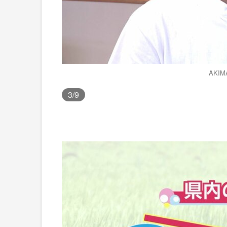
AKIM
3
/9