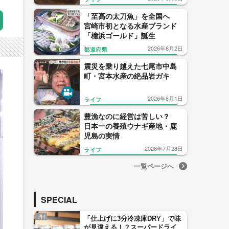
「焼きなんこつ」が話題沸騰
「至高の太刀魚」を全国へ
宮崎市初となる水産ブランド
「檍浜ゴールド」誕生
2026年8月2日
都道府県
震災を乗り越えた七尾市中島
町・宮本水産の絶品岩ガキ
2026年8月1日
ライフ
豊漁なのに経営は苦しい？
日本一の養殖ウナギ産地・鹿
児島の実情
2026年7月28日
ライフ
一覧ページへ
SPECIAL
PR
「仕上げに3分冷凍庫DRY」で味
が見違える！？スーパードライ