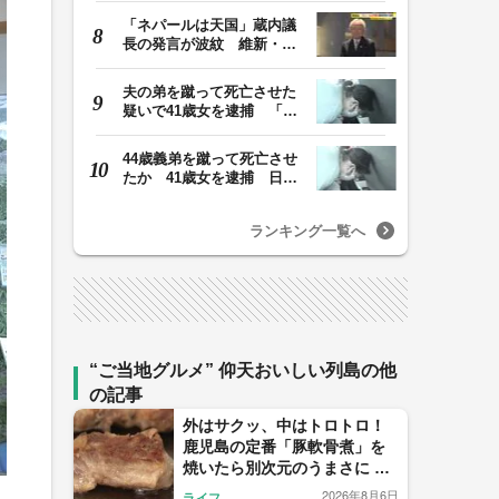
「ネパールは天国」蔵内議
長の発言が波紋 維新・吉
村代表「福岡県議…
夫の弟を蹴って死亡させた
疑いで41歳女を逮捕 「生
活態度に不満があ…
44歳義弟を蹴って死亡させ
たか 41歳女を逮捕 日頃
から同じ敷地内の…
ランキング一覧へ
“ご当地グルメ” 仰天おいしい列島の他
の記事
外はサクッ、中はトロトロ！
鹿児島の定番「豚軟骨煮」を
焼いたら別次元のうまさに 鹿
児島・曽於市の主婦が生んだ
2026年8月6日
ライフ