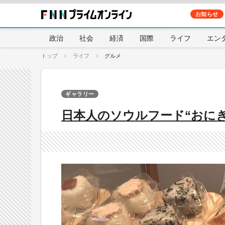
お知らせ
政治
社会
経済
国際
ライフ
エン
トップ
ライフ
グルメ
ギャラリー
日本人のソウルフード“おに