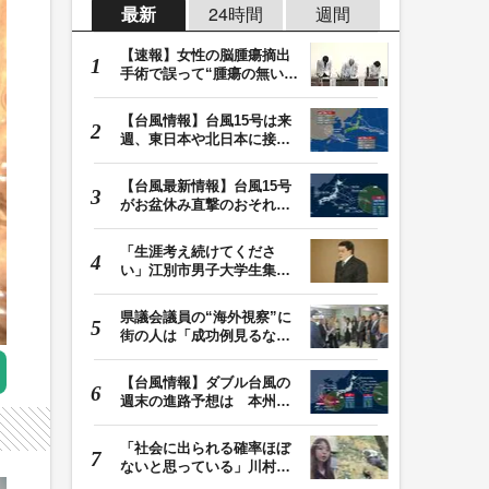
最新
24時間
週間
【速報】女性の脳腫瘍摘出
手術で誤って“腫瘍の無い部
位”を摘出 脳…
【台風情報】台風15号は来
週、東日本や北日本に接近
か お盆期間中の…
【台風最新情報】台風15号
がお盆休み直撃のおそれ
列島に台風が接近…
「生涯考え続けてくださ
い」江別市男子大学生集団
暴行死 主犯格・当…
県議会議員の“海外視察”に
街の人は「成功例見るなら
価値ある」「市…
【台風情報】ダブル台風の
週末の進路予想は 本州は
土曜晴れも日曜は…
「社会に出られる確率ほぼ
ないと思っている」川村葉
音被告に無期懲役…