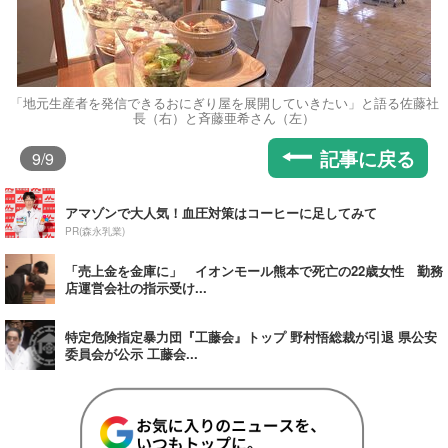
「地元生産者を発信できるおにぎり屋を展開していきたい」と語る佐藤社
長（右）と斉藤亜希さん（左）
記事に戻る
9
/9
アマゾンで大人気！血圧対策はコーヒーに足してみて
PR(森永乳業)
「売上金を金庫に」 イオンモール熊本で死亡の22歳女性 勤務
店運営会社の指示受け...
特定危険指定暴力団『工藤会』トップ 野村悟総裁が引退 県公安
委員会が公示 工藤会...