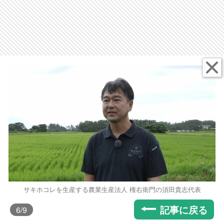
サキホコレを生産する農業生産法人 権右衛門の須田貴志代表
記事に戻る
6
/9