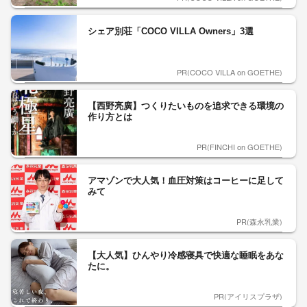
シェア別荘「COCO VILLA Owners」3選
PR(COCO VILLA on GOETHE)
【西野亮廣】つくりたいものを追求できる環境の
作り方とは
PR(FINCHI on GOETHE)
アマゾンで大人気！血圧対策はコーヒーに足して
みて
PR(森永乳業)
【大人気】ひんやり冷感寝具で快適な睡眠をあな
たに。
PR(アイリスプラザ)