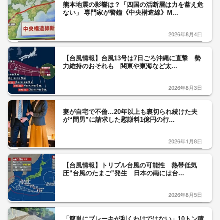
熊本地震の影響は？「四国の活断層は力を蓄え危
ない」 専門家が警鐘《中央構造線》M...
2026年8月4日
【台風情報】台風13号は7日ごろ沖縄に直撃 勢
力維持のおそれも 関東や東海など太...
2026年8月3日
妻が自宅で不倫…20年以上も裏切られ続けた夫
が“間男”に請求した慰謝料1億円の行...
2026年1月8日
【台風情報】トリプル台風の可能性 熱帯低気
圧“台風のたまご”発生 日本の南には台...
2026年8月5日
「簡単にブレーキが利くわけではない」10トン積