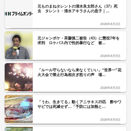
元ものまねタレントの清水良太郎さん（37）死
去 タレント・清水アキラさんの息子｜...
2026年8月2日
元ジャンポケ・斉藤慎二被告（43）に懲役7年を
求刑 ロケバス内で性的暴行など 被...
2026年8月5日
「ルール守らないなら来なくていい」“世界一”花
火大会で禁止行為相次ぎ怒りの声 場...
2026年8月3日
「うわ、生きてる」動くアニサキス25匹 酢やワ
サビでは死滅せず…「予防には加熱と...
2026年8月6日