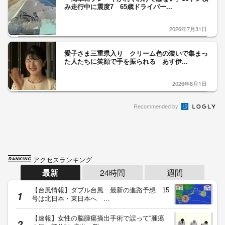
み走行中に震度7 65歳ドライバー...
2026年7月31日
愛子さま三重県入り クリーム色の装いで集まっ
た人たちに笑顔で手を振られる あす伊...
2026年8月1日
Recommended by
アクセスランキング
最新
24時間
週間
【台風情報】ダブル台風 最新の進路予想 15
号は北日本・東日本へ …
【速報】女性の脳腫瘍摘出手術で誤って“腫瘍