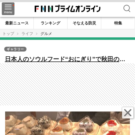
検索
最新ニュース
ランキング
そなえる防災
特集
トップ
ライフ
グルメ
ギャラリー
日本人のソウルフード“おにぎり”で秋田の
「おいしい」を発信！ 観光の玄関口に構え
る専門店 地元生産者とつながりこだわりの
味をお届け