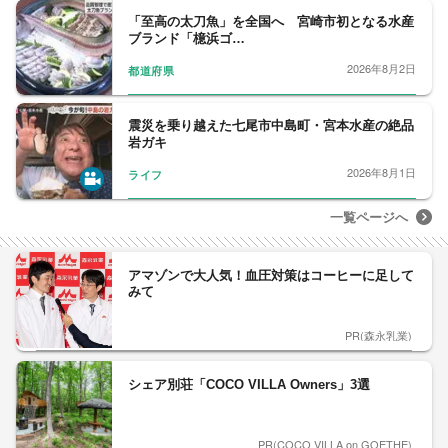
「至高の太刀魚」を全国へ 宮崎市初となる水産
ブランド「檍浜ゴ…
2026年8月2日
都道府県
震災を乗り越えた七尾市中島町・宮本水産の絶品
岩ガキ
2026年8月1日
ライフ
一覧ページへ
アマゾンで大人気！血圧対策はコーヒーに足して
みて
PR(森永乳業)
シェア別荘「COCO VILLA Owners」3選
PR(COCO VILLA on GOETHE)