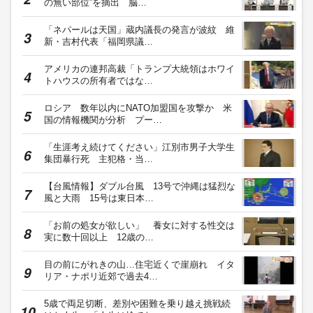
の無い部位”を摘出 脳…
「ネパールは天国」蔵内議長の発言が波紋 維
新・吉村代表「福岡県議…
アメリカの連邦高裁「トランプ大統領はホワイ
トハウスの所有者ではな…
ロシア 数年以内にNATO加盟国を攻撃か 米
国の情報機関が分析 プー…
「生涯考え続けてください」江別市男子大学生
集団暴行死 主犯格・当…
【台風情報】ダブル台風 13号で沖縄は猛烈な
風と大雨 15号は東日本…
「お前の処女が欲しい」 養女に対する性交は
実に数十回以上 12歳の…
目の前にがれきの山…住宅近くで崖崩れ イタ
リア・ナポリ近郊で過去4…
5歳で両足切断、差別や困難を乗り越え挑戦続