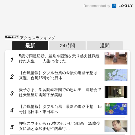
Recommended by
アクセスランキング
最新
24時間
週間
5歳で両足切断、差別や困難を乗り越え挑戦続
けた人生 「人生は捨てた…
【台風情報】ダブル台風の今後の進路予想は
来週、台風15号が北日本…
愛子さま、学習院幼稚園での思い出 運動会で
は天皇皇后両陛下が笑顔…
【台風情報】ダブル台風 最新の進路予想 15
号は北日本・東日本へ …
押収スマホから770本のわいせつ動画 15歳少
女に酒と薬飲ませ性的暴行…