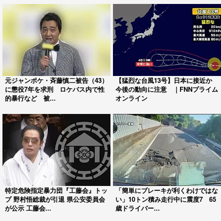
元ジャンポケ・斉藤慎二被告（43）
【猛烈な台風13号】日本に接近か
に懲役7年を求刑 ロケバス内で性
今後の動向に注意 ｜FNNプライム
的暴行など 被...
オンライン
特定危険指定暴力団『工藤会』トッ
「簡単にブレーキが利くわけではな
プ 野村悟総裁が引退 県公安委員会
い」10トン積み走行中に震度7 65
が公示 工藤会...
歳ドライバー...