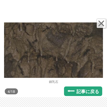
鍾乳石
記事に戻る
4
/18