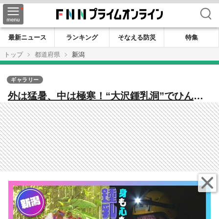
検索
最新ニュース
ランキング
そなえる防災
特集
トップ
都道府県
新潟
ギャラリー
外は猛暑、中は極寒！“大沢鍾乳洞”でひんや
り絶景＆話題のフレンチ風かき氷を満喫♪ 新
潟・五泉市