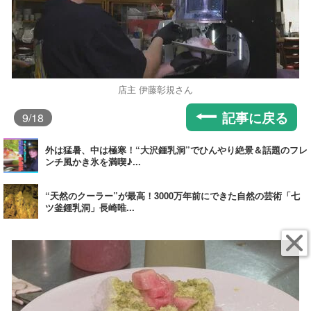
店主 伊藤彰規さん
記事に戻る
9
/18
外は猛暑、中は極寒！“大沢鍾乳洞”でひんやり絶景＆話題のフレ
ンチ風かき氷を満喫♪...
“天然のクーラー”が最高！3000万年前にできた自然の芸術「七
ツ釜鍾乳洞」長崎唯...