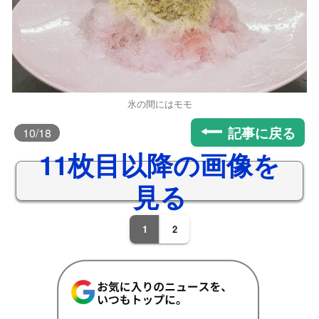
氷の間にはモモ
記事に戻る
10
/18
11枚目以降の画像を
見る
1
2