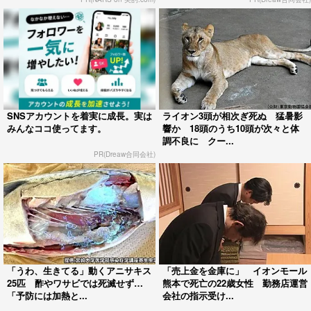
SNSアカウントを着実に成長。実は
ライオン3頭が相次ぎ死ぬ 猛暑影
みんなココ使ってます。
響か 18頭のうち10頭が次々と体
調不良に クー...
PR(Dreaw合同会社)
「うわ、生きてる」動くアニサキス
「売上金を金庫に」 イオンモール
25匹 酢やワサビでは死滅せず…
熊本で死亡の22歳女性 勤務店運営
「予防には加熱と...
会社の指示受け...