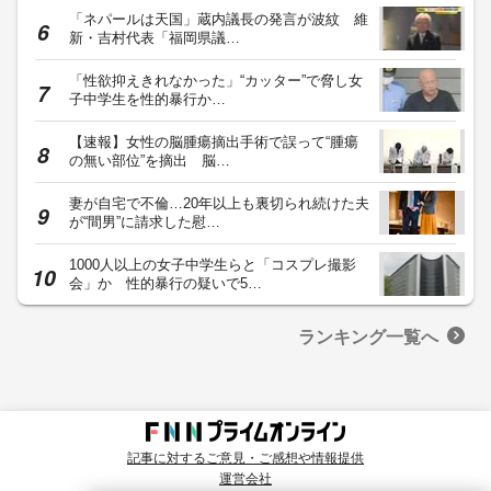
「ネパールは天国」蔵内議長の発言が波紋 維
新・吉村代表「福岡県議…
「性欲抑えきれなかった」“カッター”で脅し女
子中学生を性的暴行か…
【速報】女性の脳腫瘍摘出手術で誤って“腫瘍
の無い部位”を摘出 脳…
妻が自宅で不倫…20年以上も裏切られ続けた夫
が“間男”に請求した慰…
1000人以上の女子中学生らと「コスプレ撮影
会」か 性的暴行の疑いで5…
ランキング一覧へ
記事に対するご意見・ご感想や情報提供
運営会社