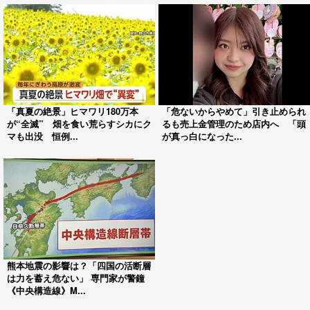
「真夏の絶景」ヒマワリ180万本
「危ないからやめて」引き止められ
が“全滅” 畑を食い荒らすシカにク
るも売上金管理のため店内へ 「頭
マも出没 恒例...
が真っ白になった...
熊本地震の影響は？「四国の活断層
は力を蓄え危ない」 専門家が警鐘
《中央構造線》M...