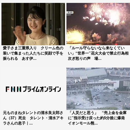
愛子さま三重県入り クリーム色の
「ルール守らないなら来なくてい
装いで集まった人たちに笑顔で手を
い」“世界一”花火大会で禁止行為相
振られる あす伊...
次ぎ怒りの声 場...
元ものまねタレントの清水良太郎さ
「人災だと思う」 “売上金を金庫
ん（37）死去 タレント・清水アキ
に”指示受け戻った約5分後に爆発
ラさんの息子｜...
イオンモール熊...