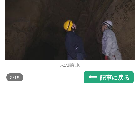
大沢鍾乳洞
記事に戻る
3
/18