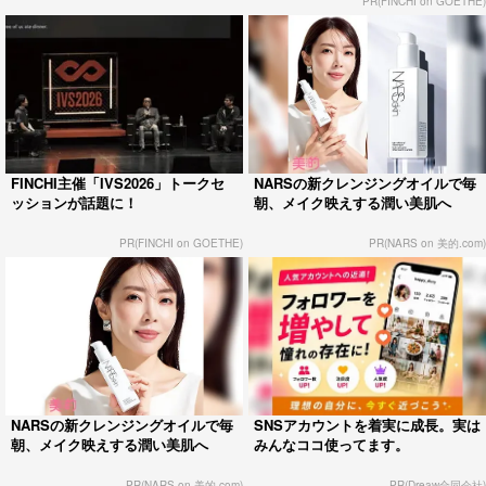
PR(FINCHI on GOETHE)
FINCHI主催「IVS2026」トークセ
NARSの新クレンジングオイルで毎
ッションが話題に！
朝、メイク映えする潤い美肌へ
PR(FINCHI on GOETHE)
PR(NARS on 美的.com)
NARSの新クレンジングオイルで毎
SNSアカウントを着実に成長。実は
朝、メイク映えする潤い美肌へ
みんなココ使ってます。
PR(NARS on 美的.com)
PR(Dreaw合同会社)