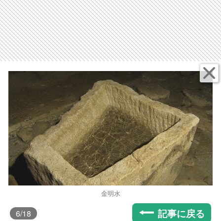
金明水
記事に戻る
6
/18