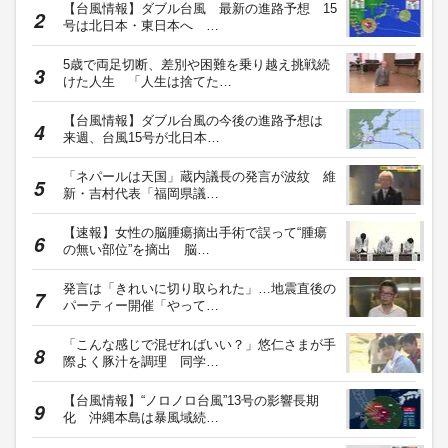
【台風情報】ダブル台風 最新の進路予想 15
号は北日本・東日本へ …
5歳で両足切断、差別や困難を乗り越え挑戦続
けた人生 「人生は捨てた…
【台風情報】ダブル台風の今後の進路予想は
来週、台風15号が北日本…
「ネパールは天国」蔵内議長の発言が波紋 維
新・吉村代表「福岡県議…
【速報】女性の脳腫瘍摘出手術で誤って“腫瘍
の無い部位”を摘出 脳…
発言は「きれいに切り取られた」…地震直後の
パーティー開催「やって…
「こんな感じで混ぜればいい？」悠仁さまが手
際よく豚汁を調理 同学…
【台風情報】“ノロノロ台風”13号の影響長期
化 沖縄本島は暴風域続…