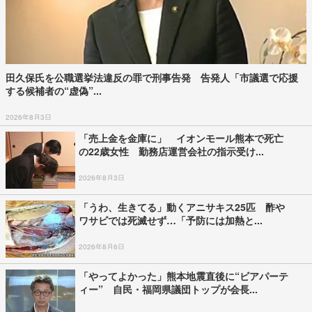
田久保氏を公職選挙法違反の罪で刑事告発 告発人「市議選で応援
する候補者の“虚偽”...
2026年8月3日
「売上金を金庫に」 イオンモール熊本で死亡
の22歳女性 勤務店運営会社の指示受け...
2026年8月3日
「うわ、生きてる」動くアニサキス25匹 酢や
ワサビでは死滅せず…「予防には加熱と...
2026年8月6日
「やってよかった」熊本地震直後に“ビアパーテ
ィー” 自民・福岡県議団トップが会長...