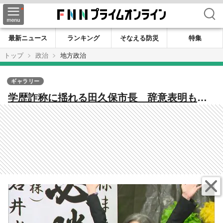
検索
最新ニュース
ランキング
そなえる防災
特集
トップ
政治
地方政治
ギャラリー
学歴詐称に揺れる田久保市長 辞意表明も手
続きせず直近の会見では頑なに「辞職」の2文
字を口にせず 就任からちょうど2カ月 選挙
戦で「伊東市の革命」を標榜するも招いたの
は市政の混乱と停滞