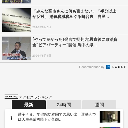
「みんな高市さんに何も言えない」「半分以上
が反対」 消費税減税めぐる舞台裏 自民...
2026年8月5日
｢やって良かった｣発言で批判 地震直後に政治資
金“ビアパーティー”開催 渦中の県...
2026年8月4日
Recommended by
アクセスランキング
最新
24時間
週間
愛子さま、学習院幼稚園での思い出 運動会で
は天皇皇后両陛下が笑顔…