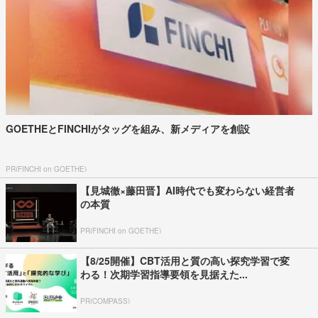
GOETHEとFINCHIがタッグを組み、新メディアを創設
PR(FINCHI on GOETHE)
【見城徹×藤田晋】AI時代でも変わらない経営者
の本質
PR(FINCHI on GOETHE)
【8/25開催】CBT活用と質の高い探究学習で変
わる！次期学習指導要領を見据えた...
PR(COMPASS)