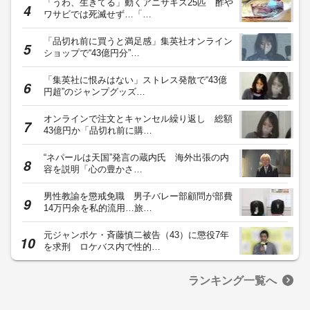
「うわ、生きてる」動くアニサキス25匹 酢や
ワサビでは死滅せず…「…
「品切れ前に買うと満足感」集英社オンライン
ショップで“43億円分”…
「集英社に恨みはない」ストレス発散で“43億
円超”のジャンプグッズ…
オンラインで注文とキャンセル繰り返し 総額
43億円か「品切れ前に購…
“ネパールは天国”発言の蔵内氏 海外出張の内
容を説明「心の豊かさ…
男性教諭を懲戒免職 男子バレー部顧問が部費
14万円余を私的流用…旅…
元ジャンポケ・斉藤慎二被告（43）に懲役7年
を求刑 ロケバス内で性的…
ランキング一覧へ