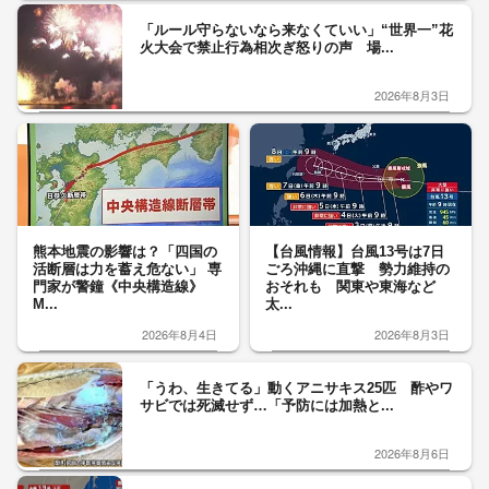
「ルール守らないなら来なくていい」“世界一”花
火大会で禁止行為相次ぎ怒りの声 場...
2026年8月3日
熊本地震の影響は？「四国の
【台風情報】台風13号は7日
活断層は力を蓄え危ない」 専
ごろ沖縄に直撃 勢力維持の
門家が警鐘《中央構造線》
おそれも 関東や東海など
M...
太...
2026年8月4日
2026年8月3日
「うわ、生きてる」動くアニサキス25匹 酢やワ
サビでは死滅せず…「予防には加熱と...
2026年8月6日