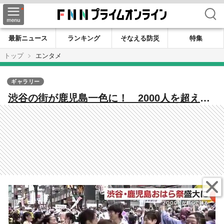
検索
最新ニュース
ランキング
そなえる防災
特集
トップ
エンタメ
ギャラリー
渋谷の街が鹿児島一色に！ 2000人を超える
踊り手が参加 渋谷・鹿児島おはら祭 盛大
に開催