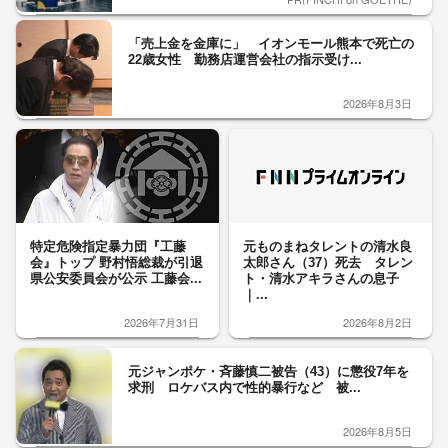
「売上金を金庫に」 イオンモール熊本で死亡の
22歳女性 勤務店運営会社の指示受け...
2026年8月3日
特定危険指定暴力団『工藤
元ものまねタレントの清水良
会』トップ 野村悟総裁が引退
太郎さん（37）死去 タレン
県公安委員会が公示 工藤会...
ト・清水アキラさんの息子
｜...
2026年7月31日
2026年8月2日
元ジャンポケ・斉藤慎二被告（43）に懲役7年を
求刑 ロケバス内で性的暴行など 被...
2026年8月5日