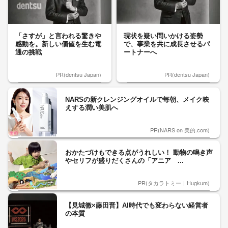
「さすが」と言われる驚きや
現状を疑い問いかける姿勢
感動を。新しい価値を生む電
で、事業を共に成長させるパ
通の挑戦
ートナーへ
PR(dentsu Japan)
PR(dentsu Japan)
NARSの新クレンジングオイルで毎朝、メイク映
えする潤い美肌へ
PR(NARS on 美的.com)
おかたづけもできる点がうれしい！ 動物の鳴き声
やセリフが盛りだくさんの「アニア ...
PR(タカラトミー｜Hugkum)
【見城徹×藤田晋】AI時代でも変わらない経営者
の本質