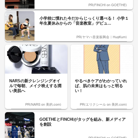
PR(FINCHI on GOETHE)
小学校に慣れた今だからじっくり選べる！ 小学１
年生夏休みからの「音楽教室」デビュ...
PR(ヤマハ音楽振興会｜HugKum)
NARSの新クレンジングオイ
やるべきケアがわかっていれ
ルで毎朝、メイク映えする潤
ば、肌の未来はもっと明る
い美肌へ
い！
PR(NARS on 美的.com)
PR(エリクシール on 美的.com)
GOETHEとFINCHIがタッグを組み、新メディア
を創設
PR(FINCHI on GOETHE)