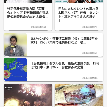
特定危険指定暴力団『工藤
元ものまねタレントの清水良
会』トップ 野村悟総裁が引退
太郎さん（37）死去 タレン
県公安委員会が公示 工藤会...
ト・清水アキラさんの息子
｜...
2026年8月5日
2026年8月2日
元ジャンポケ・斉藤慎二被告（43）に懲役7年を
求刑 ロケバス内で性的暴行など 被...
2026年8月5日
【台風情報】ダブル台風 最新の進路予想 15号
は北日本・東日本へ お盆休みの交通...
2026年8月8日