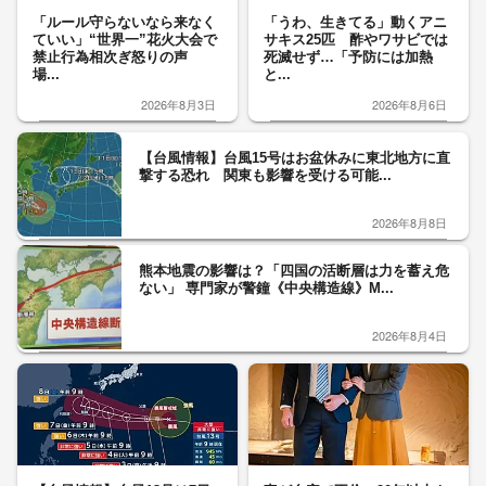
「ルール守らないなら来なく
「うわ、生きてる」動くアニ
ていい」“世界一”花火大会で
サキス25匹 酢やワサビでは
禁止行為相次ぎ怒りの声
死滅せず…「予防には加熱
場...
と...
2026年8月3日
2026年8月6日
【台風情報】台風15号はお盆休みに東北地方に直
撃する恐れ 関東も影響を受ける可能...
2026年8月8日
熊本地震の影響は？「四国の活断層は力を蓄え危
ない」 専門家が警鐘《中央構造線》M...
2026年8月4日