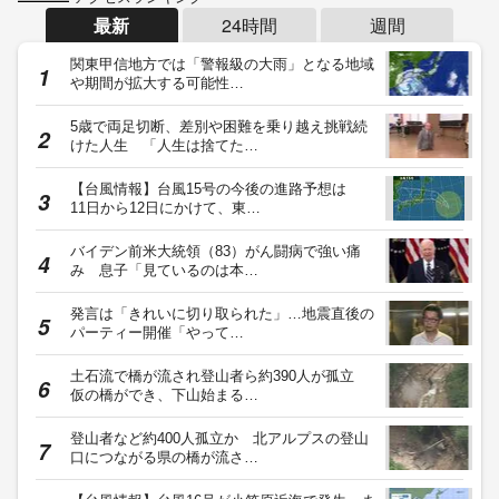
最新
24時間
週間
関東甲信地方では「警報級の大雨」となる地域
や期間が拡大する可能性…
5歳で両足切断、差別や困難を乗り越え挑戦続
けた人生 「人生は捨てた…
【台風情報】台風15号の今後の進路予想は
11日から12日にかけて、東…
バイデン前米大統領（83）がん闘病で強い痛
み 息子「見ているのは本…
発言は「きれいに切り取られた」…地震直後の
パーティー開催「やって…
土石流で橋が流され登山者ら約390人が孤立
仮の橋ができ、下山始まる…
登山者など約400人孤立か 北アルプスの登山
口につながる県の橋が流さ…