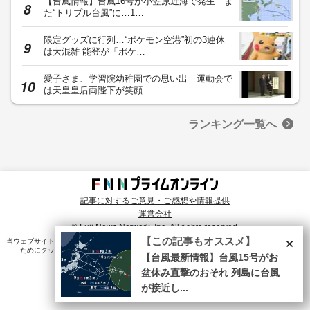
【台風情報】台風16号が小笠原近海で発生 ま
た“トリプル台風”に…1…
限定グッズに行列…“ポケモン空港”初の3連休
は大混雑 能登が「ポケ…
愛子さま、学習院幼稚園での思い出 運動会で
は天皇皇后両陛下が笑顔…
ランキング一覧へ
記事に対するご意見・ご感想や情報提供
運営会社
© Fuji News Network, Inc. All rights reserved.
×
【この記事もオススメ】
当ウェブサイトでは、ユーザのニーズ・興味・関⼼に合致したコンテンツや広告配信を提供する
ためにクッキーを使⽤しています。詳細は、
プライバシーポリシー
をご確認ください。
【台風最新情報】台風15号がお
盆休み直撃のおそれ 列島に台風
が接近し...