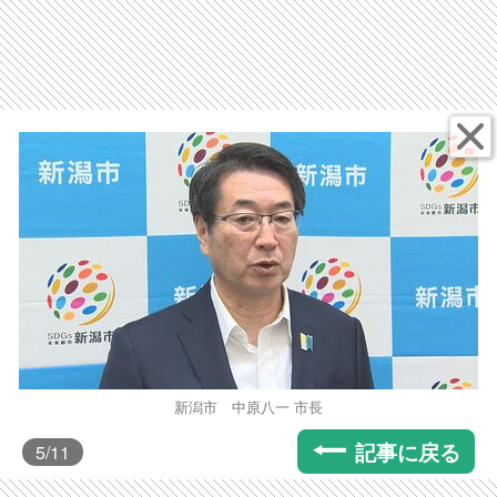
新潟市 中原八一 市長
記事に戻る
5
/11