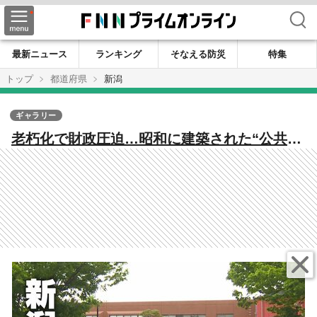
検索
最新ニュース
ランキング
そなえる防災
特集
トップ
都道府県
新潟
ギャラリー
老朽化で財政圧迫…昭和に建築された“公共施
設” 人口減少が進む中で次の世代にどう引き継
ぐ？新潟市が再編に本腰