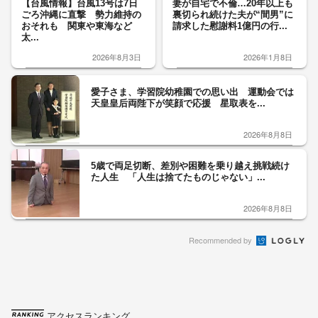
【台風情報】台風13号は7日
妻が自宅で不倫…20年以上も
ごろ沖縄に直撃 勢力維持の
裏切られ続けた夫が“間男”に
おそれも 関東や東海など
請求した慰謝料1億円の行...
太...
2026年8月3日
2026年1月8日
愛子さま、学習院幼稚園での思い出 運動会では
天皇皇后両陛下が笑顔で応援 星取表を...
2026年8月8日
5歳で両足切断、差別や困難を乗り越え挑戦続け
た人生 「人生は捨てたものじゃない」...
2026年8月8日
Recommended by
アクセスランキング