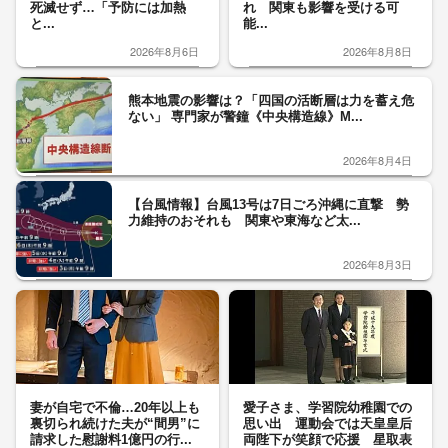
死滅せず…「予防には加熱
れ 関東も影響を受ける可
と...
能...
2026年8月6日
2026年8月8日
熊本地震の影響は？「四国の活断層は力を蓄え危
ない」 専門家が警鐘《中央構造線》M...
2026年8月4日
【台風情報】台風13号は7日ごろ沖縄に直撃 勢
力維持のおそれも 関東や東海など太...
2026年8月3日
妻が自宅で不倫…20年以上も
愛子さま、学習院幼稚園での
裏切られ続けた夫が“間男”に
思い出 運動会では天皇皇后
請求した慰謝料1億円の行...
両陛下が笑顔で応援 星取表