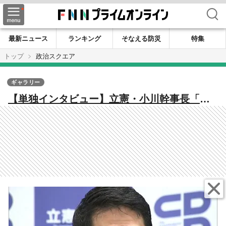
検索
最新ニュース
ランキング
そなえる防災
特集
トップ
政治スクエア
ギャラリー
【単独インタビュー】立憲・小川幹事長「戦
闘能力上げていく」 “消費減税法案”共同提
出の可能性は？独自路線の国民・榛葉氏に
「連結」呼びかけ