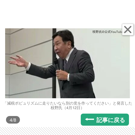
「減税ポピュリズムに走りたいなら別の党を作ってください」と発言した
枝野氏（4月12日）
記事に戻る
4
/8