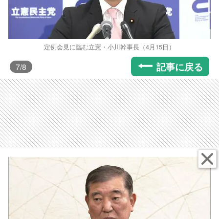
定例会見に臨む立憲・小川幹事長（4月15日）
記事に戻る
7
/8