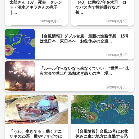
太郎さん（37）死去 タレン
（43）に懲役7年を求刑 ロ
ト・清水アキラさんの息子
ケバス内で性的暴行など
｜...
被...
2026年8月2日
2026年8月5日
【台風情報】ダブル台風 最新の進路予想 15号
は北日本・東日本へ お盆休みの交通...
2026年8月8日
「ルール守らないなら来なくていい」“世界一”花
火大会で禁止行為相次ぎ怒りの声 場...
2026年8月3日
「うわ、生きてる」動くアニ
【台風情報】台風15号はお盆
サキス25匹 酢やワサビでは
休みに東北地方に直撃する恐