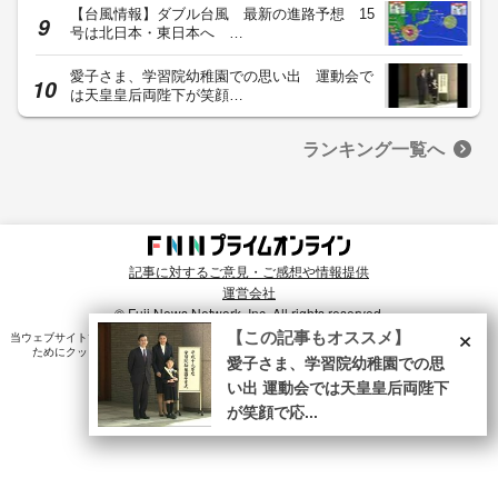
【台風情報】ダブル台風 最新の進路予想 15
号は北日本・東日本へ …
愛子さま、学習院幼稚園での思い出 運動会で
は天皇皇后両陛下が笑顔…
ランキング一覧へ
記事に対するご意見・ご感想や情報提供
運営会社
© Fuji News Network, Inc. All rights reserved.
×
【この記事もオススメ】
当ウェブサイトでは、ユーザのニーズ・興味・関⼼に合致したコンテンツや広告配信を提供する
ためにクッキーを使⽤しています。詳細は、
プライバシーポリシー
をご確認ください。
愛子さま、学習院幼稚園での思
い出 運動会では天皇皇后両陛下
が笑顔で応...