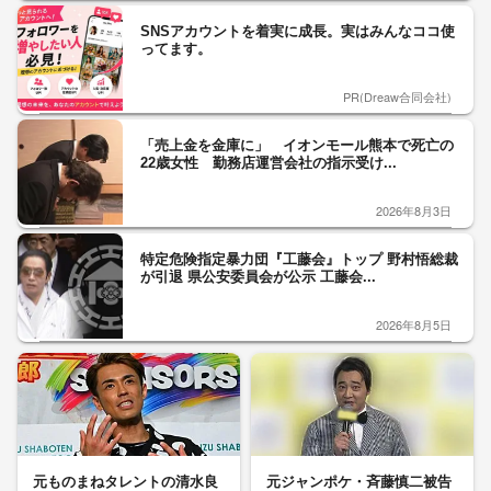
SNSアカウントを着実に成長。実はみんなココ使
ってます。
PR(Dreaw合同会社)
「売上金を金庫に」 イオンモール熊本で死亡の
22歳女性 勤務店運営会社の指示受け...
2026年8月3日
特定危険指定暴力団『工藤会』トップ 野村悟総裁
が引退 県公安委員会が公示 工藤会...
2026年8月5日
元ものまねタレントの清水良
元ジャンポケ・斉藤慎二被告