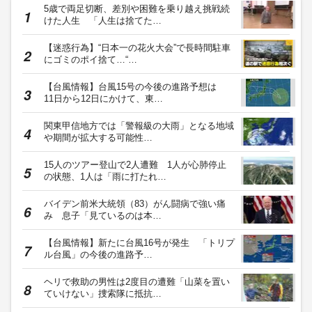
5歳で両足切断、差別や困難を乗り越え挑戦続
けた人生 「人生は捨てた…
【迷惑行為】“日本一の花火大会”で長時間駐車
にゴミのポイ捨て…“…
【台風情報】台風15号の今後の進路予想は
11日から12日にかけて、東…
関東甲信地方では「警報級の大雨」となる地域
や期間が拡大する可能性…
15人のツアー登山で2人遭難 1人が心肺停止
の状態、1人は「雨に打たれ…
バイデン前米大統領（83）がん闘病で強い痛
み 息子「見ているのは本…
【台風情報】新たに台風16号が発生 「トリプ
ル台風」の今後の進路予…
ヘリで救助の男性は2度目の遭難「山菜を置い
ていけない」捜索隊に抵抗…