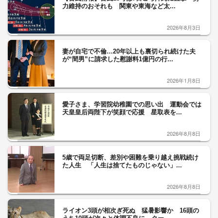
力維持のおそれも 関東や東海など太...
2026年8月3日
妻が自宅で不倫…20年以上も裏切られ続けた夫
が“間男”に請求した慰謝料1億円の行...
2026年1月8日
愛子さま、学習院幼稚園での思い出 運動会では
天皇皇后両陛下が笑顔で応援 星取表を...
2026年8月8日
5歳で両足切断、差別や困難を乗り越え挑戦続け
た人生 「人生は捨てたものじゃない」...
2026年8月8日
ライオン3頭が相次ぎ死ぬ 猛暑影響か 16頭の