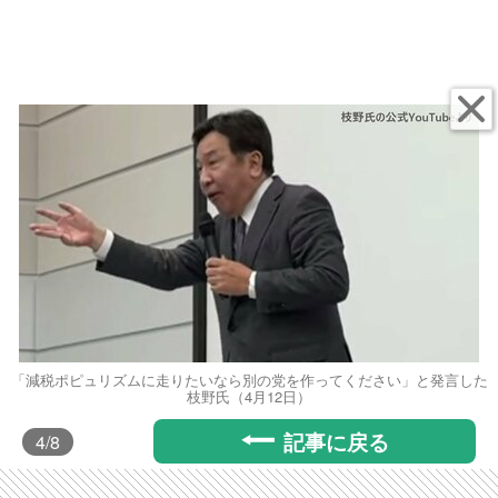
「減税ポピュリズムに走りたいなら別の党を作ってください」と発言した
枝野氏（4月12日）
記事に戻る
4
/8