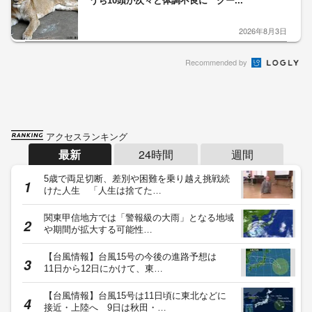
うち10頭が次々と体調不良に クー...
2026年8月3日
Recommended by
アクセスランキング
最新
24時間
週間
5歳で両足切断、差別や困難を乗り越え挑戦続
けた人生 「人生は捨てた…
関東甲信地方では「警報級の大雨」となる地域
や期間が拡大する可能性…
【台風情報】台風15号の今後の進路予想は
11日から12日にかけて、東…
【台風情報】台風15号は11日頃に東北などに
接近・上陸へ 9日は秋田・…