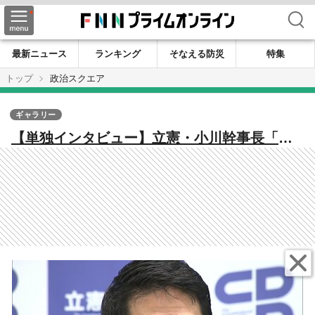
検索
最新ニュース
ランキング
そなえる防災
特集
トップ
政治スクエア
ギャラリー
【単独インタビュー】立憲・小川幹事長「戦
闘能力上げていく」 “消費減税法案”共同提
出の可能性は？独自路線の国民・榛葉氏に
「連結」呼びかけ