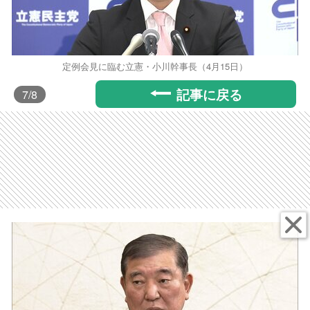
定例会見に臨む立憲・小川幹事長（4月15日）
記事に戻る
7
/8