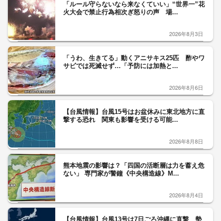
「ルール守らないなら来なくていい」“世界一”花
火大会で禁止行為相次ぎ怒りの声 場...
2026年8月3日
「うわ、生きてる」動くアニサキス25匹 酢やワ
サビでは死滅せず…「予防には加熱と...
2026年8月6日
【台風情報】台風15号はお盆休みに東北地方に直
撃する恐れ 関東も影響を受ける可能...
2026年8月8日
熊本地震の影響は？「四国の活断層は力を蓄え危
ない」 専門家が警鐘《中央構造線》M...
2026年8月4日
【台風情報】台風13号は7日ごろ沖縄に直撃 勢