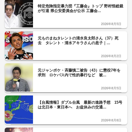
特定危険指定暴力団『工藤会』トップ 野村悟総裁
が引退 県公安委員会が公示 工藤会...
2026年8月5日
元ものまねタレントの清水良太郎さん（37）死
去 タレント・清水アキラさんの息子｜...
2026年8月2日
元ジャンポケ・斉藤慎二被告（43）に懲役7年を
求刑 ロケバス内で性的暴行など 被...
2026年8月5日
【台風情報】ダブル台風 最新の進路予想 15号
は北日本・東日本へ お盆休みの交通...
2026年8月8日