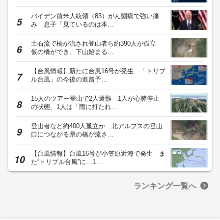
バイデン前米大統領（83）がん闘病で強い痛
み 息子「見ているのは本…
土石流で橋が流され登山者ら約390人が孤立
仮の橋ができ、下山始まる…
【台風情報】新たに台風16号が発生 「トリプ
ル台風」の今後の進路予…
15人のツアー登山で2人遭難 1人が心肺停止
の状態、1人は「雨に打たれ…
登山者など約400人孤立か 北アルプスの登山
口につながる県の橋が流さ…
【台風情報】台風16号が小笠原近海で発生 ま
た“トリプル台風”に…1…
ランキング一覧へ