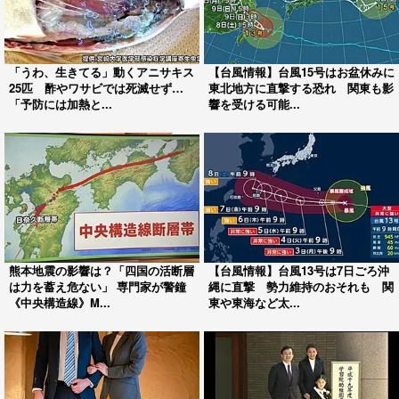
「うわ、生きてる」動くアニサキス
【台風情報】台風15号はお盆休みに
25匹 酢やワサビでは死滅せず…
東北地方に直撃する恐れ 関東も影
「予防には加熱と...
響を受ける可能...
熊本地震の影響は？「四国の活断層
【台風情報】台風13号は7日ごろ沖
は力を蓄え危ない」 専門家が警鐘
縄に直撃 勢力維持のおそれも 関
《中央構造線》M...
東や東海など太...