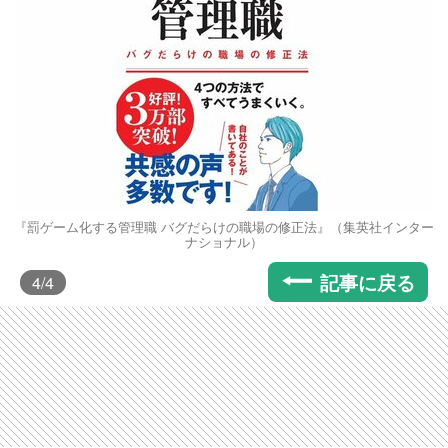
『罰ゲーム化する管理職 バグだらけの職場の修正法』（集英社インター
ナショナル）
記事に戻る
4
/4