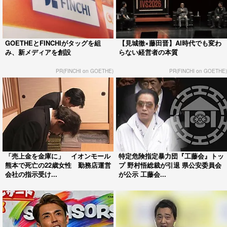
GOETHEとFINCHIがタッグを組
【見城徹×藤田晋】AI時代でも変わ
み、新メディアを創設
らない経営者の本質
PR(FINCHI on GOETHE)
PR(FINCHI on GOETHE)
「売上金を金庫に」 イオンモール
特定危険指定暴力団『工藤会』トッ
熊本で死亡の22歳女性 勤務店運営
プ 野村悟総裁が引退 県公安委員会
会社の指示受け...
が公示 工藤会...