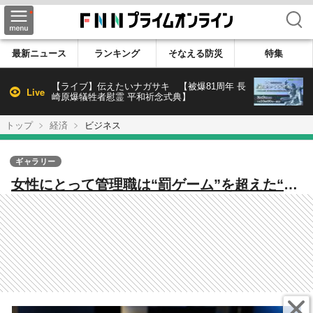
検索
最新ニュース
ランキング
そなえる防災
特集
【ライブ】伝えたいナガサキ 【被爆81周年 長
Live
崎原爆犠牲者慰霊 平和祈念式典】
トップ
経済
ビジネス
ギャラリー
女性にとって管理職は“罰ゲーム”を超えた“無
理ゲー”。管理職を「覚悟」する男性のなり手
も減ってきたら女性にそれを求めるのか