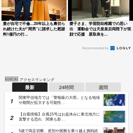
妻が自宅で不倫…20年以上も裏切ら
愛子さま、学習院幼稚園での思い
れ続けた夫が“間男”に請求した慰謝
出 運動会では天皇皇后両陛下が笑
料1億円の行...
顔で応援 星取表を...
Recommended by
アクセスランキング
最新
24時間
週間
関東甲信地方では「警報級の大雨」となる地域
や期間が拡大する可能性…
【台風情報】台風15号はお盆休みに東北地方に
直撃する恐れ 関東も影…
5歳で両足切断、差別や困難を乗り越え挑戦続