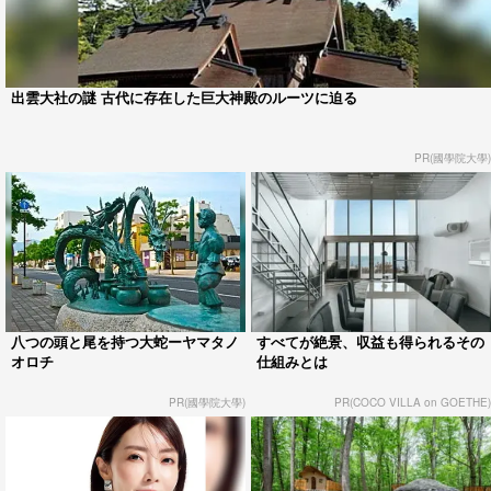
出雲大社の謎 古代に存在した巨大神殿のルーツに迫る
PR(國學院大學)
八つの頭と尾を持つ大蛇ーヤマタノ
すべてが絶景、収益も得られるその
オロチ
仕組みとは
PR(國學院大學)
PR(COCO VILLA on GOETHE)