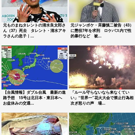
元ものまねタレントの清水良太郎さ
元ジャンポケ・斉藤慎二被告（43）
ん（37）死去 タレント・清水アキ
に懲役7年を求刑 ロケバス内で性
ラさんの息子｜...
的暴行など 被...
【台風情報】ダブル台風 最新の進
「ルール守らないなら来なくてい
路予想 15号は北日本・東日本へ
い」“世界一”花火大会で禁止行為相
お盆休みの交通...
次ぎ怒りの声 場...