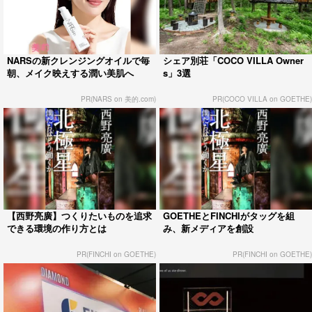
NARSの新クレンジングオイルで毎
シェア別荘「COCO VILLA Owner
朝、メイク映えする潤い美肌へ
s」3選
PR(NARS on 美的.com)
PR(COCO VILLA on GOETHE)
【西野亮廣】つくりたいものを追求
GOETHEとFINCHIがタッグを組
できる環境の作り方とは
み、新メディアを創設
PR(FINCHI on GOETHE)
PR(FINCHI on GOETHE)