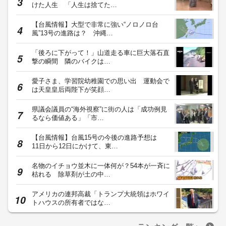
けた人生 「人生は捨てた…
【台風情報】大型で非常に強い“ノロノロ台
風”13号の進路は？ 沖縄…
「後ろに下がって！」山道走る車に巨大落石直
撃の瞬間 隣のバイクは…
愛子さま、学習院幼稚園での思い出 運動会で
は天皇皇后両陛下が笑顔…
県議会議員の“海外視察”に街の人は「成功例見
るなら価値ある」「市…
【台風情報】台風15号の今後の進路予想は
11日から12日にかけて、東…
名物のイチョウ並木に一体何が？54本が一斉に
枯れる 除草剤が土の中…
アメリカの連邦高裁「トランプ大統領はホワイ
トハウスの所有者ではな…