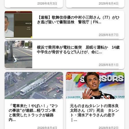
2026年8月3日
2026年8月4日
【速報】歌舞伎俳優の中村小三郎さん（77）がひ
き逃げ疑いで書類送検 警視庁｜FN...
2026年8月7日
横浜で乗用車が電柱に衝突 居眠り運転か 14歳
中学生が骨折するなど5人けが、命に...
2026年8月1日
「電車来た！やばい！」“2つ
元ものまねタレントの清水良
の事故”が連鎖…軽ワゴン車
太郎さん（37）死去 タレン
と衝突したトラックが線路
ト・清水アキラさんの息子
内...
｜...
2026年8月4日
2026年8月2日