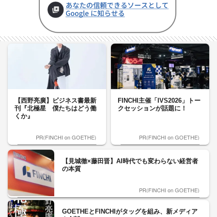
【西野亮廣】ビジネス書最新
FINCHI主催「IVS2026」トー
刊『北極星 僕たちはどう働
クセッションが話題に！
くか』
PR(FINCHI on GOETHE)
PR(FINCHI on GOETHE)
【見城徹×藤田晋】AI時代でも変わらない経営者
の本質
PR(FINCHI on GOETHE)
GOETHEとFINCHIがタッグを組み、新メディア