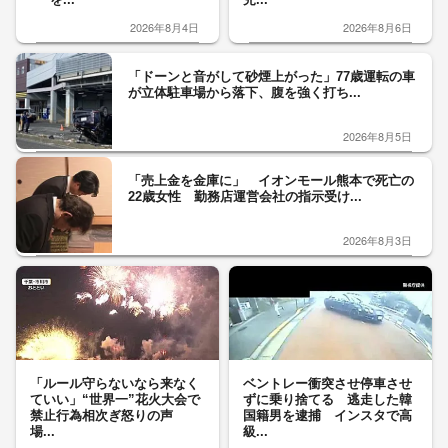
2026年8月4日
2026年8月6日
「ドーンと音がして砂煙上がった」77歳運転の車
が立体駐車場から落下、腹を強く打ち...
2026年8月5日
「売上金を金庫に」 イオンモール熊本で死亡の
22歳女性 勤務店運営会社の指示受け...
2026年8月3日
「ルール守らないなら来なく
ベントレー衝突させ停車させ
ていい」“世界一”花火大会で
ずに乗り捨てる 逃走した韓
禁止行為相次ぎ怒りの声
国籍男を逮捕 インスタで高
場...
級...