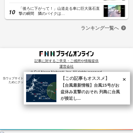
「後ろに下がって！」山道走る車に巨大落石直
撃の瞬間 隣のバイクは…
ランキング一覧へ
記事に対するご意見・ご感想や情報提供
運営会社
© Fuji News Network, Inc. All rights reserved.
×
【この記事もオススメ】
当ウェブサイトでは、ユーザのニーズ・興味・関⼼に合致したコンテンツや広告配信を提供する
ためにクッキーを使⽤しています。詳細は、
プライバシーポリシー
をご確認ください。
【台風最新情報】台風15号がお
盆休み直撃のおそれ 列島に台風
が接近し...