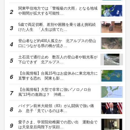
関東甲信地方では「警報級の大雨」となる地域
や期間が拡大する可能性…
5歳で両足切断、差別や困難を乗り越え挑戦続
けた人生 「人生は捨てた…
登山者など約400人孤立か 北アルプスの登山
口につながる県の橋が流さ…
土石流で通行止め 数百人の登山者や観光客が
下山できず 北アルプス…
【台風情報】台風15号はお盆休みに東北地方に
直撃する恐れ 関東も影…
【台風情報】大型で非常に強い“ノロノロ台
風”13号の進路は？ 沖縄…
バイデン前米大統領（83）がん闘病で強い痛
み 息子「見ているのは本…
愛子さま、学習院幼稚園での思い出 運動会で
は天皇皇后両陛下が笑顔…