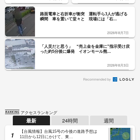
路面電車と右折車が衝突 運転手ら3人が逃げる
瞬間 車を置いて堂々と 現場には「右...
2026年8月7日
「人災だと思う」 “売上金を金庫に”指示受け戻
った約5分後に爆発 イオンモール熊...
2026年8月3日
Recommended by
アクセスランキング
最新
24時間
週間
【台風情報】台風15号の今後の進路予想は
11日から12日にかけて、東…