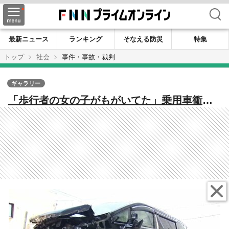
検索
最新ニュース
ランキング
そなえる防災
特集
トップ
社会
事件・事故・裁判
ギャラリー
「歩行者の女の子がもがいてた」乗用車衝突
のはずみでタクシーが歩道乗り上げ通行人に
衝突 男女2人けが