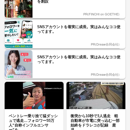
を創設
PR(FINCHI on GOETHE)
SNSアカウントを着実に成長。実はみんなココ使
ってます。
PR(Dreaw合同会社)
SNSアカウントを着実に成長。実はみんなココ使
ってます。
PR(Dreaw合同会社)
ベントレー乗り捨て猛ダッシ
衝突から10秒で3人逃走 軽
ュで逃走…フォロワー55万
自動車が市電に突っ込む一部
人“自称インフルエンサ
始終をドラレコが記録 鹿
ー”を...
児...