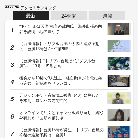
アクセスランキング
最新
24時間
週間
“ネパールは天国”発言の蔵内氏 海外出張の内
容を説明「心の豊かさ…
【台風情報】トリプル台風の今後の進路予想
は 台風13号は7日午前9時…
【台風情報】“トリプル台風”から“ダブル台
風”へ 13号、15号とも…
衝突から10秒で3人逃走 軽自動車が市電に突
っ込む一部始終をドラレコ…
元ジャンポケ・斉藤慎二被告（43）に懲役7年
を求刑 ロケバス内で性的…
オンラインで注文とキャンセル繰り返し 総額
43億円か「品切れ前に購…
【台風情報】台風15号が発生 トリプル台風の
今後の進路予想は 台風1…