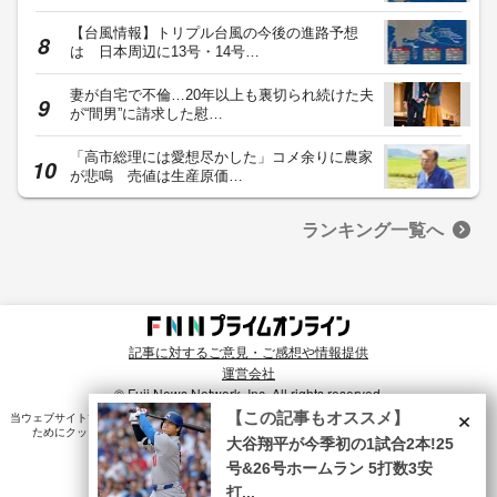
【台風情報】トリプル台風の今後の進路予想
は 日本周辺に13号・14号…
妻が自宅で不倫…20年以上も裏切られ続けた夫
が“間男”に請求した慰…
「高市総理には愛想尽かした」コメ余りに農家
が悲鳴 売値は生産原価…
ランキング一覧へ
記事に対するご意見・ご感想や情報提供
運営会社
© Fuji News Network, Inc. All rights reserved.
×
【この記事もオススメ】
当ウェブサイトでは、ユーザのニーズ・興味・関⼼に合致したコンテンツや広告配信を提供する
ためにクッキーを使⽤しています。詳細は、
プライバシーポリシー
をご確認ください。
大谷翔平が今季初の1試合2本!25
号&26号ホームラン 5打数3安
打...