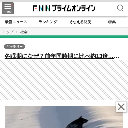
検索
最新ニュース
ランキング
そなえる防災
特集
トップ
社会
ギャラリー
冬眠期になぜ？前年同時期に比べ約13倍…生
活圏で相次ぐクマの出没 専門家「寝る場所
を探しているのではないか」【秋田発】