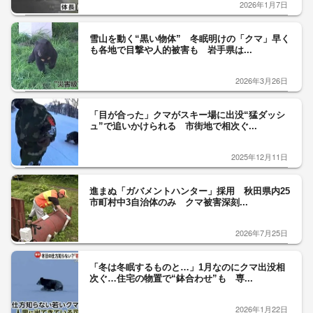
2026年1月7日
雪山を動く“黒い物体” 冬眠明けの「クマ」早く
も各地で目撃や人的被害も 岩手県は...
2026年3月26日
「目が合った」クマがスキー場に出没“猛ダッシ
ュ”で追いかけられる 市街地で相次ぐ...
2025年12月11日
進まぬ「ガバメントハンター」採用 秋田県内25
市町村中3自治体のみ クマ被害深刻...
2026年7月25日
「冬は冬眠するものと…」1月なのにクマ出没相
次ぐ…住宅の物置で“鉢合わせ”も 専...
2026年1月22日