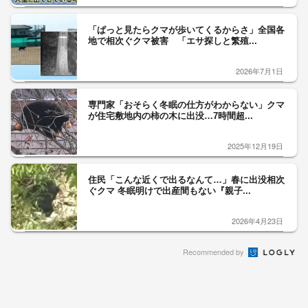
「ぱっと見たらクマが歩いてくるからさ」全国各
地で相次ぐクマ被害 「エサ探しと繁殖...
2026年7月1日
専門家「おそらく冬眠の仕方がわからない」クマ
が住宅敷地内の柿の木に出没…7時間超...
2025年12月19日
住民「こんな近くで出るなんて…」春に出没相次
ぐクマ 冬眠明けで出産間もない『親子...
2026年4月23日
Recommended by