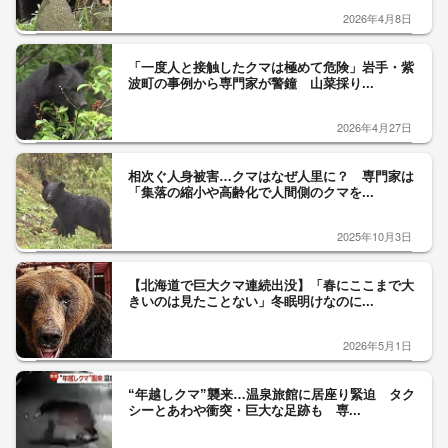
2026年4月8日
「一度人と接触したクマは極めて危険」岩手・紫
波町の事例から専門家が警鐘 山菜採り...
2026年4月27日
相次ぐ人身被害…クマはなぜ人里に？ 専門家は
「集落の縮小や高齢化で人間側のクマを...
2025年10月3日
【北海道で巨大クマ連続出没】「春にここまで大
きいのは見たことない」冬眠明けなのに...
2026年5月1日
“年越しクマ”襲来…温泉旅館に居座り緊迫 タク
シーとあわや衝突・巨大な足跡も 専...