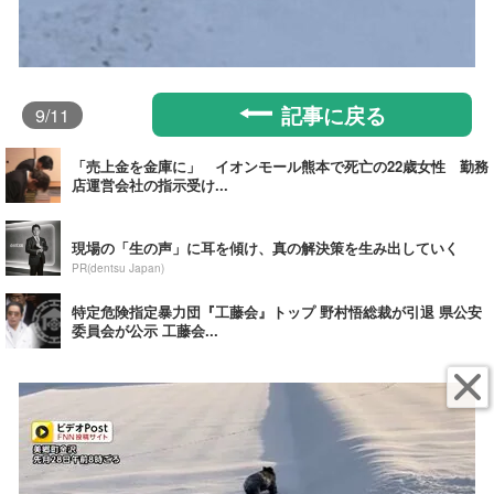
記事に戻る
9
/11
「売上金を金庫に」 イオンモール熊本で死亡の22歳女性 勤務
店運営会社の指示受け...
現場の「生の声」に耳を傾け、真の解決策を生み出していく
PR(dentsu Japan)
特定危険指定暴力団『工藤会』トップ 野村悟総裁が引退 県公安
委員会が公示 工藤会...