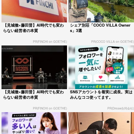
【見城徹×藤田晋】AI時代でも変わ
シェア別荘「COCO VILLA Owner
らない経営者の本質
s」3選
PR(FINCHI on GOETHE)
PR(COCO VILLA on GOETHE)
【見城徹×藤田晋】AI時代でも変わ
SNSアカウントを着実に成長。実は
らない経営者の本質
みんなココ使ってます。
PR(FINCHI on GOETHE)
PR(Dreaw合同会社)