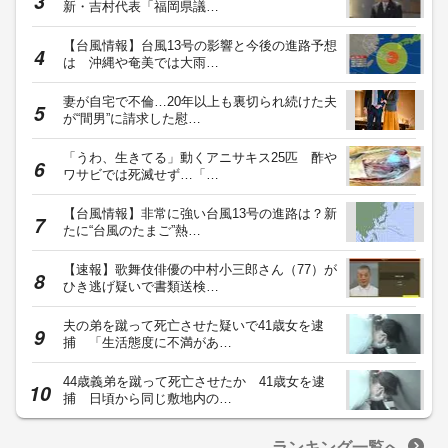
新・吉村代表「福岡県議…
【台風情報】台風13号の影響と今後の進路予想
は 沖縄や奄美では大雨…
妻が自宅で不倫…20年以上も裏切られ続けた夫
が“間男”に請求した慰…
「うわ、生きてる」動くアニサキス25匹 酢や
ワサビでは死滅せず…「…
【台風情報】非常に強い台風13号の進路は？新
たに“台風のたまご”熱…
【速報】歌舞伎俳優の中村小三郎さん（77）が
ひき逃げ疑いで書類送検…
夫の弟を蹴って死亡させた疑いで41歳女を逮
捕 「生活態度に不満があ…
44歳義弟を蹴って死亡させたか 41歳女を逮
捕 日頃から同じ敷地内の…
ランキング一覧へ