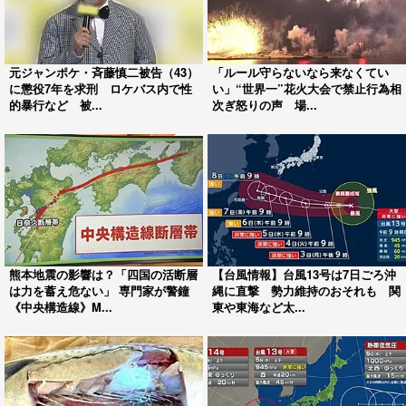
元ジャンポケ・斉藤慎二被告（43）
「ルール守らないなら来なくてい
に懲役7年を求刑 ロケバス内で性
い」“世界一”花火大会で禁止行為相
的暴行など 被...
次ぎ怒りの声 場...
熊本地震の影響は？「四国の活断層
【台風情報】台風13号は7日ごろ沖
は力を蓄え危ない」 専門家が警鐘
縄に直撃 勢力維持のおそれも 関
《中央構造線》M...
東や東海など太...