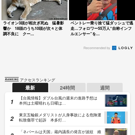
ライオン3頭が相次ぎ死ぬ 猛暑影
ベントレー乗り捨て猛ダッシュで逃
響か 18頭のうち10頭が次々と体
走…フォロワー55万人“自称インフ
調不良に クー...
ルエンサー”を...
Recommended by
アクセスランキング
最新
24時間
週間
【台風情報】ダブル台風の週末の進路予想は
本州は土曜晴れも日曜は…
東京五輪銀メダリストが人身事故による危険運
転致傷罪で起訴 本多灯…
「ネパールは天国」蔵内議長の発言が波紋 維