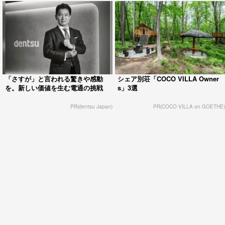
「さすが」と言われる驚きや感動
シェア別荘「COCO VILLA Owner
を。新しい価値を生む電通の挑戦
s」3選
PR(dentsu Japan)
PR(COCO VILLA on GOETHE)