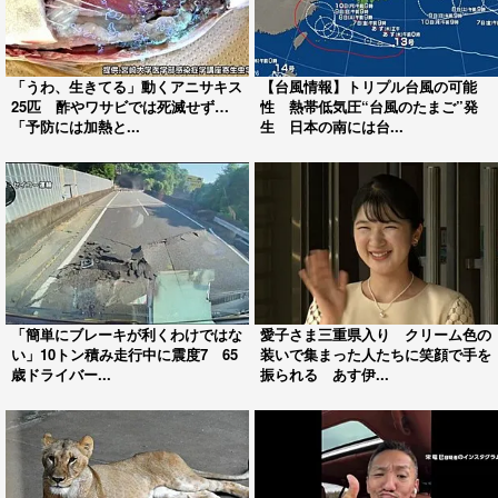
「うわ、生きてる」動くアニサキス
【台風情報】トリプル台風の可能
25匹 酢やワサビでは死滅せず…
性 熱帯低気圧“台風のたまご”発
「予防には加熱と...
生 日本の南には台...
「簡単にブレーキが利くわけではな
愛子さま三重県入り クリーム色の
い」10トン積み走行中に震度7 65
装いで集まった人たちに笑顔で手を
歳ドライバー...
振られる あす伊...