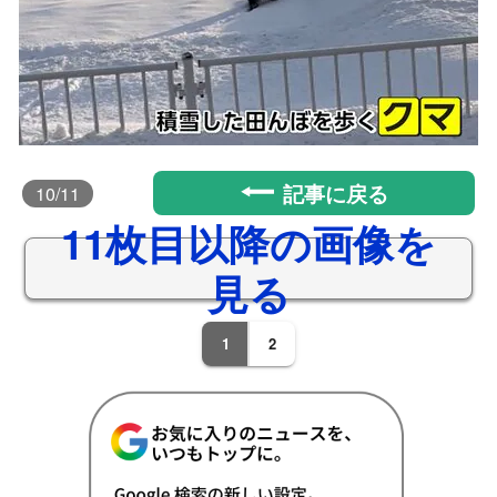
記事に戻る
10
/11
11枚目以降の画像を
見る
1
2