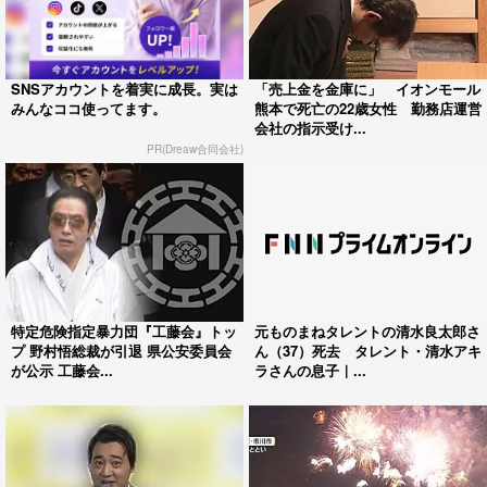
SNSアカウントを着実に成長。実は
「売上金を金庫に」 イオンモール
みんなココ使ってます。
熊本で死亡の22歳女性 勤務店運営
会社の指示受け...
PR(Dreaw合同会社)
特定危険指定暴力団『工藤会』トッ
元ものまねタレントの清水良太郎さ
プ 野村悟総裁が引退 県公安委員会
ん（37）死去 タレント・清水アキ
が公示 工藤会...
ラさんの息子｜...