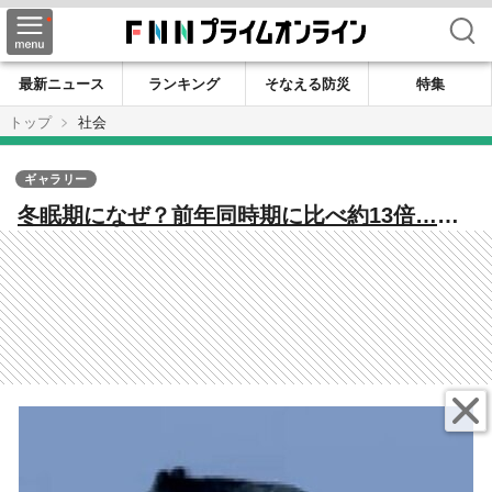
検索
最新ニュース
ランキング
そなえる防災
特集
トップ
社会
ギャラリー
冬眠期になぜ？前年同時期に比べ約13倍…生
活圏で相次ぐクマの出没 専門家「寝る場所
を探しているのではないか」【秋田発】