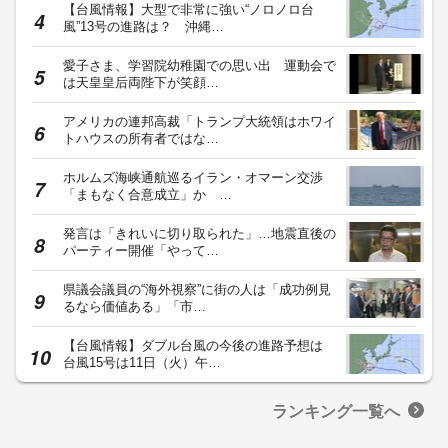
【台風情報】大型で非常に強い“ノロノロ台
風”13号の進路は？ 沖縄…
愛子さま、学習院幼稚園での思い出 運動会で
は天皇皇后両陛下が笑顔…
アメリカの連邦高裁「トランプ大統領はホワイ
トハウスの所有者ではな…
ホルムズ海峡通航巡るイラン・オマーン交渉
「まもなく合意成立」か …
発言は「きれいに切り取られた」…地震直後の
パーティー開催「やって…
県議会議員の“海外視察”に街の人は「成功例見
るなら価値ある」「市…
【台風情報】ダブル台風の今後の進路予想は
台風15号は11日（火）午…
ランキング一覧へ