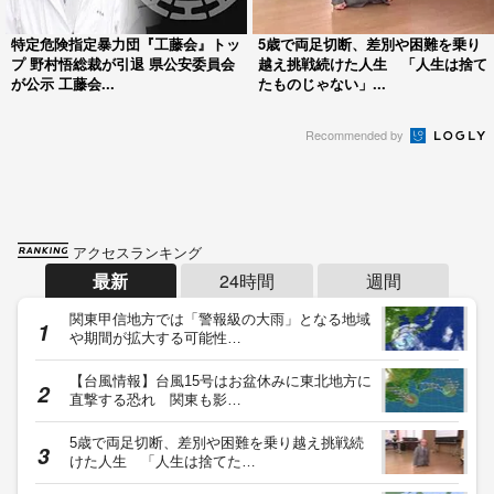
特定危険指定暴力団『工藤会』トッ
5歳で両足切断、差別や困難を乗り
プ 野村悟総裁が引退 県公安委員会
越え挑戦続けた人生 「人生は捨て
が公示 工藤会...
たものじゃない」...
Recommended by
アクセスランキング
最新
24時間
週間
関東甲信地方では「警報級の大雨」となる地域
や期間が拡大する可能性…
【台風情報】台風15号はお盆休みに東北地方に
直撃する恐れ 関東も影…
5歳で両足切断、差別や困難を乗り越え挑戦続
けた人生 「人生は捨てた…