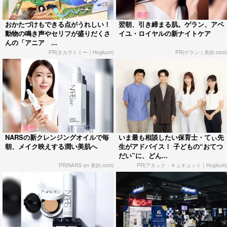
おかたづけもできる点がうれしい！
翌朝、引き締まる肌。ゲラン、アベ
動物の鳴き声やセリフが盛りだくさ
イユ・ロイヤルの新ナイトケア
んの「アニア ...
PR(タカラトミー｜Hugkum)
PR(ゲラン｜美的.com)
NARSの新クレンジングオイルで毎
いま最も相談したい保育士・てぃ先
朝、メイク映えする潤い美肌へ
生がアドバイス！ 子どもの“おてつ
だい”に、どん...
PR(NARS on 美的.com)
PR(アタック・キュキュット｜Hugkum)