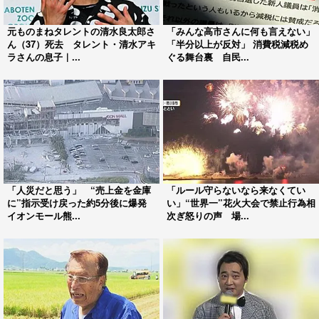
元ものまねタレントの清水良太郎さ
「みんな高市さんに何も言えない」
ん（37）死去 タレント・清水アキ
「半分以上が反対」 消費税減税め
ラさんの息子｜...
ぐる舞台裏 自民...
「人災だと思う」 “売上金を金庫
「ルール守らないなら来なくてい
に”指示受け戻った約5分後に爆発
い」“世界一”花火大会で禁止行為相
イオンモール熊...
次ぎ怒りの声 場...