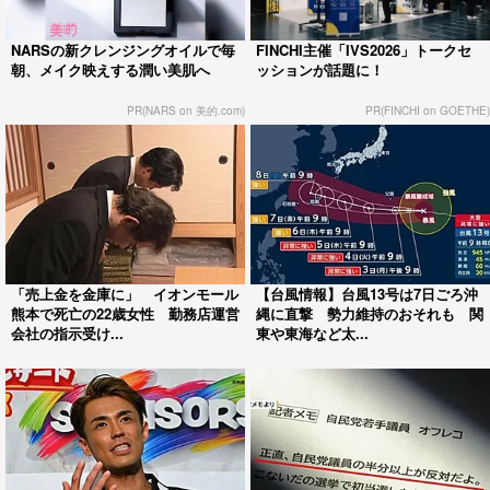
NARSの新クレンジングオイルで毎
FINCHI主催「IVS2026」トークセ
朝、メイク映えする潤い美肌へ
ッションが話題に！
PR(NARS on 美的.com)
PR(FINCHI on GOETHE)
「売上金を金庫に」 イオンモール
【台風情報】台風13号は7日ごろ沖
熊本で死亡の22歳女性 勤務店運営
縄に直撃 勢力維持のおそれも 関
会社の指示受け...
東や東海など太...