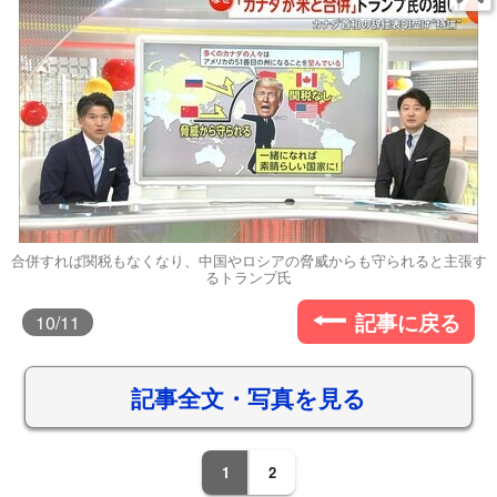
合併すれば関税もなくなり、中国やロシアの脅威からも守られると主張す
るトランプ氏
記事に戻る
10
/11
記事全文・写真を見る
1
2