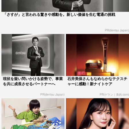
「さすが」と言われる驚きや感動を。新しい価値を生む電通の挑戦
PR(dentsu Japan)
現状を疑い問いかける姿勢で、事業
石井美保さんもなめらかなテクスチ
を共に成長させるパートナーへ
ャーに感動！新ナイトケア
PR(dentsu Japan)
PR(ゲラン｜美的.com)