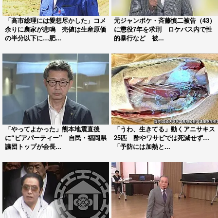
「高市総理には愛想尽かした」コメ
元ジャンポケ・斉藤慎二被告（43）
余りに農家が悲鳴 売値は生産原価
に懲役7年を求刑 ロケバス内で性
の半分以下に…肥...
的暴行など 被...
「やってよかった」熊本地震直後
「うわ、生きてる」動くアニサキス
に“ビアパーティー” 自民・福岡県
25匹 酢やワサビでは死滅せず…
議団トップが会長...
「予防には加熱と...