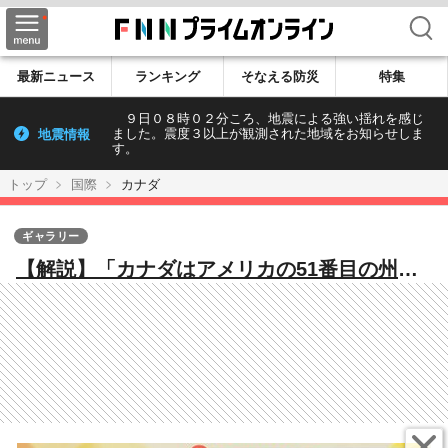
検索
最新ニュース
ランキング
そなえる防災
特集
９日０８時０２分ころ、地震による強い揺れを感じ
地震情報
ました。震度３以上が観測された地域をお知らせしま
す。
トップ
国際
カナダ
ギャラリー
【解説】「カナダはアメリカの51番目の州に
なるべき」カナダ・トルドー首相の辞任受
け…トランプ氏が“持論”展開 カナダ国民の
82％は反対