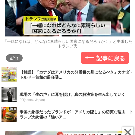
「一緒になれば、どんなに素晴らしい国家になるだろうか！」と主張した
トランプ氏
記事に戻る
9
/11
【解説】「カナダはアメリカの51番目の州になるべき」カナダ・
トルドー首相の辞任受...
現場の「生の声」に耳を傾け、真の解決策を生み出していく
PR(dentsu Japan)
米国の象徴だったブランドが「アメリカ隠し」の切実な理由…ト
ランプ大統領の「強いア...