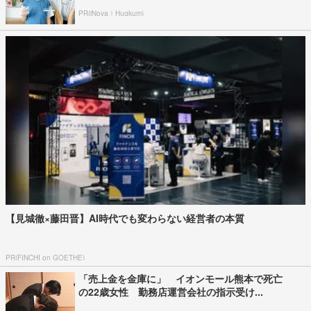
PR(iNova｜Hugkum)
【見城徹×藤田晋】AI時代でも変わらない経営者の本質
PR(FINCHI on GOETHE)
「売上金を金庫に」 イオンモール熊本で死亡
の22歳女性 勤務店運営会社の指示受け...