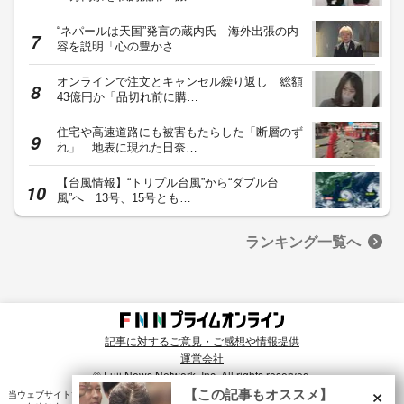
“ネパールは天国”発言の蔵内氏 海外出張の内
容を説明「心の豊かさ…
オンラインで注文とキャンセル繰り返し 総額
43億円か「品切れ前に購…
住宅や高速道路にも被害もたらした「断層のず
れ」 地表に現れた日奈…
【台風情報】“トリプル台風”から“ダブル台
風”へ 13号、15号とも…
ランキング一覧へ
記事に対するご意見・ご感想や情報提供
運営会社
© Fuji News Network, Inc. All rights reserved.
×
【この記事もオススメ】
当ウェブサイトでは、ユーザのニーズ・興味・関⼼に合致したコンテンツや広告配信を提供する