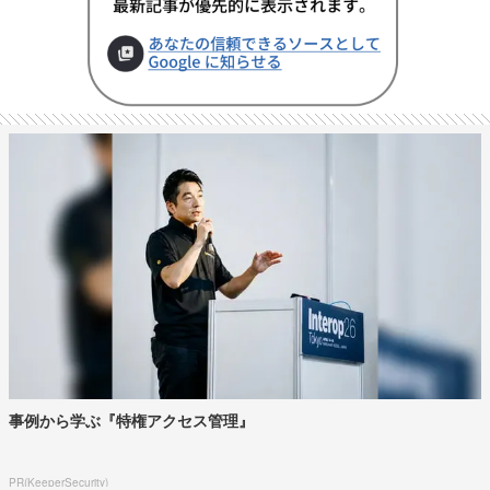
事例から学ぶ『特権アクセス管理』
PR(KeeperSecurity)