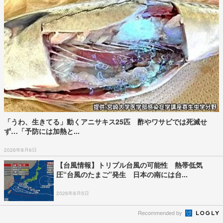
「うわ、生きてる」動くアニサキス25匹 酢やワサビでは死滅せ
ず…「予防には加熱と...
2026年8月6日
【台風情報】トリプル台風の可能性 熱帯低気
圧“台風のたまご”発生 日本の南には台...
2026年8月5日
Recommended by