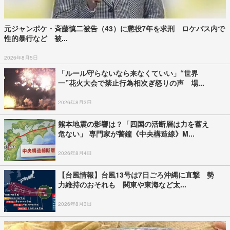
元ジャンポケ・斉藤慎二被告（43）に懲役7年を求刑 ロケバス内で
性的暴行など 被...
2026年8月5日
「ルール守らないなら来なくていい」“世界
一”花火大会で禁止行為相次ぎ怒りの声 場...
2026年8月3日
熊本地震の影響は？「四国の活断層は力を蓄え
危ない」 専門家が警鐘《中央構造線》M...
2026年8月4日
【台風情報】台風13号は7日ごろ沖縄に直撃 勢
力維持のおそれも 関東や東海など太...
2026年8月3日