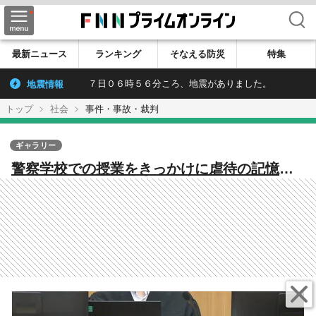
検索
最新ニュース
ランキング
そなえる防災
特集
地震情報
７日０６時５６分ころ、地震がありました。
トップ
社会
事件・事故・裁判
ギャラリー
警察学校での授業をきっかけに虐待の記憶が
よみがえり退職後には別人格“亮くん”と“ボウ
イ”の存在を認識 祖父母と兄殺害の罪で起訴
された元警察官の裁判