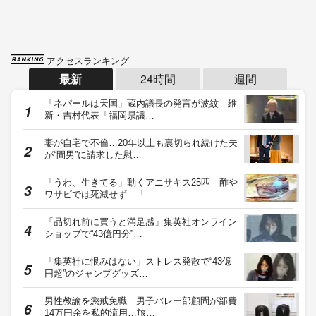
アクセスランキング
最新
24時間
週間
「ネパールは天国」蔵内議長の発言が波紋 維
新・吉村代表「福岡県議…
妻が自宅で不倫…20年以上も裏切られ続けた夫
が“間男”に請求した慰…
「うわ、生きてる」動くアニサキス25匹 酢や
ワサビでは死滅せず…「…
「品切れ前に買うと満足感」集英社オンライン
ショップで“43億円分”…
「集英社に恨みはない」ストレス発散で“43億
円超”のジャンプグッズ…
男性教諭を懲戒免職 男子バレー部顧問が部費
14万円余を私的流用…旅…