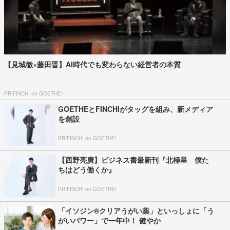
【見城徹×藤田晋】AI時代でも変わらない経営者の本質
PR(FINCHI on GOETHE)
GOETHEとFINCHIがタッグを組み、新メディア
を創設
PR(FINCHI on GOETHE)
【西野亮廣】ビジネス書最新刊『北極星 僕た
ちはどう働くか』
PR(FINCHI on GOETHE)
「イソジン®クリアうがい薬」といっしょに「う
がいパワー」で一年中！ 健やか