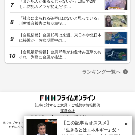
「また犯人が来るんじゃないか」10日で2度
も…防犯カメラが捉えた“タ…
「社会に出られる確率ほぼないと思っている」
川村葉音被告に無期懲役…
【台風情報】台風15号は来週、東日本や北日本
に接近か お盆期間中の…
【台風最新情報】台風15号がお盆休み直撃のお
それ 列島に台風が接近…
ランキング一覧へ
記事に対するご意見・ご感想や情報提供
運営会社
© Fuji News Network, Inc. All rights reserved.
×
【この記事もオススメ】
当ウェブサイトでは、ユーザのニーズ・興味・関⼼に合致したコンテンツや広告配信を提供する
ためにクッキーを使⽤しています。詳細は、
プライバシーポリシー
をご確認ください。
「生きるとはエネルギー」父・