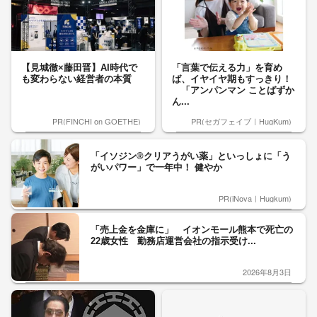
【見城徹×藤田晋】AI時代で
「言葉で伝える力」を育め
も変わらない経営者の本質
ば、イヤイヤ期もすっきり！
「アンパンマン ことばずか
ん...
PR(FINCHI on GOETHE)
PR(セガフェイブ｜HugKum)
「イソジン®クリアうがい薬」といっしょに「う
がいパワー」で一年中！ 健やか
PR(iNova｜Hugkum)
「売上金を金庫に」 イオンモール熊本で死亡の
22歳女性 勤務店運営会社の指示受け...
2026年8月3日