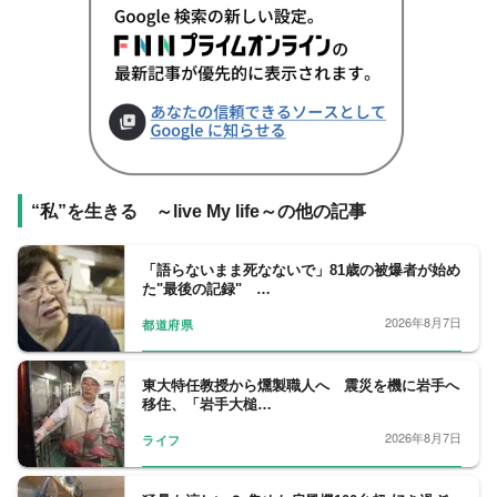
“私”を生きる ～live My life～の他の記事
「語らないまま死なないで」81歳の被爆者が始め
た"最後の記録" …
2026年8月7日
都道府県
東大特任教授から燻製職人へ 震災を機に岩手へ
移住、「岩手大槌…
2026年8月7日
ライフ