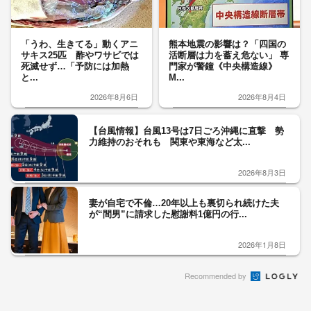
「うわ、生きてる」動くアニ
熊本地震の影響は？「四国の
サキス25匹 酢やワサビでは
活断層は力を蓄え危ない」 専
死滅せず…「予防には加熱
門家が警鐘《中央構造線》
と...
M...
2026年8月6日
2026年8月4日
【台風情報】台風13号は7日ごろ沖縄に直撃 勢
力維持のおそれも 関東や東海など太...
2026年8月3日
妻が自宅で不倫…20年以上も裏切られ続けた夫
が“間男”に請求した慰謝料1億円の行...
2026年1月8日
Recommended by