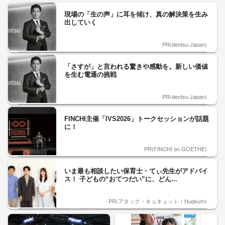
現場の「生の声」に耳を傾け、真の解決策を生み
出していく
PR(dentsu Japan)
「さすが」と言われる驚きや感動を。新しい価値
を生む電通の挑戦
PR(dentsu Japan)
FINCHI主催「IVS2026」トークセッションが話題
に！
PR(FINCHI on GOETHE)
いま最も相談したい保育士・てぃ先生がアドバイ
ス！ 子どもの“おてつだい”に、どん...
PR(アタック・キュキュット｜Hugkum)