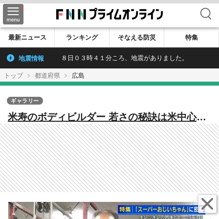
検索
最新ニュース
ランキング
そなえる防災
特集
地震情報
８日０３時４１分ころ、地震がありました。
トップ
都道府県
広島
ギャラリー
米寿のボディビルダー 若さの秘訣は米中心の
質素な食事 筋肉も駄洒落トークも弾けまくり
【広島発】