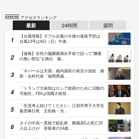
アクセスランキング
最新
24時間
週間
【台風情報】ダブル台風の今後の進路予想は
台風13号は9日（日）午後…
【速報】女性の脳腫瘍摘出手術で誤って“腫瘍
の無い部位”を摘出 脳…
「ネパールは天国」蔵内議長の発言が波紋 維
新・吉村代表「福岡県議…
「トランプ大統領はロシア政府のために活動の
可能性」FBIは現職大統領…
「生涯考え続けてください」江別市男子大学生
集団暴行死 主犯格・当…
タイの中高一貫校で銃乱射 教職員5人死亡20
人以上けが 容疑者の14歳…