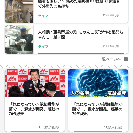
猛暑も涼しい？ 集めた扇風機100台超 好き過ぎ
て外出先にも持ち…
2026年8月6日
ライフ
大相撲・藤島部屋の元“ちゃんこ長”が作る絶品ち
ゃんこ 越ノ龍…
2026年8月6日
ライフ
一覧ページへ
「気になっていた認知機能が
「気になっていた認知機能が
菌で…」森永が開発。感動の
菌で…」森永が開発。感動の
70代続出
70代続出
PR(森永乳業)
PR(森永乳業)