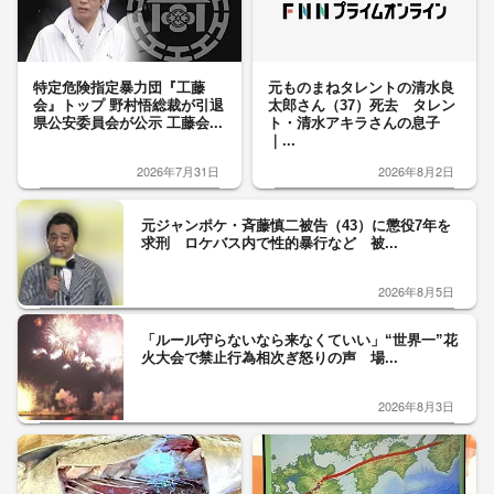
特定危険指定暴力団『工藤
元ものまねタレントの清水良
会』トップ 野村悟総裁が引退
太郎さん（37）死去 タレン
県公安委員会が公示 工藤会...
ト・清水アキラさんの息子
｜...
2026年7月31日
2026年8月2日
元ジャンポケ・斉藤慎二被告（43）に懲役7年を
求刑 ロケバス内で性的暴行など 被...
2026年8月5日
「ルール守らないなら来なくていい」“世界一”花
火大会で禁止行為相次ぎ怒りの声 場...
2026年8月3日