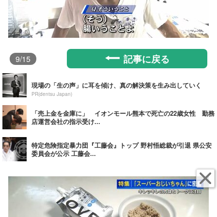
記事に戻る
9
/15
現場の「生の声」に耳を傾け、真の解決策を生み出していく
PR(dentsu Japan)
「売上金を金庫に」 イオンモール熊本で死亡の22歳女性 勤務
店運営会社の指示受け...
特定危険指定暴力団『工藤会』トップ 野村悟総裁が引退 県公安
委員会が公示 工藤会...