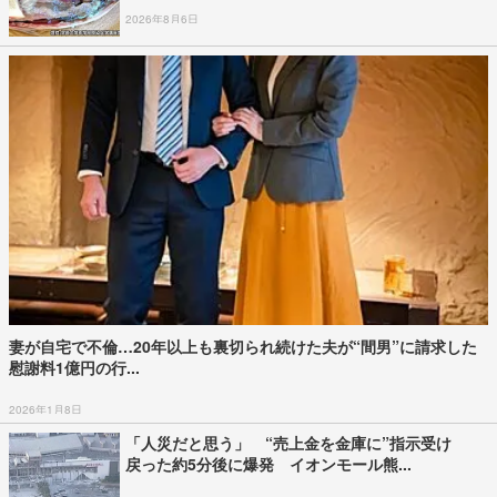
2026年8月6日
妻が自宅で不倫…20年以上も裏切られ続けた夫が“間男”に請求した
慰謝料1億円の行...
2026年1月8日
「人災だと思う」 “売上金を金庫に”指示受け
戻った約5分後に爆発 イオンモール熊...