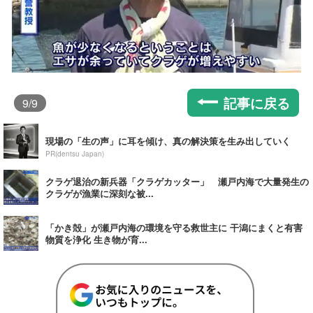
記事に戻る
9
/9
現場の「生の声」に耳を傾け、真の解決策を生み出していく
PR(dentsu Japan)
クラゲ退治の新兵器「クラゲカッター」 瀬戸内海で大量発生の
クラゲが漁業に深刻な被...
「かき殻」が瀬戸内海の環境を守る救世主に 干潟にまくと有害
物質を浄化 生き物が育...