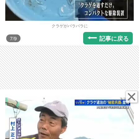
クラゲがバラバラに
記事に戻る
7
/9