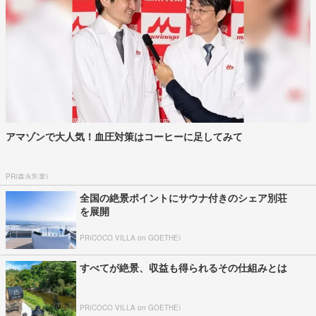
アマゾンで大人気！血圧対策はコーヒーに足してみて
PR(森永乳業)
全国の絶景ポイントにサウナ付きのシェア別荘
を展開
PR(COCO VILLA on GOETHE)
すべてが絶景、収益も得られるその仕組みとは
PR(COCO VILLA on GOETHE)