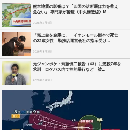
熊本地震の影響は？「四国の活断層は力を蓄え
危ない」 専門家が警鐘《中央構造線》M...
2026年8月4日
「売上金を金庫に」 イオンモール熊本で死亡
の22歳女性 勤務店運営会社の指示受け...
2026年8月3日
元ジャンポケ・斉藤慎二被告（43）に懲役7年を
求刑 ロケバス内で性的暴行など 被...
2026年8月5日