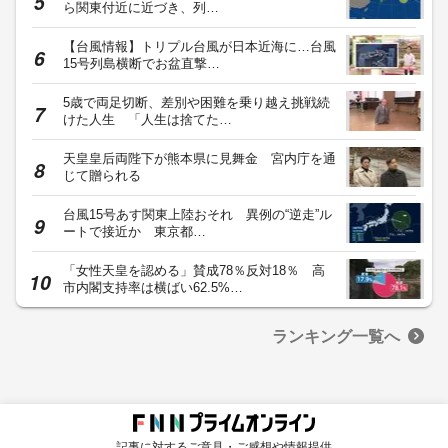
ら関東付近に近づき、列…
【台風情報】トリプル台風が日本近海に…台風
15号列島横断でお盆直撃…
5歳で両足切断、差別や困難を乗り越え挑戦続
けた人生 「人生は捨てた…
天皇皇后両陛下が熊本県に見舞金 宮内庁を通
じて贈られる
台風15号あす関東上陸おそれ 異例の“逆走”ル
ートで接近か 東京都…
「女性天皇を認める」賛成78％反対18％ 高
市内閣支持率は横ばい62.5%…
ランキング一覧へ
記事に対するご意見・ご感想や情報提供