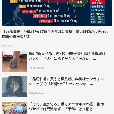
【台風情報】台風13号は7日ごろ沖縄に直撃 勢力維持のおそれも
関東や東海など太...
2026年8月3日
5歳で両足切断、差別や困難を乗り越え挑戦続け
た人生 「人生は捨てたものじゃない」...
2026年8月8日
「品切れ前に買うと満足感」集英社オンライン
ショップで“43億円分”キャンセルか ...
2026年8月6日
「うわ、生きてる」動くアニサキス25匹 酢や
ワサビでは死滅せず…「予防には加熱と...