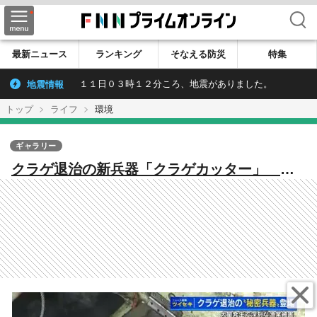
検索
最新ニュース
ランキング
そなえる防災
特集
地震情報
１１日０３時１２分ころ、地震がありました。
トップ
ライフ
環境
ギャラリー
クラゲ退治の新兵器「クラゲカッター」 瀬
戸内海で大量発生のクラゲが漁業に深刻な被
害【広島発】