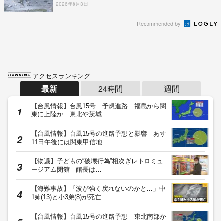
2026年8月3日
Recommended by
アクセスランキング
最新
24時間
週間
【台風情報】台風15号 予想進路 福島から関
東に上陸か 東北や茨城…
【台風情報】台風15号の進路予想と影響 あす
11日午後には関東甲信地…
【物議】子どもの“破壊行為”相次ぎレトロミュ
ージアム閉館 館長は…
【海難事故】「波が強く戻れないのかと…」中
1姉(13)と小3弟(8)が死亡…
【台風情報】台風15号の進路予想 東北南部か