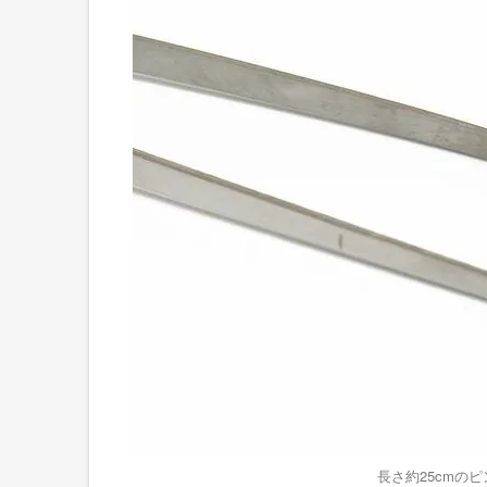
長さ約25cmの