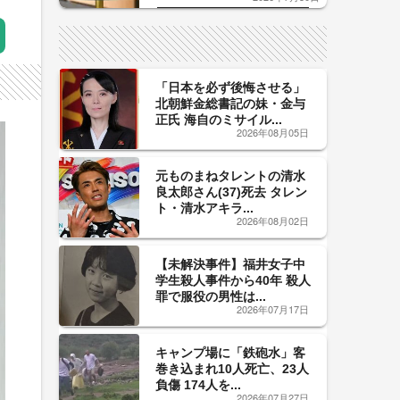
した「辛口カーブ」が飲み頃の
サイン！
「日本を必ず後悔させる」
北朝鮮金総書記の妹・金与
正氏 海自のミサイル...
2026年08月05日
元ものまねタレントの清水
良太郎さん(37)死去 タレン
ト・清水アキラ...
2026年08月02日
【未解決事件】福井女子中
学生殺人事件から40年 殺人
罪で服役の男性は...
2026年07月17日
キャンプ場に「鉄砲水」客
巻き込まれ10人死亡、23人
負傷 174人を...
2026年07月27日