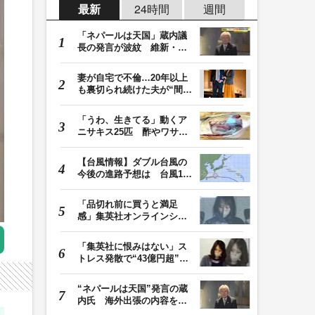
最新
24時間
週間
「ネパールは天国」蔵内議
長の発言が波紋 維新・吉
村代表「福岡県議…
妻が自宅で不倫…20年以上
も裏切られ続けた夫が“間
男”に請求した慰…
「うわ、生きてる」動くア
ニサキス25匹 酢やワサビ
では死滅せず…「…
【台風情報】ダブル台風の
今後の進路予想は 台風13
号は8日（土）にか…
「品切れ前に買うと満足
感」集英社オンラインショ
ップで“43億円分”…
「集英社に恨みはない」ス
トレス発散で“43億円超”の
ジャンプグッズ…
“ネパールは天国”発言の蔵
内氏 海外出張の内容を説
明「心の豊かさ…