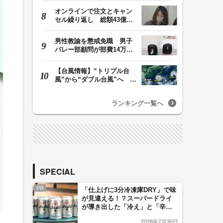
オンラインで注文とキャン
セル繰り返し 総額43億円
か「品切れ前に購…
男性教諭を懲戒免職 男子
バレー部顧問が部費14万円
余を私的流用…旅…
【台風情報】“トリプル台
風”から“ダブル台風”へ 13
号、15号とも…
ランキング一覧へ
SPECIAL
PR
「仕上げに3分冷凍庫DRY」で味
が見違える！？スーパードライ
が導き出した「冷え」と「辛
口」のおいしい関係 青く変化
2026年7月30日