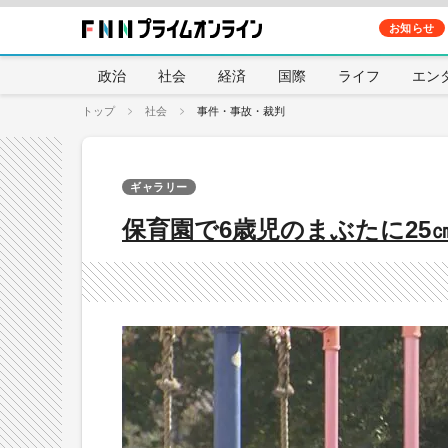
お知らせ
政治
社会
経済
国際
ライフ
エン
トップ
社会
事件・事故・裁判
ギャラリー
保育園で6歳児のまぶたに2