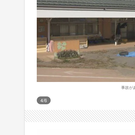
事故が
4
/6