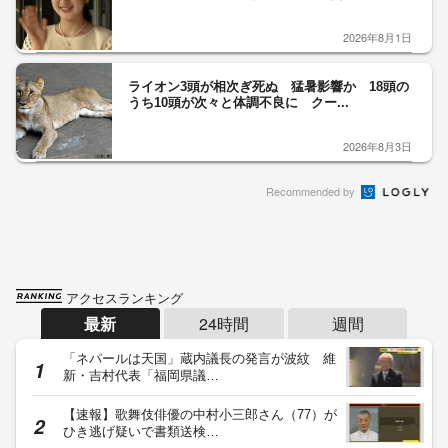
2026年8月1日
ライオン3頭が相次ぎ死ぬ 猛暑影響か 18頭の
うち10頭が次々と体調不良に クー...
2026年8月3日
Recommended by
アクセスランキング
最新
24時間
週間
「ネパールは天国」蔵内議長の発言が波紋 維
新・吉村代表「福岡県議…
【速報】歌舞伎俳優の中村小三郎さん（77）が
ひき逃げ疑いで書類送検…