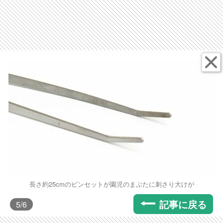
長さ約25cmのピンセットが園児のまぶたに刺さり大けが
記事に戻る
5
/6