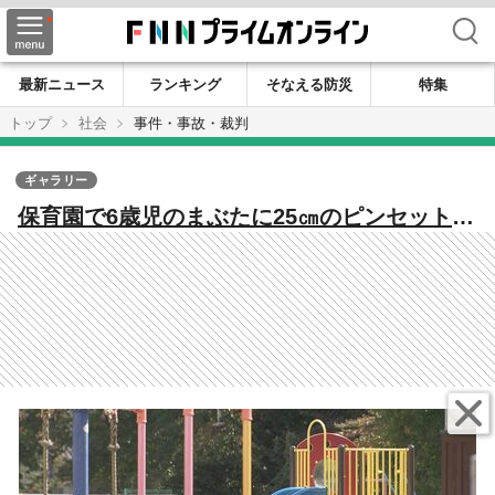
検索
最新ニュース
ランキング
そなえる防災
特集
トップ
社会
事件・事故・裁判
ギャラリー
保育園で6歳児のまぶたに25㎝のピンセット刺
さる…脳内出血の大けが 検証委「使用不適
切」「職員の見守り不十分」