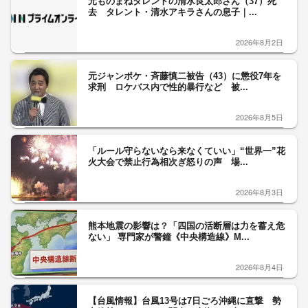
元ものまねタレントの清水良太郎さん（37）死
去 タレント・清水アキラさんの息子｜...
2026年8月2日
元ジャンポケ・斉藤慎二被告（43）に懲役7年を
求刑 ロケバス内で性的暴行など 被...
2026年8月5日
「ルール守らないなら来なくていい」“世界一”花
火大会で禁止行為相次ぎ怒りの声 場...
2026年8月3日
熊本地震の影響は？「四国の活断層は力を蓄え危
ない」 専門家が警鐘《中央構造線》M...
2026年8月4日
【台風情報】台風13号は7日ごろ沖縄に直撃 勢