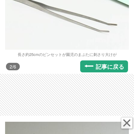
長さ約25cmのピンセットが園児のまぶたに刺さり大けが
記事に戻る
2
/6