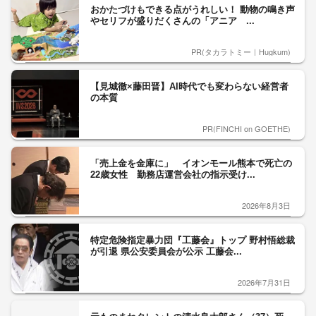
おかたづけもできる点がうれしい！ 動物の鳴き声
やセリフが盛りだくさんの「アニア ...
PR(タカラトミー｜Hugkum)
【見城徹×藤田晋】AI時代でも変わらない経営者
の本質
PR(FINCHI on GOETHE)
「売上金を金庫に」 イオンモール熊本で死亡の
22歳女性 勤務店運営会社の指示受け...
2026年8月3日
特定危険指定暴力団『工藤会』トップ 野村悟総裁
が引退 県公安委員会が公示 工藤会...
2026年7月31日