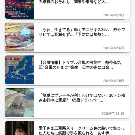
力維持のおそれも 関東や東海など太...
2026年8月3日
「うわ、生きてる」動くアニサキス25匹 酢やワ
サビでは死滅せず…「予防には加熱と...
2026年8月6日
【台風情報】トリプル台風の可能性 熱帯低気
圧“台風のたまご”発生 日本の南には台...
2026年8月5日
「簡単にブレーキが利くわけではない」10トン積
み走行中に震度7 65歳ドライバー...
2026年7月31日
愛子さま三重県入り クリーム色の装いで集まっ
た人たちに笑顔で手を振られる あす伊...