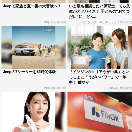
Jeepで家族と夏一番の大冒険へ！
いま最も相談したい保育士・てぃ先
生がアドバイス！ 子どもの“おてつ
だい”に、どん...
PR(Jeep Japan)
PR(アタック・キュキュット｜Hugkum)
Jeepの7シーターを85時間体験！
「イソジン®クリアうがい薬」とい
っしょに「うがいパワー」で一年
中！ 健やか
PR(Jeep Japan)
PR(iNova｜Hugkum)