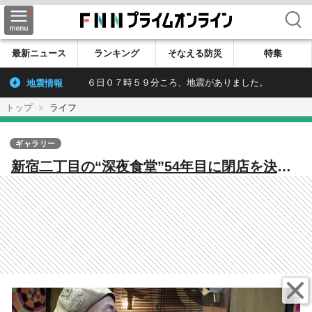
検索
最新ニュース
ランキング
そなえる防災
特集
地震情報
６日０７時５９分ころ、地震がありました。
トップ
ライフ
ギャラリー
新宿二丁目の“深夜食堂”54年目に閉店を決意
ーー名物ママ、りっちゃんが思う人生の引き
際