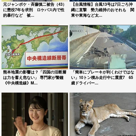
元ジャンポケ・斉藤慎二被告（43）
【台風情報】台風13号は7日ごろ沖
に懲役7年を求刑 ロケバス内で性
縄に直撃 勢力維持のおそれも 関
的暴行など 被...
東や東海など太...
熊本地震の影響は？「四国の活断層
「簡単にブレーキが利くわけではな
は力を蓄え危ない」 専門家が警鐘
い」10トン積み走行中に震度7 65
《中央構造線》M...
歳ドライバー...