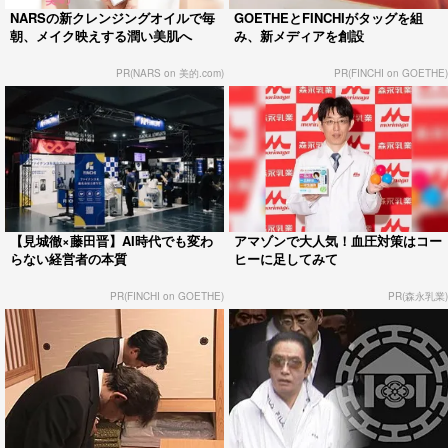
NARSの新クレンジングオイルで毎
GOETHEとFINCHIがタッグを組
朝、メイク映えする潤い美肌へ
み、新メディアを創設
PR(NARS on 美的.com)
PR(FINCHI on GOETHE)
【見城徹×藤田晋】AI時代でも変わ
アマゾンで大人気！血圧対策はコー
らない経営者の本質
ヒーに足してみて
PR(FINCHI on GOETHE)
PR(森永乳業)