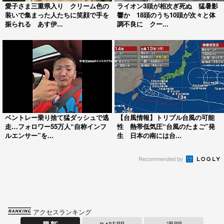
愛子さま三重県入り クリーム色の
ライオン3頭が相次ぎ死ぬ 猛暑影
装いで集まった人たちに笑顔で手を
響か 18頭のうち10頭が次々と体
振られる あす伊...
調不良に クー...
ベントレー乗り捨て猛ダッシュで逃
【台風情報】トリプル台風の可能
走…フォロワー55万人“自称インフ
性 熱帯低気圧“台風のたまご”発
ルエンサー”を...
生 日本の南には台...
Recommended by
アクセスランキング