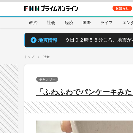
お知らせ
政治
社会
経済
国際
ライフ
エン
地震情報
９日０２時５８分ころ、地震が
トップ
社会
ギャラリー
「ふわふわでパンケーキみた