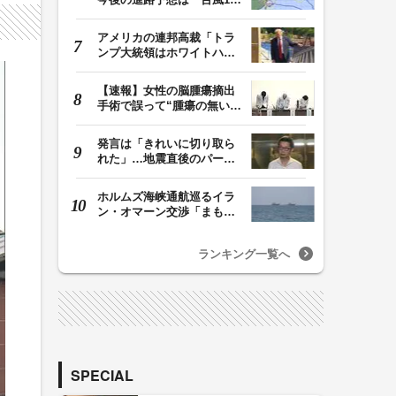
号は11日（火）午…
アメリカの連邦高裁「トラ
ンプ大統領はホワイトハウ
スの所有者ではな…
【速報】女性の脳腫瘍摘出
手術で誤って“腫瘍の無い部
位”を摘出 脳…
発言は「きれいに切り取ら
れた」…地震直後のパーテ
ィー開催「やって…
ホルムズ海峡通航巡るイラ
ン・オマーン交渉「まもな
く合意成立」か …
ランキング一覧へ
SPECIAL