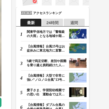
アクセスランキング
最新
24時間
週間
関東甲信地方では「警報級
の大雨」となる地域や期間
が拡大する可能性…
【台風情報】台風15号はお
盆休みに東北地方に直撃す
る恐れ 関東も影…
5歳で両足切断、差別や困難
を乗り越え挑戦続けた人
生 「人生は捨てた…
【台風情報】大型で非常に
強い“ノロノロ台風”13号の
進路は？ 沖縄…
愛子さま、学習院幼稚園で
の思い出 運動会では天皇
皇后両陛下が笑顔…
【台風情報】ダブル台風の
今後の進路予想は 台風15