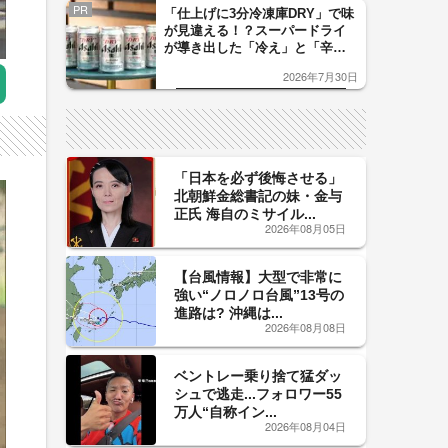
PR
「仕上げに3分冷凍庫DRY」で味
が見違える！？スーパードライ
が導き出した「冷え」と「辛
口」のおいしい関係 青く変化
2026年7月30日
した「辛口カーブ」が飲み頃の
サイン！
「日本を必ず後悔させる」
北朝鮮金総書記の妹・金与
正氏 海自のミサイル...
2026年08月05日
【台風情報】大型で非常に
強い“ノロノロ台風”13号の
進路は? 沖縄は...
2026年08月08日
ベントレー乗り捨て猛ダッ
シュで逃走...フォロワー55
万人“自称イン...
2026年08月04日