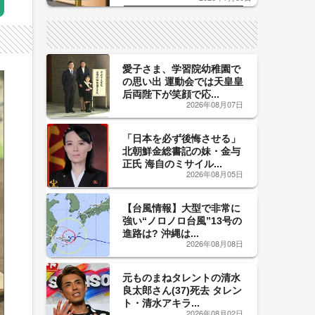
した「辛口カーブ」が飲み頃の
サイン！
愛子さま、学習院幼稚園で
の思い出 運動会では天皇皇
后両陛下が笑顔で応...
2026年08月07日
「日本を必ず後悔させる」
北朝鮮金総書記の妹・金与
正氏 海自のミサイル...
2026年08月05日
【台風情報】大型で非常に
強い“ノロノロ台風”13号の
進路は? 沖縄は...
2026年08月08日
元ものまねタレントの清水
良太郎さん(37)死去 タレン
ト・清水アキラ...
2026年08月02日