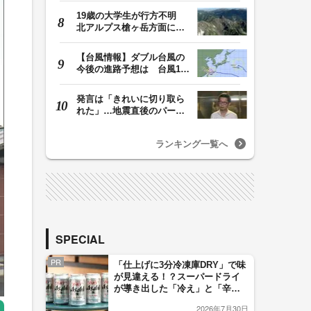
19歳の大学生が行方不明
北アルプス槍ヶ岳方面に登
山、遭難か 友人…
【台風情報】ダブル台風の
今後の進路予想は 台風15
号は11日（火）午…
発言は「きれいに切り取ら
れた」…地震直後のパーテ
ィー開催「やって…
ランキング一覧へ
SPECIAL
PR
「仕上げに3分冷凍庫DRY」で味
が見違える！？スーパードライ
が導き出した「冷え」と「辛
口」のおいしい関係 青く変化
2026年7月30日