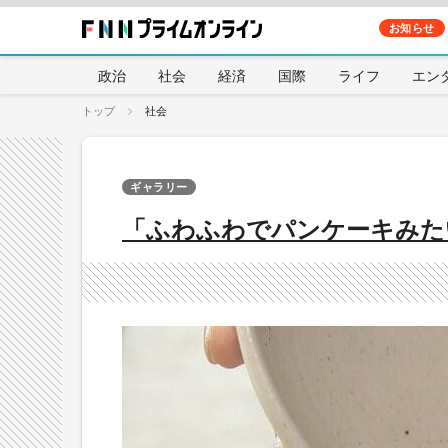
お知らせ
政治
社会
経済
国際
ライフ
エン
トップ
社会
ギャラリー
「ふわふわでパンケーキみた