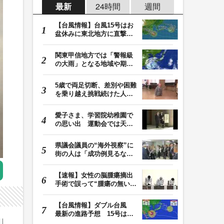
最新
24時間
週間
【台風情報】台風15号はお
盆休みに東北地方に直撃す
る恐れ 関東も影…
関東甲信地方では「警報級
の大雨」となる地域や期間
が拡大する可能性…
5歳で両足切断、差別や困難
を乗り越え挑戦続けた人
生 「人生は捨てた…
愛子さま、学習院幼稚園で
の思い出 運動会では天皇
皇后両陛下が笑顔…
県議会議員の“海外視察”に
街の人は「成功例見るなら
価値ある」「市…
【速報】女性の脳腫瘍摘出
手術で誤って“腫瘍の無い部
位”を摘出 脳…
【台風情報】ダブル台風
最新の進路予想 15号は北
日本・東日本へ …