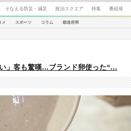
そなえる防災・減災
政治スクエア
特集
番組発
タメ
スポーツ
コラム
都道府県
い」客も驚嘆…ブランド卵使った“…