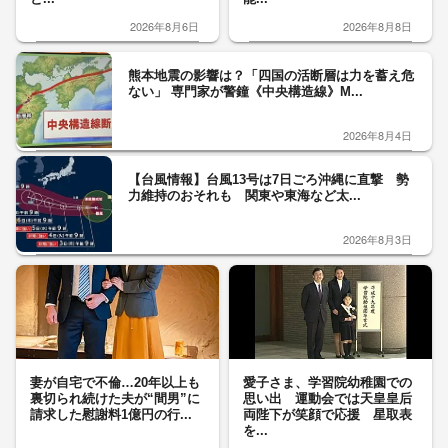
2026年8月6日
2026年8月8日
熊本地震の影響は？「四国の活断層は力を蓄え危
ない」 専門家が警鐘《中央構造線》M...
2026年8月4日
【台風情報】台風13号は7日ごろ沖縄に直撃 勢
力維持のおそれも 関東や東海など太...
2026年8月3日
妻が自宅で不倫…20年以上も
愛子さま、学習院幼稚園での
裏切られ続けた夫が“間男”に
思い出 運動会では天皇皇后
請求した慰謝料1億円の行...
両陛下が笑顔で応援 星取表
を...