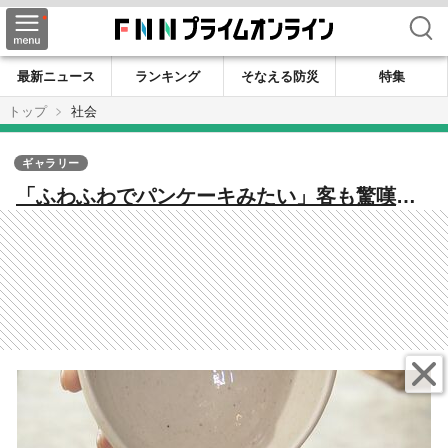
検索
最新ニュース
ランキング
そなえる防災
特集
トップ
社会
ギャラリー
「ふわふわでパンケーキみたい」客も驚嘆…
ブランド卵使った“究極の卵かけご飯” 卵のテ
ーマパークで人気に【愛知発】