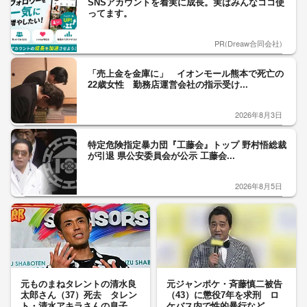
SNSアカウントを着実に成長。実はみんなココ使
ってます。
PR(Dreaw合同会社)
「売上金を金庫に」 イオンモール熊本で死亡の
22歳女性 勤務店運営会社の指示受け...
2026年8月3日
特定危険指定暴力団『工藤会』トップ 野村悟総裁
が引退 県公安委員会が公示 工藤会...
2026年8月5日
元ものまねタレントの清水良
元ジャンポケ・斉藤慎二被告
太郎さん（37）死去 タレン
（43）に懲役7年を求刑 ロ
ト・清水アキラさんの息子
ケバス内で性的暴行など