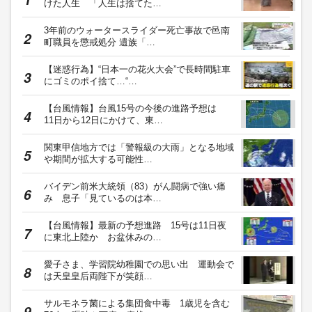
けた人生 「人生は捨てた…
3年前のウォータースライダー死亡事故で邑南
町職員を懲戒処分 遺族「…
【迷惑行為】“日本一の花火大会”で長時間駐車
にゴミのポイ捨て…“…
【台風情報】台風15号の今後の進路予想は
11日から12日にかけて、東…
関東甲信地方では「警報級の大雨」となる地域
や期間が拡大する可能性…
バイデン前米大統領（83）がん闘病で強い痛
み 息子「見ているのは本…
【台風情報】最新の予想進路 15号は11日夜
に東北上陸か お盆休みの…
愛子さま、学習院幼稚園での思い出 運動会で
は天皇皇后両陛下が笑顔…
サルモネラ菌による集団食中毒 1歳児を含む