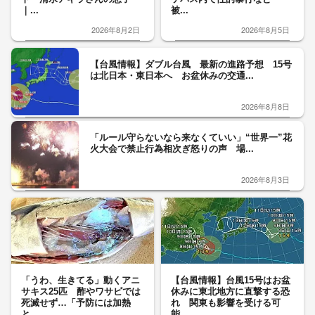
｜...
被...
2026年8月2日
2026年8月5日
【台風情報】ダブル台風 最新の進路予想 15号
は北日本・東日本へ お盆休みの交通...
2026年8月8日
「ルール守らないなら来なくていい」“世界一”花
火大会で禁止行為相次ぎ怒りの声 場...
2026年8月3日
「うわ、生きてる」動くアニ
【台風情報】台風15号はお盆
サキス25匹 酢やワサビでは
休みに東北地方に直撃する恐
死滅せず…「予防には加熱
れ 関東も影響を受ける可
と...
能...