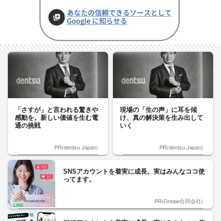
「さすが」と言われる驚きや
現場の「生の声」に耳を傾
感動を。新しい価値を生む電
け、真の解決策を生み出して
通の挑戦
いく
PR(dentsu Japan)
PR(dentsu Japan)
SNSアカウントを着実に成長。実はみんなココ使
ってます。
PR(Dreaw合同会社)