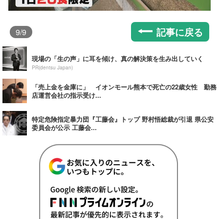
記事に戻る
9
/9
現場の「生の声」に耳を傾け、真の解決策を生み出していく
PR(dentsu Japan)
「売上金を金庫に」 イオンモール熊本で死亡の22歳女性 勤務
店運営会社の指示受け...
特定危険指定暴力団『工藤会』トップ 野村悟総裁が引退 県公安
委員会が公示 工藤会...