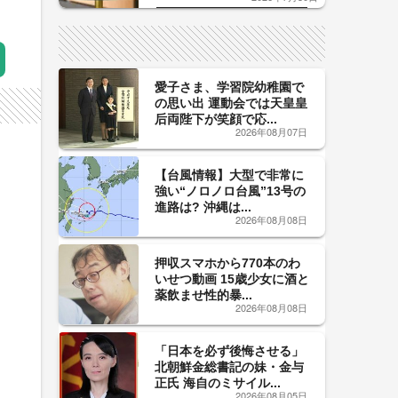
した「辛口カーブ」が飲み頃の
サイン！
愛子さま、学習院幼稚園で
の思い出 運動会では天皇皇
后両陛下が笑顔で応...
2026年08月07日
【台風情報】大型で非常に
強い“ノロノロ台風”13号の
進路は? 沖縄は...
2026年08月08日
押収スマホから770本のわ
いせつ動画 15歳少女に酒と
薬飲ませ性的暴...
2026年08月08日
「日本を必ず後悔させる」
北朝鮮金総書記の妹・金与
正氏 海自のミサイル...
2026年08月05日