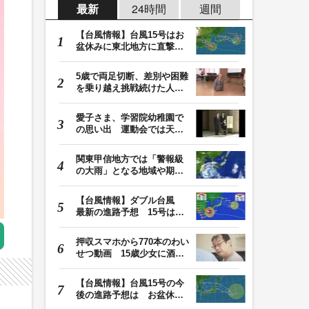
最新
24時間
週間
【台風情報】台風15号はお
盆休みに東北地方に直撃す
る恐れ 関東も影…
5歳で両足切断、差別や困難
を乗り越え挑戦続けた人
生 「人生は捨てた…
愛子さま、学習院幼稚園で
の思い出 運動会では天皇
皇后両陛下が笑顔…
関東甲信地方では「警報級
の大雨」となる地域や期間
が拡大する可能性…
【台風情報】ダブル台風
最新の進路予想 15号は北
日本・東日本へ …
押収スマホから770本のわい
せつ動画 15歳少女に酒と
薬飲ませ性的暴行…
【台風情報】台風15号の今
後の進路予想は お盆休み
に東北地方に直撃…