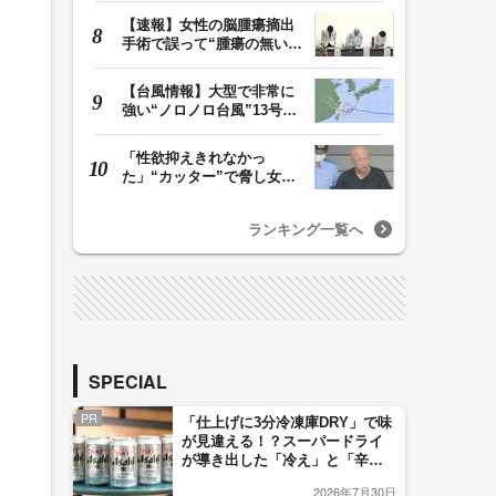
【速報】女性の脳腫瘍摘出
手術で誤って“腫瘍の無い部
位”を摘出 脳…
【台風情報】大型で非常に
強い“ノロノロ台風”13号の
進路は？ 沖縄…
「性欲抑えきれなかっ
た」“カッター”で脅し女子
中学生を性的暴行か…
ランキング一覧へ
SPECIAL
PR
「仕上げに3分冷凍庫DRY」で味
が見違える！？スーパードライ
が導き出した「冷え」と「辛
口」のおいしい関係 青く変化
2026年7月30日