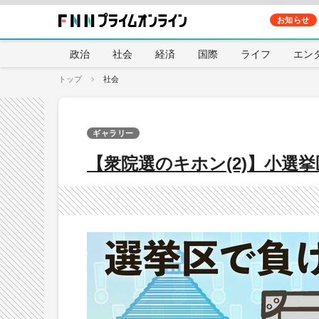
お知らせ
政治
社会
経済
国際
ライフ
エン
トップ
社会
ギャラリー
【衆院選のキホン(2)】小選