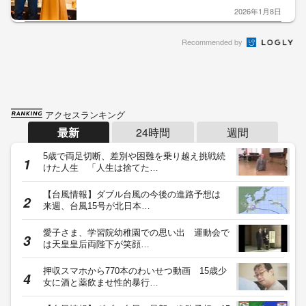
2026年1月8日
Recommended by
アクセスランキング
最新
24時間
週間
5歳で両足切断、差別や困難を乗り越え挑戦続
けた人生 「人生は捨てた…
【台風情報】ダブル台風の今後の進路予想は
来週、台風15号が北日本…
愛子さま、学習院幼稚園での思い出 運動会で
は天皇皇后両陛下が笑顔…
押収スマホから770本のわいせつ動画 15歳少
女に酒と薬飲ませ性的暴行…