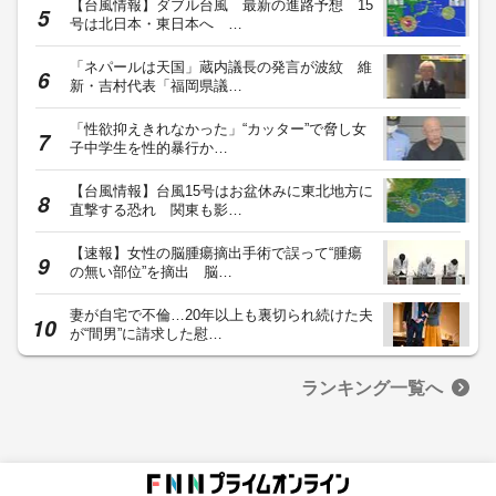
【台風情報】ダブル台風 最新の進路予想 15
号は北日本・東日本へ …
「ネパールは天国」蔵内議長の発言が波紋 維
新・吉村代表「福岡県議…
「性欲抑えきれなかった」“カッター”で脅し女
子中学生を性的暴行か…
【台風情報】台風15号はお盆休みに東北地方に
直撃する恐れ 関東も影…
【速報】女性の脳腫瘍摘出手術で誤って“腫瘍
の無い部位”を摘出 脳…
妻が自宅で不倫…20年以上も裏切られ続けた夫
が“間男”に請求した慰…
ランキング一覧へ