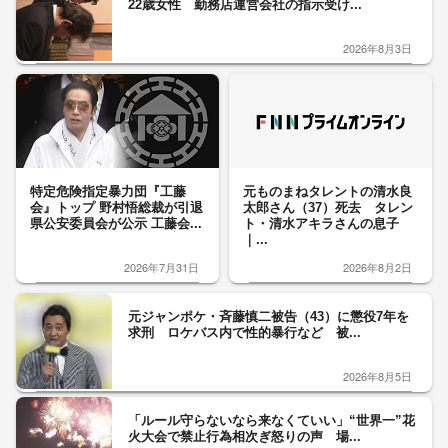
22歳女性 勤務店運営会社の指示受け...
2026年8月3日
特定危険指定暴力団『工藤
元ものまねタレントの清水良
会』トップ 野村悟総裁が引退
太郎さん（37）死去 タレン
県公安委員会が公示 工藤会...
ト・清水アキラさんの息子
｜...
2026年7月31日
2026年8月2日
元ジャンポケ・斉藤慎二被告（43）に懲役7年を
求刑 ロケバス内で性的暴行など 被...
2026年8月5日
「ルール守らないなら来なくていい」“世界一”花
火大会で禁止行為相次ぎ怒りの声 場...