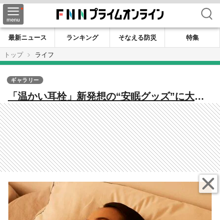
検索
最新ニュース
ランキング
そなえる防災
特集
トップ
ライフ
ギャラリー
「温かい耳栓」新発想の“安眠グッズ”に大反
響…耳を温めると眠くなる理由を小林製薬に
聞いた