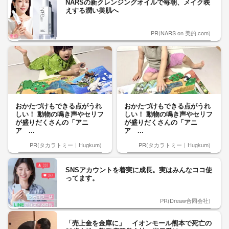
NARSの新クレンジングオイルで毎朝、メイク映
えする潤い美肌へ
PR(NARS on 美的.com)
おかたづけもできる点がうれ
おかたづけもできる点がうれ
しい！ 動物の鳴き声やセリフ
しい！ 動物の鳴き声やセリフ
が盛りだくさんの「アニ
が盛りだくさんの「アニ
ア ...
ア ...
PR(タカラトミー｜Hugkum)
PR(タカラトミー｜Hugkum)
SNSアカウントを着実に成長。実はみんなココ使
ってます。
PR(Dreaw合同会社)
「売上金を金庫に」 イオンモール熊本で死亡の