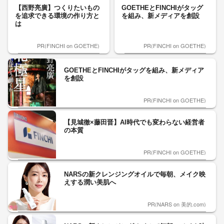
【西野亮廣】つくりたいもの
GOETHEとFINCHIがタッグ
を追求できる環境の作り方と
を組み、新メディアを創設
は
PR(FINCHI on GOETHE)
PR(FINCHI on GOETHE)
GOETHEとFINCHIがタッグを組み、新メディア
を創設
PR(FINCHI on GOETHE)
【見城徹×藤田晋】AI時代でも変わらない経営者
の本質
PR(FINCHI on GOETHE)
NARSの新クレンジングオイルで毎朝、メイク映
えする潤い美肌へ
PR(NARS on 美的.com)