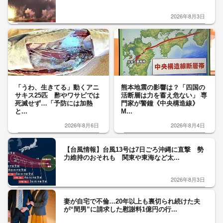
2026年8月3日
「うわ、生きてる」動くアニ
熊本地震の影響は？「四国の
サキス25匹 酢やワサビでは
活断層は力を蓄え危ない」 専
死滅せず…「予防には加熱
門家が警鐘《中央構造線》
と...
M...
2026年8月6日
2026年8月4日
【台風情報】台風13号は7日ごろ沖縄に直撃 勢
力維持のおそれも 関東や東海など太...
2026年8月3日
妻が自宅で不倫…20年以上も裏切られ続けた夫
が“間男”に請求した慰謝料1億円の行...