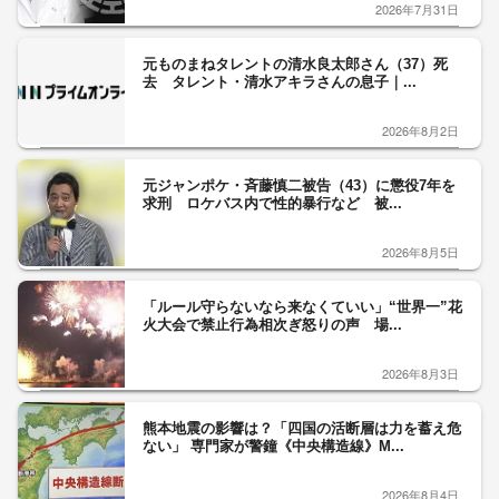
2026年7月31日
元ものまねタレントの清水良太郎さん（37）死
去 タレント・清水アキラさんの息子｜...
2026年8月2日
元ジャンポケ・斉藤慎二被告（43）に懲役7年を
求刑 ロケバス内で性的暴行など 被...
2026年8月5日
「ルール守らないなら来なくていい」“世界一”花
火大会で禁止行為相次ぎ怒りの声 場...
2026年8月3日
熊本地震の影響は？「四国の活断層は力を蓄え危
ない」 専門家が警鐘《中央構造線》M...
2026年8月4日