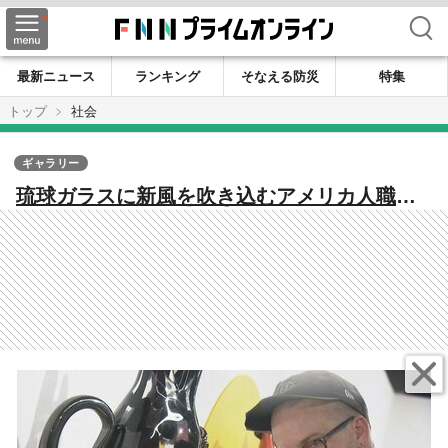
検索
最新ニュース
ランキング
そなえる防災
特集
トップ
社会
ギャラリー
琉球ガラスに新風を吹き込むアメリカ人職人
の挑戦 人と人との交わりが刷新する伝統工
芸