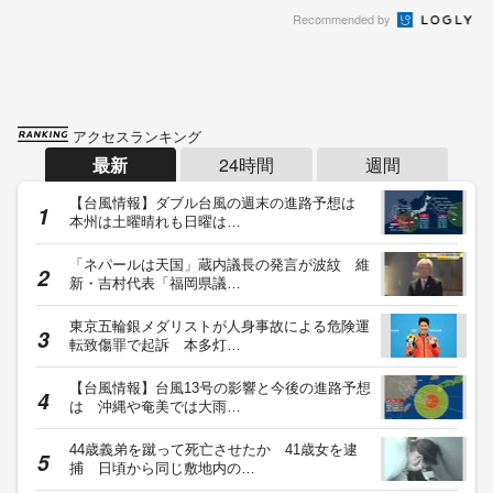
Recommended by
アクセスランキング
最新
24時間
週間
【台風情報】ダブル台風の週末の進路予想は
本州は土曜晴れも日曜は…
「ネパールは天国」蔵内議長の発言が波紋 維
新・吉村代表「福岡県議…
東京五輪銀メダリストが人身事故による危険運
転致傷罪で起訴 本多灯…
【台風情報】台風13号の影響と今後の進路予想
は 沖縄や奄美では大雨…
44歳義弟を蹴って死亡させたか 41歳女を逮
捕 日頃から同じ敷地内の…