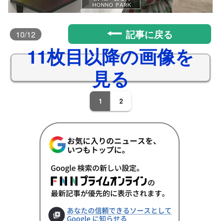
記事に戻る
10
/12
11枚目以降の画像を
見る
1
2