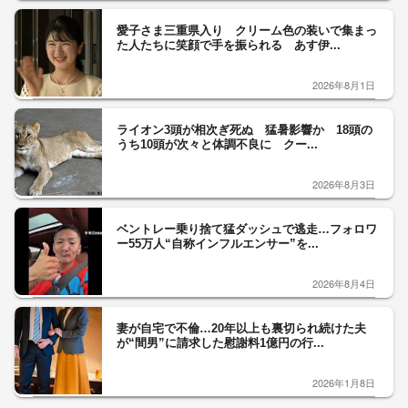
愛子さま三重県入り クリーム色の装いで集まっ
た人たちに笑顔で手を振られる あす伊...
2026年8月1日
ライオン3頭が相次ぎ死ぬ 猛暑影響か 18頭の
うち10頭が次々と体調不良に クー...
2026年8月3日
ベントレー乗り捨て猛ダッシュで逃走…フォロワ
ー55万人“自称インフルエンサー”を...
2026年8月4日
妻が自宅で不倫…20年以上も裏切られ続けた夫
が“間男”に請求した慰謝料1億円の行...
2026年1月8日