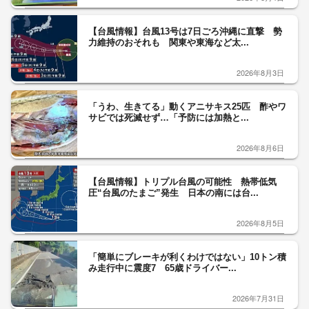
【台風情報】台風13号は7日ごろ沖縄に直撃 勢
力維持のおそれも 関東や東海など太...
2026年8月3日
「うわ、生きてる」動くアニサキス25匹 酢やワ
サビでは死滅せず…「予防には加熱と...
2026年8月6日
【台風情報】トリプル台風の可能性 熱帯低気
圧“台風のたまご”発生 日本の南には台...
2026年8月5日
「簡単にブレーキが利くわけではない」10トン積
み走行中に震度7 65歳ドライバー...
2026年7月31日