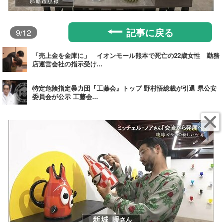
記事に戻る
9
/12
「売上金を金庫に」 イオンモール熊本で死亡の22歳女性 勤務
店運営会社の指示受け...
特定危険指定暴力団『工藤会』トップ 野村悟総裁が引退 県公安
委員会が公示 工藤会...