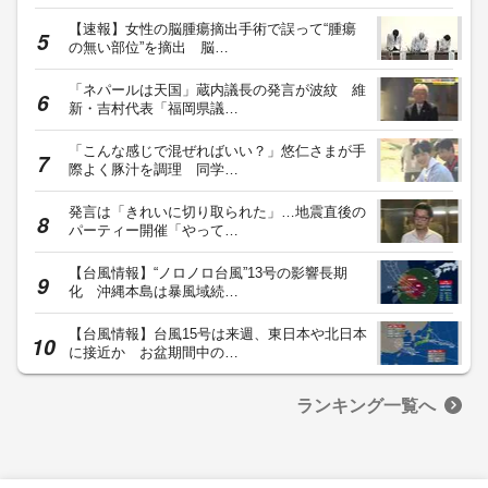
【速報】女性の脳腫瘍摘出手術で誤って“腫瘍
の無い部位”を摘出 脳…
「ネパールは天国」蔵内議長の発言が波紋 維
新・吉村代表「福岡県議…
「こんな感じで混ぜればいい？」悠仁さまが手
際よく豚汁を調理 同学…
発言は「きれいに切り取られた」…地震直後の
パーティー開催「やって…
【台風情報】“ノロノロ台風”13号の影響長期
化 沖縄本島は暴風域続…
【台風情報】台風15号は来週、東日本や北日本
に接近か お盆期間中の…
ランキング一覧へ