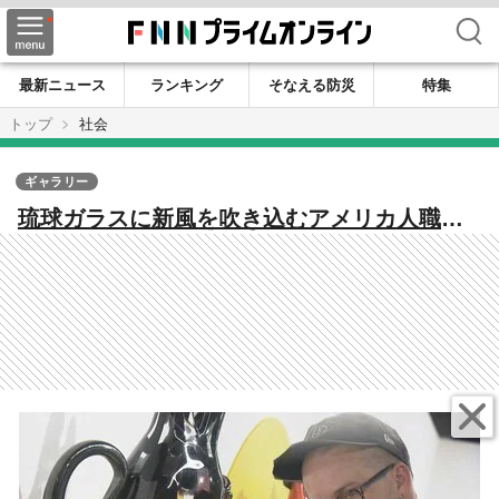
検索
最新ニュース
ランキング
そなえる防災
特集
トップ
社会
ギャラリー
琉球ガラスに新風を吹き込むアメリカ人職人
の挑戦 人と人との交わりが刷新する伝統工
芸