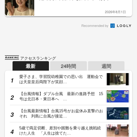
2026年8月1日
Recommended by
アクセスランキング
最新
24時間
週間
愛子さま、学習院幼稚園での思い出 運動会で
は天皇皇后両陛下が笑顔…
【台風情報】ダブル台風 最新の進路予想 15
号は北日本・東日本へ …
【台風最新情報】台風15号がお盆休み直撃のお
それ 列島に台風が接近…
5歳で両足切断、差別や困難を乗り越え挑戦続
けた人生 「人生は捨てた…