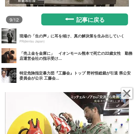
記事に戻る
9
/12
現場の「生の声」に耳を傾け、真の解決策を生み出していく
PR(dentsu Japan)
「売上金を金庫に」 イオンモール熊本で死亡の22歳女性 勤務
店運営会社の指示受け...
特定危険指定暴力団『工藤会』トップ 野村悟総裁が引退 県公安
委員会が公示 工藤会...