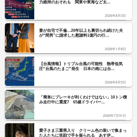
力維持のおそれも 関東や東海など太...
2026年8月3日
妻が自宅で不倫…20年以上も裏切られ続けた夫
が“間男”に請求した慰謝料1億円の行...
2026年1月8日
【台風情報】トリプル台風の可能性 熱帯低気
圧“台風のたまご”発生 日本の南には台...
2026年8月5日
「簡単にブレーキが利くわけではない」10トン積
み走行中に震度7 65歳ドライバー...
2026年7月31日
愛子さま三重県入り クリーム色の装いで集まっ
た人たちに笑顔で手を振られる あす伊...