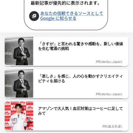
「さすが」と言われる驚きや感動を。新しい価値
を生む電通の挑戦
PR(dentsu Japan)
「楽しさ」を感じ、人の心を動かすクリエイティ
ビティを届ける
PR(dentsu Japan)
アマゾンで大人気！血圧対策はコーヒーに足して
みて
PR(森永乳業)