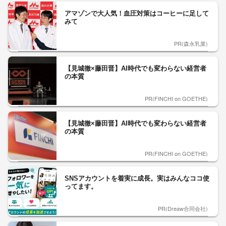
アマゾンで大人気！血圧対策はコーヒーに足して
みて
PR(森永乳業)
【見城徹×藤田晋】AI時代でも変わらない経営者
の本質
PR(FINCHI on GOETHE)
【見城徹×藤田晋】AI時代でも変わらない経営者
の本質
PR(FINCHI on GOETHE)
SNSアカウントを着実に成長。実はみんなココ使
ってます。
PR(Dreaw合同会社)