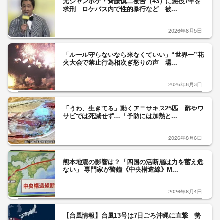
元ジャンポケ・斉藤慎二被告（43）に懲役7年を
求刑 ロケバス内で性的暴行など 被...
2026年8月5日
「ルール守らないなら来なくていい」“世界一”花
火大会で禁止行為相次ぎ怒りの声 場...
2026年8月3日
「うわ、生きてる」動くアニサキス25匹 酢やワ
サビでは死滅せず…「予防には加熱と...
2026年8月6日
熊本地震の影響は？「四国の活断層は力を蓄え危
ない」 専門家が警鐘《中央構造線》M...
2026年8月4日
【台風情報】台風13号は7日ごろ沖縄に直撃 勢