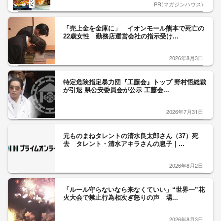
PR(マガジンハウス)
「売上金を金庫に」 イオンモール熊本で死亡の
22歳女性 勤務店運営会社の指示受け...
2026年8月3日
特定危険指定暴力団『工藤会』トップ 野村悟総裁
が引退 県公安委員会が公示 工藤会...
2026年7月31日
元ものまねタレントの清水良太郎さん（37）死
去 タレント・清水アキラさんの息子｜...
2026年8月2日
「ルール守らないなら来なくていい」“世界一”花
火大会で禁止行為相次ぎ怒りの声 場...
2026年8月3日