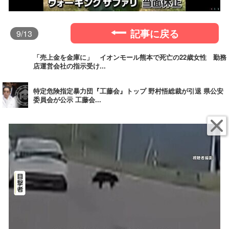
記事に戻る
9
/13
「売上金を金庫に」 イオンモール熊本で死亡の22歳女性 勤務
店運営会社の指示受け...
特定危険指定暴力団『工藤会』トップ 野村悟総裁が引退 県公安
委員会が公示 工藤会...