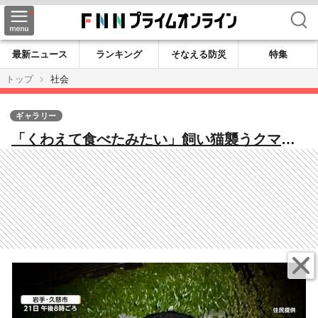
検索
最新ニュース
ランキング
そなえる防災
特集
トップ
社会
ギャラリー
「くわえて食べたみたい」飼い猫襲うクマ
屋根の上に6時間半居座り サファリパーク周
辺に出没 クマよけスプレー不足の懸念も