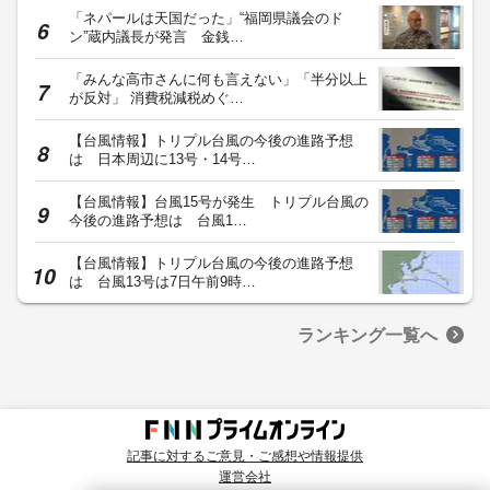
「ネパールは天国だった」“福岡県議会のド
ン”蔵内議長が発言 金銭…
「みんな高市さんに何も言えない」「半分以上
が反対」 消費税減税めぐ…
【台風情報】トリプル台風の今後の進路予想
は 日本周辺に13号・14号…
【台風情報】台風15号が発生 トリプル台風の
今後の進路予想は 台風1…
【台風情報】トリプル台風の今後の進路予想
は 台風13号は7日午前9時…
ランキング一覧へ
記事に対するご意見・ご感想や情報提供
運営会社