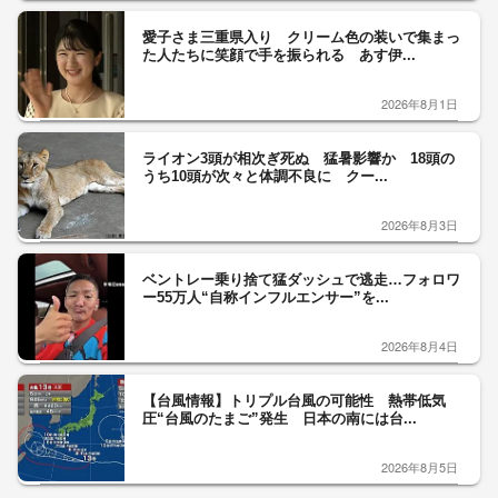
愛子さま三重県入り クリーム色の装いで集まっ
た人たちに笑顔で手を振られる あす伊...
2026年8月1日
ライオン3頭が相次ぎ死ぬ 猛暑影響か 18頭の
うち10頭が次々と体調不良に クー...
2026年8月3日
ベントレー乗り捨て猛ダッシュで逃走…フォロワ
ー55万人“自称インフルエンサー”を...
2026年8月4日
【台風情報】トリプル台風の可能性 熱帯低気
圧“台風のたまご”発生 日本の南には台...
2026年8月5日