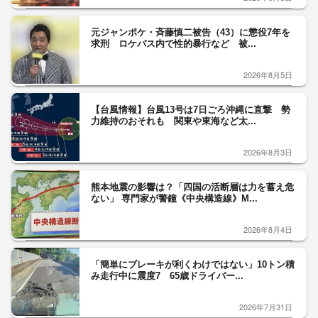
元ジャンポケ・斉藤慎二被告（43）に懲役7年を
求刑 ロケバス内で性的暴行など 被...
2026年8月5日
【台風情報】台風13号は7日ごろ沖縄に直撃 勢
力維持のおそれも 関東や東海など太...
2026年8月3日
熊本地震の影響は？「四国の活断層は力を蓄え危
ない」 専門家が警鐘《中央構造線》M...
2026年8月4日
「簡単にブレーキが利くわけではない」10トン積
み走行中に震度7 65歳ドライバー...
2026年7月31日