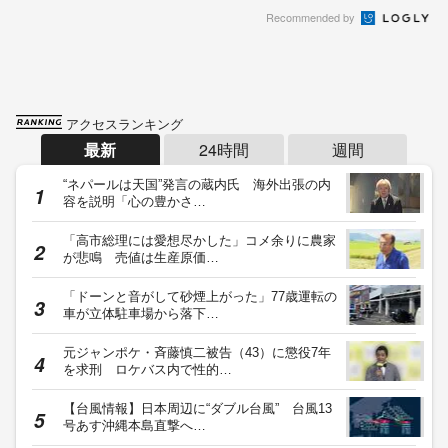
Recommended by
アクセスランキング
最新
24時間
週間
“ネパールは天国”発言の蔵内氏 海外出張の内
容を説明「心の豊かさ…
「高市総理には愛想尽かした」コメ余りに農家
が悲鳴 売値は生産原価…
「ドーンと音がして砂煙上がった」77歳運転の
車が立体駐車場から落下…
元ジャンポケ・斉藤慎二被告（43）に懲役7年
を求刑 ロケバス内で性的…
【台風情報】日本周辺に“ダブル台風” 台風13
号あす沖縄本島直撃へ…