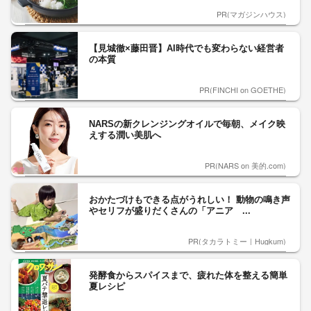
PR(マガジンハウス)
【見城徹×藤田晋】AI時代でも変わらない経営者
の本質
PR(FINCHI on GOETHE)
NARSの新クレンジングオイルで毎朝、メイク映
えする潤い美肌へ
PR(NARS on 美的.com)
おかたづけもできる点がうれしい！ 動物の鳴き声
やセリフが盛りだくさんの「アニア ...
PR(タカラトミー｜Hugkum)
発酵食からスパイスまで、疲れた体を整える簡単
夏レシピ