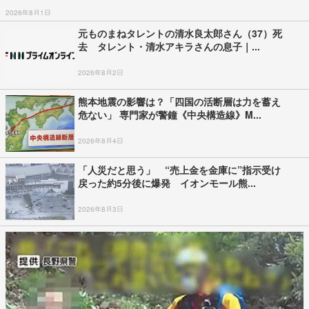
2026年8月1日
元ものまねタレントの清水良太郎さん（37）死
去 タレント・清水アキラさんの息子｜...
2026年8月2日
熊本地震の影響は？「四国の活断層は力を蓄え
危ない」 専門家が警鐘《中央構造線》M...
2026年8月4日
「人災だと思う」 “売上金を金庫に”指示受け
戻った約5分後に爆発 イオンモール熊...
2026年8月3日