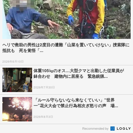
ヘリで救助の男性は2度目の遭難「山菜を置いていけない」捜索隊に
抵抗も 死を覚悟「...
2026年6月10日
体重105㎏のオス…大型クマと出勤した従業員が
鉢合わせ 建物内に居座る 緊急銃猟...
2026年7月30日
「ルール守らないなら来なくていい」“世界
一”花火大会で禁止行為相次ぎ怒りの声 場...
2026年8月3日
Recommended by