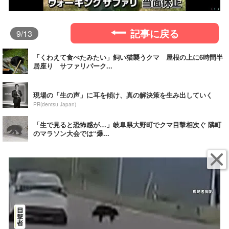
記事に戻る
9
/13
「くわえて食べたみたい」飼い猫襲うクマ 屋根の上に6時間半
居座り サファリパーク...
現場の「生の声」に耳を傾け、真の解決策を生み出していく
PR(dentsu Japan)
「生で見ると恐怖感が…」岐阜県大野町でクマ目撃相次ぐ 隣町
のマラソン大会では“爆...