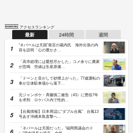
アクセスランキング
最新
24時間
週間
“ネパールは天国”発言の蔵内氏 海外出張の内
容を説明「心の豊かさ…
「高市総理には愛想尽かした」コメ余りに農家
が悲鳴 売値は生産原価…
「ドーンと音がして砂煙上がった」77歳運転の
車が立体駐車場から落下…
元ジャンポケ・斉藤慎二被告（43）に懲役7年
を求刑 ロケバス内で性的…
【台風情報】日本周辺に“ダブル台風” 台風13
号あす沖縄本島直撃へ…
「ネパールは天国だった」“福岡県議会のド