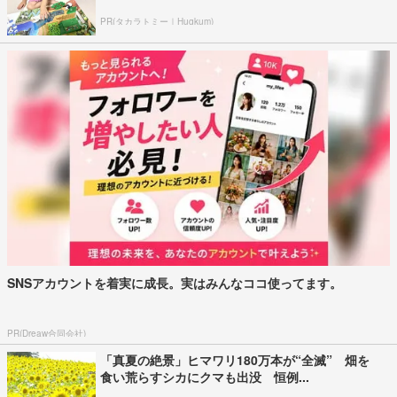
PR(タカラトミー｜Hugkum)
SNSアカウントを着実に成長。実はみんなココ使ってます。
PR(Dreaw合同会社)
「真夏の絶景」ヒマワリ180万本が“全滅” 畑を
食い荒らすシカにクマも出没 恒例...