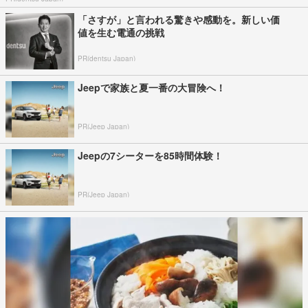
「さすが」と言われる驚きや感動を。新しい価
値を生む電通の挑戦
PR(dentsu Japan)
Jeepで家族と夏一番の大冒険へ！
PR(Jeep Japan)
Jeepの7シーターを85時間体験！
PR(Jeep Japan)