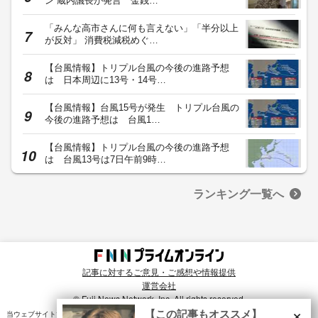
ン”蔵内議長が発言 金銭…
「みんな高市さんに何も言えない」「半分以上
が反対」 消費税減税めぐ…
【台風情報】トリプル台風の今後の進路予想
は 日本周辺に13号・14号…
【台風情報】台風15号が発生 トリプル台風の
今後の進路予想は 台風1…
【台風情報】トリプル台風の今後の進路予想
は 台風13号は7日午前9時…
ランキング一覧へ
記事に対するご意見・ご感想や情報提供
運営会社
© Fuji News Network, Inc. All rights reserved.
×
【この記事もオススメ】
当ウェブサイトでは、ユーザのニーズ・興味・関⼼に合致したコンテンツや広告配信を提供する