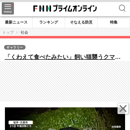
検索
最新ニュース
ランキング
そなえる防災
特集
トップ
社会
ギャラリー
「くわえて食べたみたい」飼い猫襲うクマ
屋根の上に6時間半居座り サファリパーク周
辺に出没 クマよけスプレー不足の懸念も