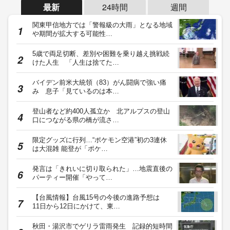
最新
24時間
週間
関東甲信地方では「警報級の大雨」となる地域
や期間が拡大する可能性…
5歳で両足切断、差別や困難を乗り越え挑戦続
けた人生 「人生は捨てた…
バイデン前米大統領（83）がん闘病で強い痛
み 息子「見ているのは本…
登山者など約400人孤立か 北アルプスの登山
口につながる県の橋が流さ…
限定グッズに行列…“ポケモン空港”初の3連休
は大混雑 能登が「ポケ…
発言は「きれいに切り取られた」…地震直後の
パーティー開催「やって…
【台風情報】台風15号の今後の進路予想は
11日から12日にかけて、東…
秋田・湯沢市でゲリラ雷雨発生 記録的短時間