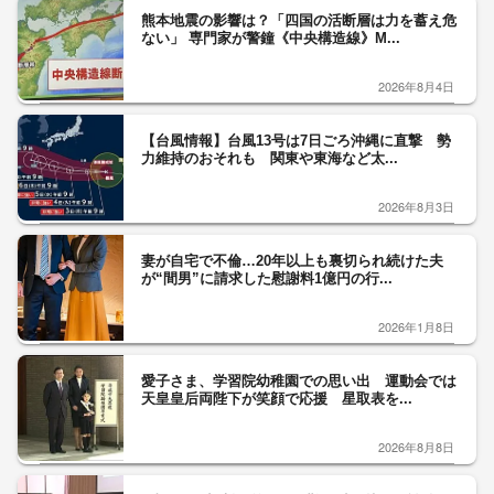
熊本地震の影響は？「四国の活断層は力を蓄え危
ない」 専門家が警鐘《中央構造線》M...
2026年8月4日
【台風情報】台風13号は7日ごろ沖縄に直撃 勢
力維持のおそれも 関東や東海など太...
2026年8月3日
妻が自宅で不倫…20年以上も裏切られ続けた夫
が“間男”に請求した慰謝料1億円の行...
2026年1月8日
愛子さま、学習院幼稚園での思い出 運動会では
天皇皇后両陛下が笑顔で応援 星取表を...
2026年8月8日