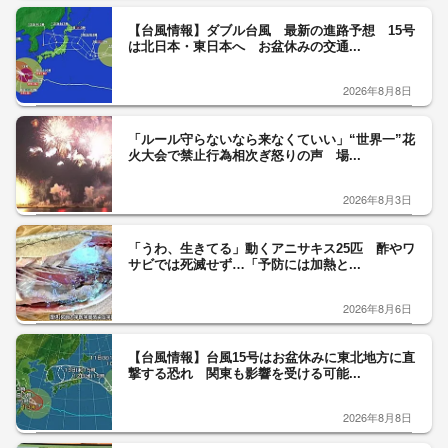
【台風情報】ダブル台風 最新の進路予想 15号
は北日本・東日本へ お盆休みの交通...
2026年8月8日
「ルール守らないなら来なくていい」“世界一”花
火大会で禁止行為相次ぎ怒りの声 場...
2026年8月3日
「うわ、生きてる」動くアニサキス25匹 酢やワ
サビでは死滅せず…「予防には加熱と...
2026年8月6日
【台風情報】台風15号はお盆休みに東北地方に直
撃する恐れ 関東も影響を受ける可能...
2026年8月8日