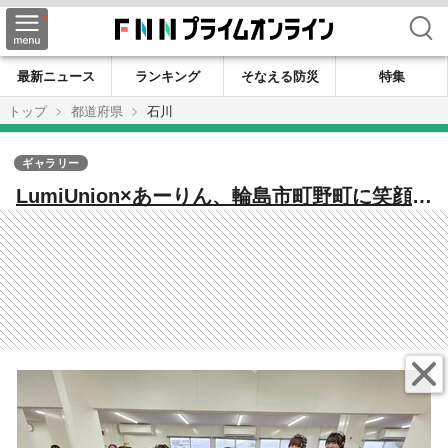
検索
最新ニュース
ランキング
そなえる防災
特集
トップ
都道府県
石川
ギャラリー
LumiUnion×あーりん、輪島市町野町に笑顔と
活気を。「歌って踊って、パフォーマンスを
見て笑顔になっていただくことがアイドルと
して一番できること」