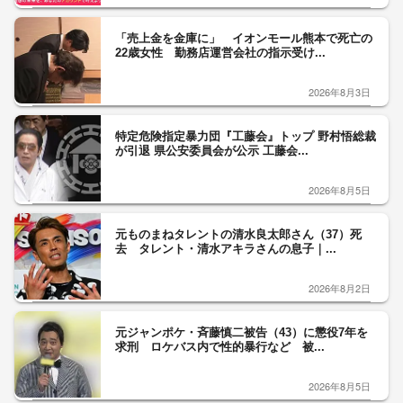
「売上金を金庫に」 イオンモール熊本で死亡の
22歳女性 勤務店運営会社の指示受け...
2026年8月3日
特定危険指定暴力団『工藤会』トップ 野村悟総裁
が引退 県公安委員会が公示 工藤会...
2026年8月5日
元ものまねタレントの清水良太郎さん（37）死
去 タレント・清水アキラさんの息子｜...
2026年8月2日
元ジャンポケ・斉藤慎二被告（43）に懲役7年を
求刑 ロケバス内で性的暴行など 被...
2026年8月5日