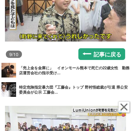
記事に戻る
9
/10
「売上金を金庫に」 イオンモール熊本で死亡の22歳女性 勤務
店運営会社の指示受け...
特定危険指定暴力団『工藤会』トップ 野村悟総裁が引退 県公安
委員会が公示 工藤会...