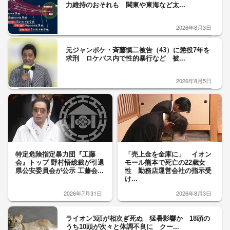
力維持のおそれも 関東や東海など太...
2026年8月3日
元ジャンポケ・斉藤慎二被告（43）に懲役7年を
求刑 ロケバス内で性的暴行など 被...
2026年8月5日
特定危険指定暴力団『工藤
「売上金を金庫に」 イオン
会』トップ 野村悟総裁が引退
モール熊本で死亡の22歳女
県公安委員会が公示 工藤会...
性 勤務店運営会社の指示受
け...
2026年7月31日
2026年8月3日
ライオン3頭が相次ぎ死ぬ 猛暑影響か 18頭の
うち10頭が次々と体調不良に クー...