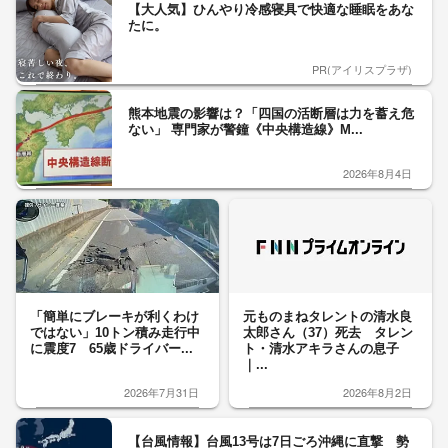
【大人気】ひんやり冷感寝具で快適な睡眠をあな
たに。
PR(アイリスプラザ)
熊本地震の影響は？「四国の活断層は力を蓄え危
ない」 専門家が警鐘《中央構造線》M...
2026年8月4日
「簡単にブレーキが利くわけ
元ものまねタレントの清水良
ではない」10トン積み走行中
太郎さん（37）死去 タレン
に震度7 65歳ドライバー...
ト・清水アキラさんの息子
｜...
2026年7月31日
2026年8月2日
【台風情報】台風13号は7日ごろ沖縄に直撃 勢