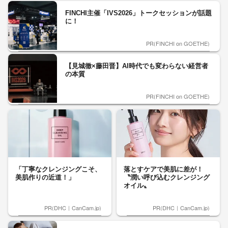
FINCHI主催「IVS2026」トークセッションが話題
に！
PR(FINCHI on GOETHE)
【見城徹×藤田晋】AI時代でも変わらない経営者
の本質
PR(FINCHI on GOETHE)
「丁寧なクレンジングこそ、
落とすケアで美肌に差が！
美肌作りの近道！」
〝潤い呼び込むクレンジング
オイル〟
PR(DHC｜CanCam.jp)
PR(DHC｜CanCam.jp)