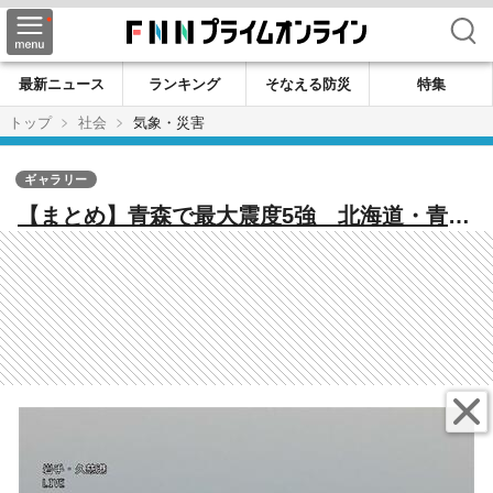
検索
最新ニュース
ランキング
そなえる防災
特集
トップ
社会
気象・災害
ギャラリー
【まとめ】青森で最大震度5強 北海道・青
森・岩手に津波警報 津波情報、政府の動
き、交通への影響、原子力【午後5時45分現
在】