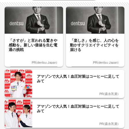
「さすが」と言われる驚きや
「楽しさ」を感じ、人の心を
感動を。新しい価値を生む電
動かすクリエイティビティを
通の挑戦
届ける
PR(dentsu Japan)
PR(dentsu Japan)
アマゾンで大人気！血圧対策はコーヒーに足して
みて
PR(森永乳業)
アマゾンで大人気！血圧対策はコーヒーに足して
みて
PR(森永乳業)