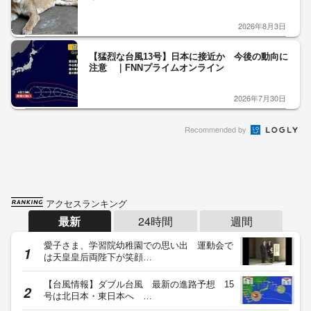
2026年8月3日
【猛烈な台風13号】日本に接近か 今後の動向に
注意 ｜FNNプライムオンライン
2026年7月30日
Recommended by
アクセスランキング
最新
24時間
週間
愛子さま、学習院幼稚園での思い出 運動会で
は天皇皇后両陛下が笑顔…
【台風情報】ダブル台風 最新の進路予想 15
号は北日本・東日本へ …