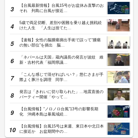
【台風最新情報】台風15号がお盆休み直撃のお
それ 列島に台風が接近…
5歳で両足切断、差別や困難を乗り越え挑戦続
けた人生 「人生は捨てた…
【速報】女性の脳腫瘍摘出手術で誤って“腫瘍
の無い部位”を摘出 脳…
「ネパールは天国」蔵内議長の発言が波紋 維
新・吉村代表「福岡県議…
「こんな感じで混ぜればいい？」悠仁さまが手
際よく豚汁を調理 同学…
発言は「きれいに切り取られた」…地震直後の
パーティー開催「やって…
【台風情報】“ノロノロ台風”13号の影響長期
化 沖縄本島は暴風域続…
【台風情報】台風15号は来週、東日本や北日本
に接近か お盆期間中の…