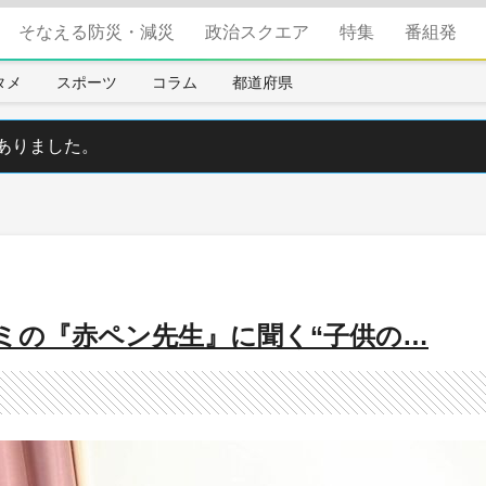
そなえる防災・減災
政治スクエア
特集
番組発
タメ
スポーツ
コラム
都道府県
ありました。
ミの『赤ペン先生』に聞く“子供の…