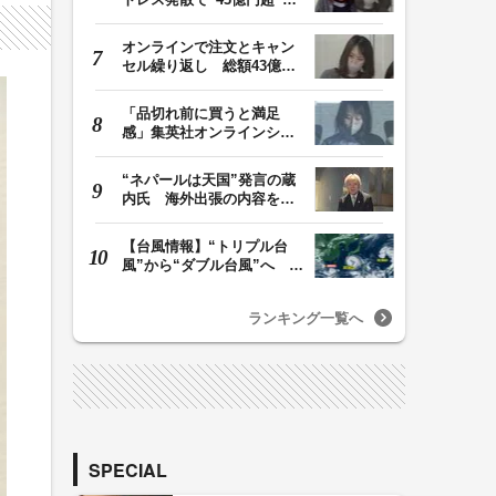
ジャンプグッズ…
オンラインで注文とキャン
セル繰り返し 総額43億円
か「品切れ前に購…
「品切れ前に買うと満足
感」集英社オンラインショ
ップで“43億円分”…
“ネパールは天国”発言の蔵
内氏 海外出張の内容を説
明「心の豊かさ…
【台風情報】“トリプル台
風”から“ダブル台風”へ 13
号、15号とも…
ランキング一覧へ
SPECIAL