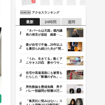
アクセスランキング
最新
24時間
週間
「ネパールは天国」蔵内議
長の発言が波紋 維新・吉
村代表「福岡県議…
妻が自宅で不倫…20年以上
も裏切られ続けた夫が“間
男”に請求した慰…
「うわ、生きてる」動くア
ニサキス25匹 酢やワサビ
では死滅せず…「…
住宅や高速道路にも被害も
たらした「断層のずれ」
地表に現れた日奈…
男性教諭を懲戒免職 男子
バレー部顧問が部費14万円
余を私的流用…旅…
「集英社に恨みはない」ス
トレス発散で“43億円超”の