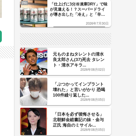
PR
「仕上げに3分冷凍庫DRY」で味
が見違える！？スーパードライ
が導き出した「冷え」と「辛
口」のおいしい関係 青く変化
2026年7月30日
した「辛口カーブ」が飲み頃の
サイン！
元ものまねタレントの清水
良太郎さん(37)死去 タレン
ト・清水アキラ...
2026年08月02日
「ぶつかってインプラント
壊れた」と言いがかり 恐喝
100件繰り返した...
2026年08月05日
「日本を必ず後悔させる」
北朝鮮金総書記の妹・金与
正氏 海自のミサイル...
2026年08月05日