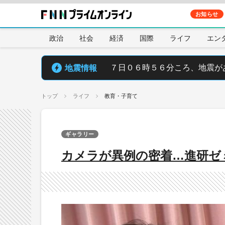
お知らせ
政治
社会
経済
国際
ライフ
エン
地震情報
７日０６時５６分ころ、地震が
トップ
ライフ
教育・子育て
ギャラリー
カメラが異例の密着…進研ゼ