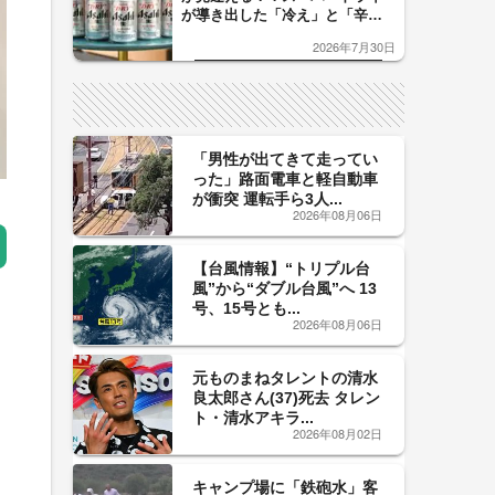
が導き出した「冷え」と「辛
口」のおいしい関係 青く変化
2026年7月30日
した「辛口カーブ」が飲み頃の
サイン！
「男性が出てきて走ってい
った」路面電車と軽自動車
が衝突 運転手ら3人...
2026年08月06日
【台風情報】“トリプル台
風”から“ダブル台風”へ 13
号、15号とも...
2026年08月06日
元ものまねタレントの清水
良太郎さん(37)死去 タレン
ト・清水アキラ...
2026年08月02日
キャンプ場に「鉄砲水」客