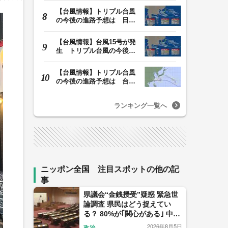
【台風情報】トリプル台風
の今後の進路予想は 日本
周辺に13号・14号…
【台風情報】台風15号が発
生 トリプル台風の今後の
進路予想は 台風1…
【台風情報】トリプル台風
の今後の進路予想は 台風
13号は7日午前9時…
ランキング一覧へ
ニッポン全国 注目スポットの他の記
事
県議会“金銭授受”疑惑 緊急世
論調査 県民はどう捉えてい
る？ 80%が｢関心がある｣ 中尾
元県議の会見 信用したのは僅
2026年8月5日
政治