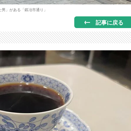
士男」がある「鍛冶市通り」
記事に戻る