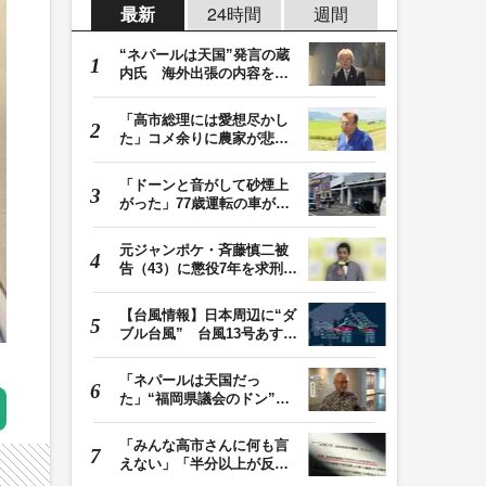
最新
24時間
週間
“ネパールは天国”発言の蔵
内氏 海外出張の内容を説
明「心の豊かさ…
「高市総理には愛想尽かし
た」コメ余りに農家が悲
鳴 売値は生産原価…
「ドーンと音がして砂煙上
がった」77歳運転の車が立
体駐車場から落下…
元ジャンポケ・斉藤慎二被
告（43）に懲役7年を求刑
ロケバス内で性的…
【台風情報】日本周辺に“ダ
ブル台風” 台風13号あす沖
縄本島直撃へ…
「ネパールは天国だっ
た」“福岡県議会のドン”蔵
内議長が発言 金銭…
「みんな高市さんに何も言
えない」「半分以上が反
対」 消費税減税めぐ…