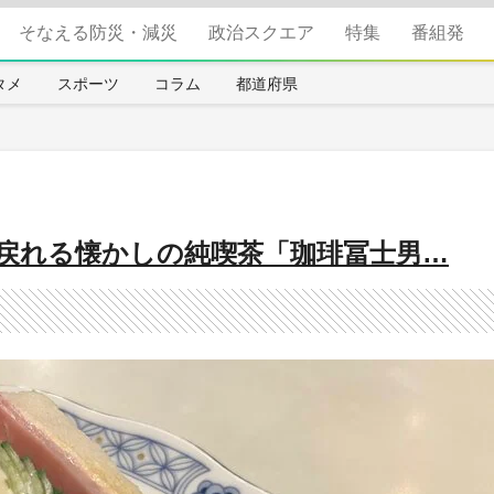
そなえる防災・減災
政治スクエア
特集
番組発
タメ
スポーツ
コラム
都道府県
戻れる懐かしの純喫茶「珈琲冨士男…