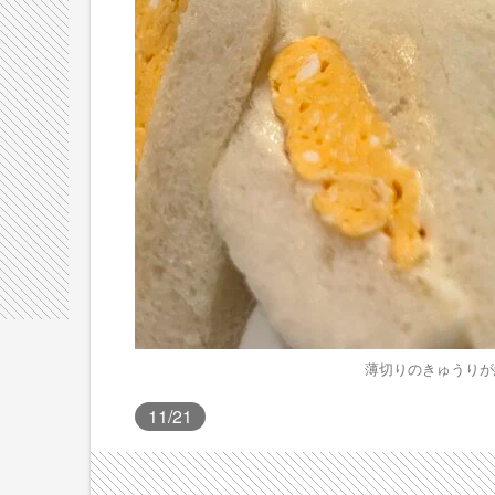
薄切りのきゅうりが
11
/21