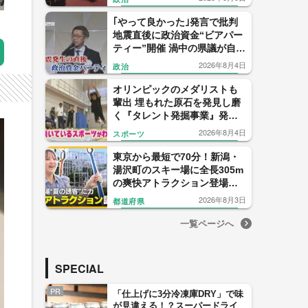
か1% 【福岡発】
｢やって良かった｣発言で批判
地震直後に政治資金“ビアパー
ティー”開催 渦中の県議が自民
党県議団トップを辞任表明
2026年8月4日
政治
【福岡発】
オリンピックのメダリストも
輩出 埋もれた原石を発見し磨
く『タレント発掘事業』発足
から22年 1000人に1人の“狭き
2026年8月4日
スポーツ
門” 【福岡発】
東京から最短で70分！新潟・
湯沢町のスキー場に全長305m
の爽快アトラクション登場！
ビル5階の高さから急降
2026年8月3日
都道府県
下！？“夏の観光”盛り上げる
切り札に
一覧ページへ
SPECIAL
PR
「仕上げに3分冷凍庫DRY」で味
が見違える！？スーパードライ