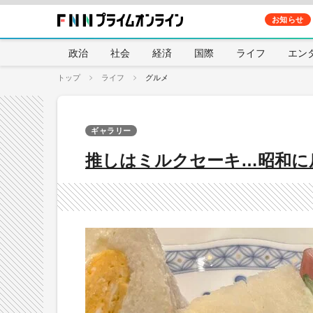
お知らせ
政治
社会
経済
国際
ライフ
エン
トップ
ライフ
グルメ
ギャラリー
推しはミルクセーキ…昭和に