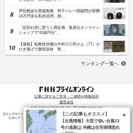
男性教諭を懲戒免職 男子バレー部顧問が部費
14万円余を私的流用…旅…
「品切れ前に買うと満足感」集英社オンライン
ショップで“43億円分”…
【速報】歌舞伎俳優の中村小三郎さん（77）が
ひき逃げで書類送検 警…
ランキング一覧へ
記事に対するご意見・ご感想や情報提供
運営会社
© Fuji News Network, Inc. All rights reserved.
×
【この記事もオススメ】
当ウェブサイトでは、ユーザのニーズ・興味・関⼼に合致したコンテンツや広告配信を提供する
ためにクッキーを使⽤しています。詳細は、
プライバシーポリシー
をご確認ください。
【台風情報】大型で強い台風13
号の進路は 沖縄は住宅倒壊恐れ