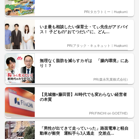
PR(タカラトミー｜Hugkum)
いま最も相談したい保育士・てぃ先生がアドバイ
ス！ 子どもの“おてつだい”に、どん...
PR(アタック・キュキュット｜Hugkum)
無理なく脂肪を減らすカギは 「腸内環境」にあ
り！？
PR(森永乳業株式会社)
【見城徹×藤田晋】AI時代でも変わらない経営者
の本質
PR(FINCHI on GOETHE)
「男性が出てきて走っていった」路面電車と軽自
動車が衝突 運転手ら3人逃走 交差点...