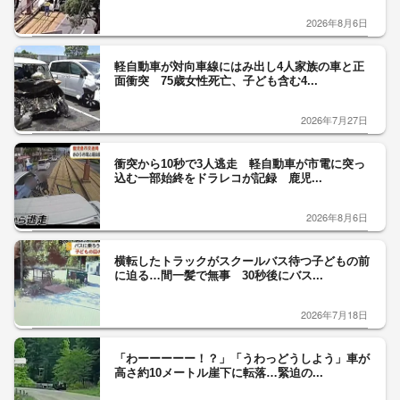
2026年8月6日
軽自動車が対向車線にはみ出し4人家族の車と正
面衝突 75歳女性死亡、子ども含む4...
2026年7月27日
衝突から10秒で3人逃走 軽自動車が市電に突っ
込む一部始終をドラレコが記録 鹿児...
2026年8月6日
横転したトラックがスクールバス待つ子どもの前
に迫る…間一髪で無事 30秒後にバス...
2026年7月18日
「わーーーーー！？」「うわっどうしよう」車が
高さ約10メートル崖下に転落…緊迫の...