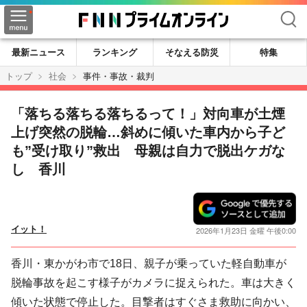
検索
最新ニュース
ランキング
そなえる防災
特集
トップ
社会
事件・事故・裁判
「落ちる落ちる落ちるって！」対向車が土煙
上げ突然の脱輪…斜めに傾いた車内から子ど
も”受け取り”救出 母親は自力で脱出ケガな
し 香川
イット！
2026年1月23日 金曜 午後0:00
香川・東かがわ市で18日、親子が乗っていた軽自動車が
脱輪事故を起こす様子がカメラに捉えられた。車は大きく
傾いた状態で停止した。目撃者はすぐさま救助に向かい、