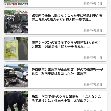
2025年9月15日
踏切内で脱輪し動けなくなった車に特急列車が衝
突…母親が1歳の子ども抱え間一髪で避...
2026年6月29日
観光シーズンの称名滝でクマが観光客2人を次々
と襲撃 86歳男性「顔と手を噛まれ」...
2026年5月14日
軽自動車と乗用車が正面衝突 軽の75歳運転手が
死亡 対向車線はみ出したか 乗用車...
2026年7月27日
黒部川河口で4件のクマ目撃情報 「こんなとこ
ろで遭うとは」住民ら不安、太閤山ラン...