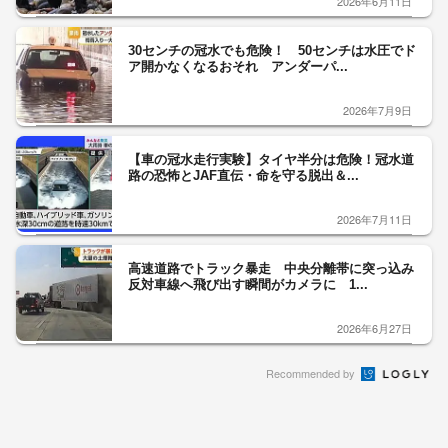
2026年6月11日
30センチの冠水でも危険！ 50センチは水圧でド
ア開かなくなるおそれ アンダーパ...
2026年7月9日
【車の冠水走行実験】タイヤ半分は危険！冠水道
路の恐怖とJAF直伝・命を守る脱出＆...
2026年7月11日
高速道路でトラック暴走 中央分離帯に突っ込み
反対車線へ飛び出す瞬間がカメラに 1...
2026年6月27日
Recommended by