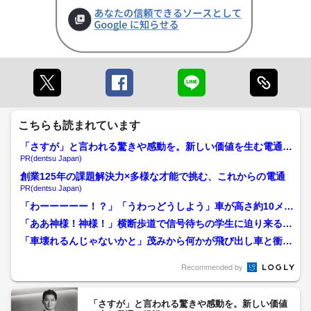
こちらも読まれています
「さすが」と言われる驚きや感動を。新しい価値を生む電通の
挑戦
PR(dentsu Japan)
創業125年の課題解決力×多様な才能で挑む、これからの電通
PR(dentsu Japan)
「わーーーーー！？」「うわっどうしよう」車が高さ約10メー
トル崖下に転落…緊迫の...
「ああ神様！神様！」横断歩道で信号待ちの学生に迫り来る暴
走車…学校の壁に真っすぐ...
「車壊れるんじゃないかと」茂みから何かが飛び出し車と衝
突…後で“イノシシ親子”を...
Recommended by
「さすが」と言われる驚きや感動を。新しい価値