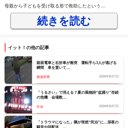
母親から子どもを受け取る形で救助したという…
続きを読む
イット！の他の記事
路面電車と右折車が衝突 運転手ら3人が逃げる
瞬間 車を置いて…
2026年8月7日
都道府県
「うるさい」で消える？夏の風物詩“盆踊り”存続
の危機 会場数…
2026年8月7日
社会
「トラウマになった」隣が突然“民泊”に…深夜の
騒音や誤配送、…