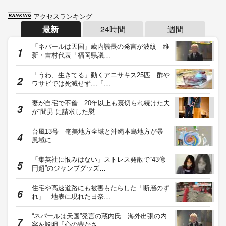
アクセスランキング
最新
24時間
週間
「ネパールは天国」蔵内議長の発言が波紋 維
新・吉村代表「福岡県議…
「うわ、生きてる」動くアニサキス25匹 酢や
ワサビでは死滅せず…「…
妻が自宅で不倫…20年以上も裏切られ続けた夫
が“間男”に請求した慰…
台風13号 奄美地方全域と沖縄本島地方が暴
風域に
「集英社に恨みはない」ストレス発散で“43億
円超”のジャンプグッズ…
住宅や高速道路にも被害もたらした「断層のず
れ」 地表に現れた日奈…
“ネパールは天国”発言の蔵内氏 海外出張の内
容を説明「心の豊かさ…