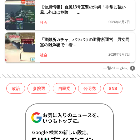
【台風情報】台風13号直撃の沖縄「非常に強い
風…外出は危険」 …
2026年8月7日
社会
「避難所ガチャ」バラバラの避難所運営 男女同
室の雑魚寝で「着…
2026年8月7日
社会
一覧ページへ
政治
参院選
自民党
公明党
SNS