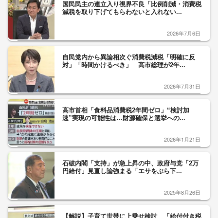
国民民主の連立入り視界不良「比例削減・消費税
減税を取り下げてもらわないと入れない...
2026年7月6日
自民党内から異論相次ぐ消費税減税「明確に反
対」「時間かけるべき」 高市総理が2年...
2026年7月31日
高市首相「食料品消費税2年間ゼロ」“検討加
速”実現の可能性は…財源確保と選挙への...
2026年1月21日
石破内閣「支持」が急上昇の中、政府与党「2万
円給付」見直し論強まる「エサをぶら下...
2025年8月26日
【解説】子育て世帯に上乗せ検討 「給付付き税