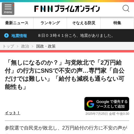
検索
最新ニュース
ランキング
そなえる防災
特集
地震情報
８日０３時４１分ころ、地震がありました。
トップ
政治
国政・政策
「無しになるのか？」与党敗北で「2万円給
付」の行方にSNSで不安の声…専門家「自公
だけでは難しい」「給付も減税も通らない可
能性も」
イット！
2025年7月25日 金曜 午後0:30
参院選で自民党が敗北し、2万円給付の行方に不安の声が