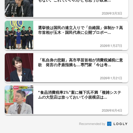
もない。これでいいのかとも思うが政策...
2026年3月3日
選挙後は国民の連立入りで「自維国」体制か？高
市首相が玉木・国民代表に公開プロポー...
2026年1月27日
「私自身の悲願」高市早苗首相が消費税減税に意
欲 発言の矛盾指摘も…専門家「今は考...
2026年1月21日
“食品消費税率1%”案に橋下氏不満「複雑システ
ムの大型店は放っておいて小規模店は...
2026年6月4日
Recommended by