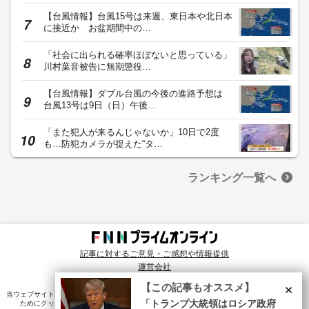
【台風情報】台風15号は来週、東日本や北日本
に接近か お盆期間中の…
「社会に出られる確率ほぼないと思っている」
川村葉音被告に無期懲役…
【台風情報】ダブル台風の今後の進路予想は
台風13号は9日（日）午後…
「また犯人が来るんじゃないか」10日で2度
も…防犯カメラが捉えた“タ…
ランキング一覧へ
記事に対するご意見・ご感想や情報提供
運営会社
© Fuji News Network, Inc. All rights reserved.
×
【この記事もオススメ】
当ウェブサイトでは、ユーザのニーズ・興味・関⼼に合致したコンテンツや広告配信を提供する
「トランプ大統領はロシア政府
ためにクッキーを使⽤しています。詳細は、
プライバシーポリシー
をご確認ください。