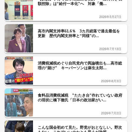
額控除」は“給付一本化”へ 対象「働...
2026年5月27日
高市内閣支持率61.6％ 3カ月続落で過去最低を
更新 歴代内閣支持率と“同様”の...
2026年7月13日
消費税減税めぐり自民党内で異論噴出も…高市総
理の“賭け” キーパーソンは麻生太郎...
2026年8月3日
食料品消費税減税 ”たたき台”作れていない政府
の現状に橋下徹氏「日本の政治家がい...
2026年7月2日
こんな国会初めて見た。野党がおとなしい。野次