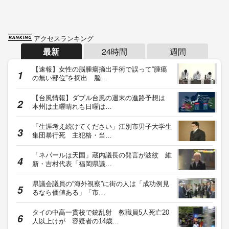
アクセスランキング
最新
24時間
週間
【速報】女性の脳腫瘍摘出手術で誤って“腫瘍
の無い部位”を摘出 脳…
【台風情報】ダブル台風の週末の進路予想は
本州は土曜晴れも日曜は…
「生涯考え続けてください」江別市男子大学生
集団暴行死 主犯格・当…
「ネパールは天国」蔵内議長の発言が波紋 維
新・吉村代表「福岡県議…
県議会議員の“海外視察”に街の人は「成功例見
るなら価値ある」「市…
タイの中高一貫校で銃乱射 教職員5人死亡20
人以上けが 容疑者の14歳…