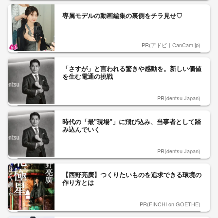
専属モデルの動画編集の裏側をチラ見せ♡
PR(アドビ｜CanCam.jp)
「さすが」と言われる驚きや感動を。新しい価値
を生む電通の挑戦
PR(dentsu Japan)
時代の「最"現場"」に飛び込み、当事者として踏
み込んでいく
PR(dentsu Japan)
【西野亮廣】つくりたいものを追求できる環境の
作り方とは
PR(FINCHI on GOETHE)