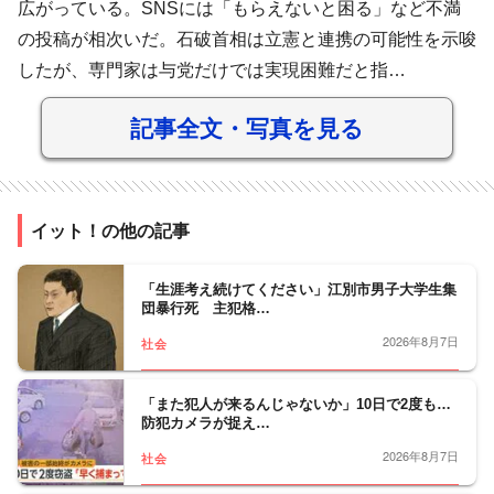
広がっている。SNSには「もらえないと困る」など不満
の投稿が相次いだ。石破首相は立憲と連携の可能性を示唆
したが、専門家は与党だけでは実現困難だと指…
記事全文・写真を見る
イット！の他の記事
「生涯考え続けてください」江別市男子大学生集
団暴行死 主犯格…
2026年8月7日
社会
「また犯人が来るんじゃないか」10日で2度も…
防犯カメラが捉え…
2026年8月7日
社会