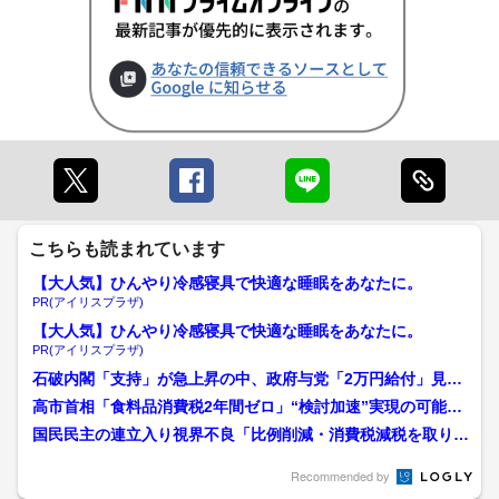
こちらも読まれています
【大人気】ひんやり冷感寝具で快適な睡眠をあなたに。
PR(アイリスプラザ)
【大人気】ひんやり冷感寝具で快適な睡眠をあなたに。
PR(アイリスプラザ)
石破内閣「支持」が急上昇の中、政府与党「2万円給付」見直
し論強まる「エサをぶら下...
高市首相「食料品消費税2年間ゼロ」“検討加速”実現の可能性
は…財源確保と選挙への...
国民民主の連立入り視界不良「比例削減・消費税減税を取り下
げてもらわないと入れない...
Recommended by