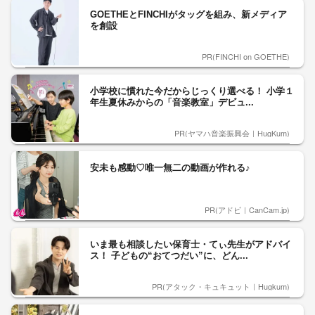
GOETHEとFINCHIがタッグを組み、新メディア
を創設
PR(FINCHI on GOETHE)
小学校に慣れた今だからじっくり選べる！ 小学１
年生夏休みからの「音楽教室」デビュ...
PR(ヤマハ音楽振興会｜HugKum)
安未も感動♡唯一無二の動画が作れる♪
PR(アドビ｜CanCam.jp)
いま最も相談したい保育士・てぃ先生がアドバイ
ス！ 子どもの“おてつだい”に、どん...
PR(アタック・キュキュット｜Hugkum)