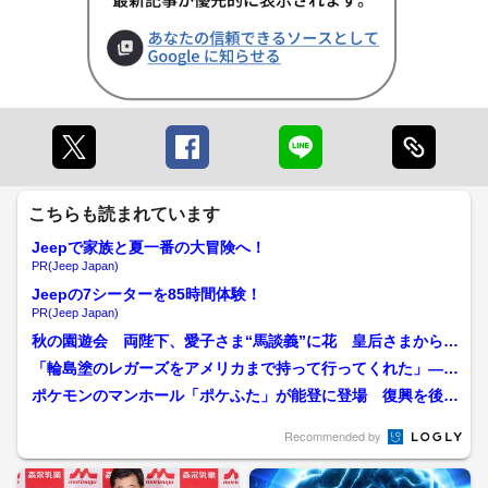
こちらも読まれています
Jeepで家族と夏一番の大冒険へ！
PR(Jeep Japan)
Jeepの7シーターを85時間体験！
PR(Jeep Japan)
秋の園遊会 両陛下、愛子さま“馬談義”に花 皇后さまから武
豊さん騎乗馬の名前が次...
「輪島塗のレガーズをアメリカまで持って行ってくれた」—格
上オランダと引き分け、貴...
ポケモンのマンホール「ポケふた」が能登に登場 復興を後押
しする6つのデザイン
Recommended by