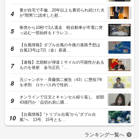
妻が自宅で不倫…20年以上も裏切られ続けた夫
が“間男”に請求した慰…
衝突から10秒で3人逃走 軽自動車が市電に突
っ込む一部始終をドラレコ…
【台風情報】ダブル台風の今後の進路予想は
台風13号は7日（金）昼過…
【速報】北朝鮮が弾道ミサイルの可能性がある
ものを発射 金与正氏「…
元ジャンポケ・斉藤慎二被告（43）に懲役7年
を求刑 ロケバス内で性的…
オンラインで注文とキャンセル繰り返し 総額
43億円か「品切れ前に購…
【台風情報】“トリプル台風”から“ダブル台
風”へ 13号、15号とも…
ランキング一覧へ