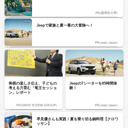
PR(國學院大學)
Jeepで家族と夏一番の大冒険へ！
PR(Jeep Japan)
将棋の楽しさ伝え、子どもの
Jeepの7シーターを85時間体
考える力育む「竜王セッショ
験！
ン」レポート
PR(SAPIX YOZEMI GROUP)
PR(Jeep Japan)
早見優さんも実践！夏を乗り切る鍋料理【クロワ
ッサン】