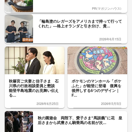
PR(マガジンハウス)
「輪島塗のレガーズをアメリカまで持って行って
くれた」—格上オランダと引き分け、貴...
2026年6月15日
秋篠宮ご夫妻と佳子さま 石
ポケモンのマンホール「ポケ
川県の行政相談委員と懇談
ふた」が能登に登場 復興を
能登半島地震のお見舞い伝え
後押しする6つのデザイン｜
る...
F...
2026年6月25日
2026年5月5日
秋の園遊会 両陛下、愛子さま“馬談義”に花 皇
后さまから武豊さん騎乗馬の名前が次...