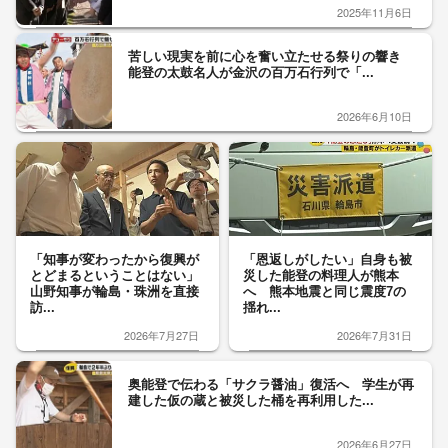
2025年11月6日
苦しい現実を前に心を奮い立たせる祭りの響き
能登の太鼓名人が金沢の百万石行列で「...
2026年6月10日
「知事が変わったから復興が
「恩返しがしたい」自身も被
とどまるということはない」
災した能登の料理人が熊本
山野知事が輪島・珠洲を直接
へ 熊本地震と同じ震度7の
訪...
揺れ...
2026年7月27日
2026年7月31日
奥能登で伝わる「サクラ醤油」復活へ 学生が再
建した仮の蔵と被災した桶を再利用した...
2026年6月27日