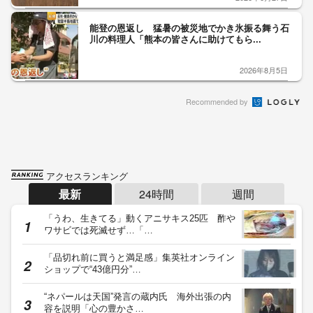
能登の恩返し 猛暑の被災地でかき氷振る舞う石
川の料理人「熊本の皆さんに助けてもら...
2026年8月5日
Recommended by
アクセスランキング
最新
24時間
週間
「うわ、生きてる」動くアニサキス25匹 酢や
ワサビでは死滅せず…「…
「品切れ前に買うと満足感」集英社オンライン
ショップで“43億円分”…
“ネパールは天国”発言の蔵内氏 海外出張の内
容を説明「心の豊かさ…