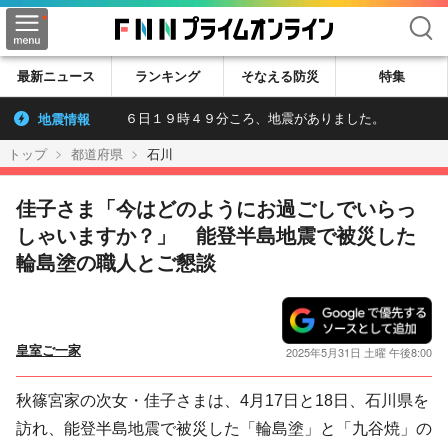
検索
最新ニュース
ランキング
そなえる防災
特集
地震情報
６日１９時４９分ころ、地震がありました。
トップ
都道府県
石川
佳子さま「今はどのようにお過ごしでいらっ
しゃいますか？」 能登半島地震で被災した
輪島塗の職人とご懇談
皇室ご一家
2025年5月31日 土曜 午後8:00
秋篠宮家の次女・佳子さまは、4月17日と18日、石川県を
訪れ、能登半島地震で被災した「輪島塗」と「九谷焼」の