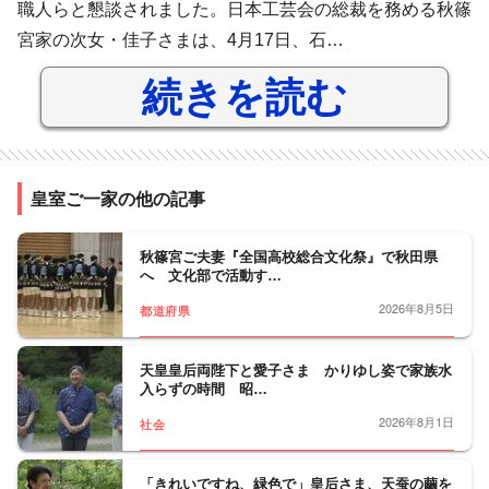
職人らと懇談されました。日本工芸会の総裁を務める秋篠
宮家の次女・佳子さまは、4月17日、石…
続きを読む
皇室ご一家の他の記事
秋篠宮ご夫妻『全国高校総合文化祭』で秋田県
へ 文化部で活動す…
2026年8月5日
都道府県
天皇皇后両陛下と愛子さま かりゆし姿で家族水
入らずの時間 昭…
2026年8月1日
社会
「きれいですね、緑色で」皇后さま、天蚕の繭を