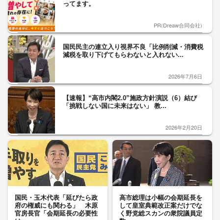
ってます。
PR(Dreaw合同会社)
国民民主の連立入り視界不良「比例削減・消費税
減税を取り下げてもらわないと入れない...
2026年7月6日
【速報】“高市内閣2.0”施政方針演説（6）結び
「挑戦しない国に未来はない」 教...
2026年2月20日
国民・玉木代表「延びたら政
高市総理は小幅の会期延長を
府の権威にも関わる」 木原
して皇室典範改正案だけでな
官房長官「会期延長の必要性
く野党総スカンの衆院議員定