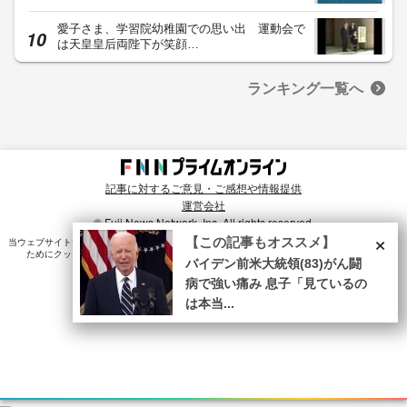
愛子さま、学習院幼稚園での思い出 運動会で
は天皇皇后両陛下が笑顔…
ランキング一覧へ
記事に対するご意見・ご感想や情報提供
運営会社
© Fuji News Network, Inc. All rights reserved.
×
【この記事もオススメ】
当ウェブサイトでは、ユーザのニーズ・興味・関⼼に合致したコンテンツや広告配信を提供する
ためにクッキーを使⽤しています。詳細は、
プライバシーポリシー
をご確認ください。
バイデン前米大統領(83)がん闘
病で強い痛み 息子「見ているの
は本当...