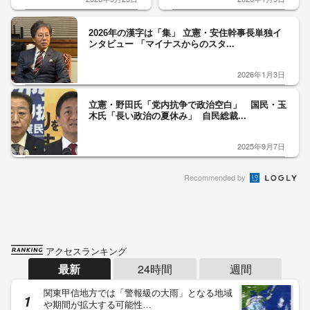
2026年の漢字は「集」 立憲・安住幹事長単独イ
ンタビュー 「マイナスからのスタ...
2026年1月3日
立憲・野田氏「党内抗争で政治空白」 国民・玉
木氏「長い政治の夏休み」 自民総裁...
2025年9月7日
Recommended by
アクセスランキング
最新
24時間
週間
関東甲信地方では「警報級の大雨」となる地域
や期間が拡大する可能性…