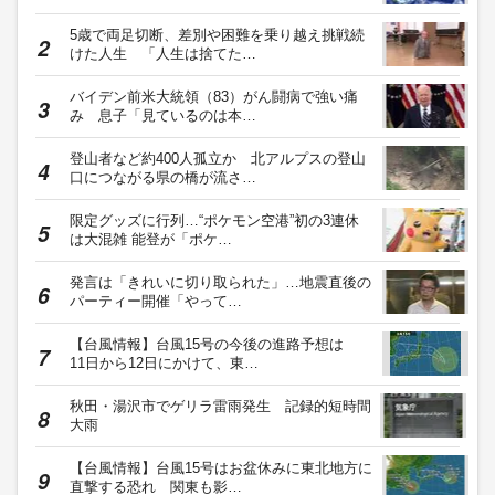
5歳で両足切断、差別や困難を乗り越え挑戦続
けた人生 「人生は捨てた…
バイデン前米大統領（83）がん闘病で強い痛
み 息子「見ているのは本…
登山者など約400人孤立か 北アルプスの登山
口につながる県の橋が流さ…
限定グッズに行列…“ポケモン空港”初の3連休
は大混雑 能登が「ポケ…
発言は「きれいに切り取られた」…地震直後の
パーティー開催「やって…
【台風情報】台風15号の今後の進路予想は
11日から12日にかけて、東…
秋田・湯沢市でゲリラ雷雨発生 記録的短時間
大雨
【台風情報】台風15号はお盆休みに東北地方に
直撃する恐れ 関東も影…