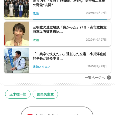
高市内閣「支持」7割超の“意外な”支持層…立憲
の野党“共闘”…
2025年10月27日
政治
公明党の連立離脱「良かった」77％・高市政権支
持率は石破政権比…
2025年10月27日
政治
「一兵卒で支えたい」退任した立憲・小川淳也前
幹事長が語る本音…
2025年9月23日
政治スクエア
一覧ページへ
玉木雄一郎
国民民主党