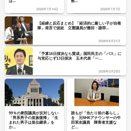
は...
数...
2026年7月14日
2026年7月7日
【経緯と反応まとめ】「経済的に厳しい子が自衛
隊」発言で波紋 立憲議員が撤回・謝罪...
2026年6月21日
「予算16日採決なら賛成」国民民主の「パス」に
与党応じず13日採決 玉木代表「一...
2026年3月23日
99％の衆院議員が反対しない
誰もが「当たり前の暮らし」
「男系男子の皇族復帰」「生
を 元NHKアナウンサーの牛
まれた男子は皇位継承」を
田茉友議員 障害者支援な
か...
ど...