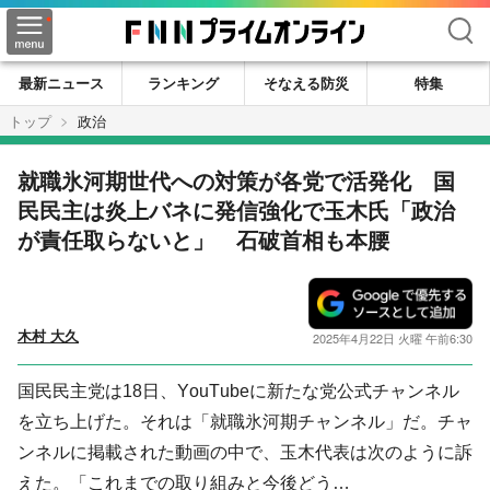
検索
最新ニュース
ランキング
そなえる防災
特集
トップ
政治
就職氷河期世代への対策が各党で活発化 国
民民主は炎上バネに発信強化で玉木氏「政治
が責任取らないと」 石破首相も本腰
木村 大久
2025年4月22日 火曜 午前6:30
国民民主党は18日、YouTubeに新たな党公式チャンネル
を立ち上げた。それは「就職氷河期チャンネル」だ。チャ
ンネルに掲載された動画の中で、玉木代表は次のように訴
えた。「これまでの取り組みと今後どう…