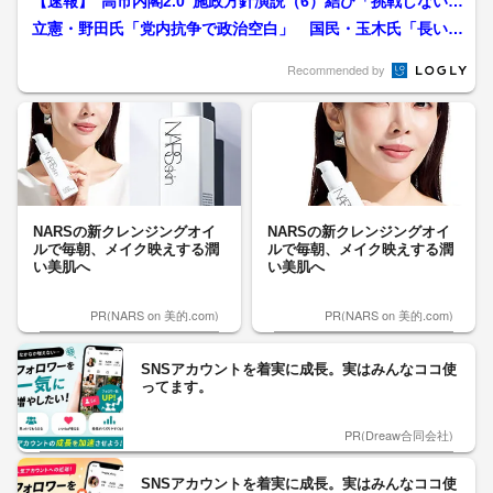
【速報】“高市内閣2.0”施政方針演説（6）結び「挑戦しない国
に未来はない」 教...
立憲・野田氏「党内抗争で政治空白」 国民・玉木氏「長い政
治の夏休み」 自民総裁...
Recommended by
NARSの新クレンジングオイ
NARSの新クレンジングオイ
ルで毎朝、メイク映えする潤
ルで毎朝、メイク映えする潤
い美肌へ
い美肌へ
PR(NARS on 美的.com)
PR(NARS on 美的.com)
SNSアカウントを着実に成長。実はみんなココ使
ってます。
PR(Dreaw合同会社)
SNSアカウントを着実に成長。実はみんなココ使