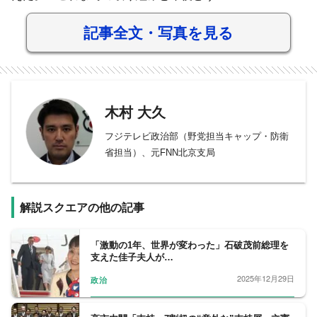
記事全文・写真を見る
木村 大久
フジテレビ政治部（野党担当キャップ・防衛
省担当）、元FNN北京支局
解説スクエアの他の記事
「激動の1年、世界が変わった」石破茂前総理を
支えた佳子夫人が…
2025年12月29日
政治