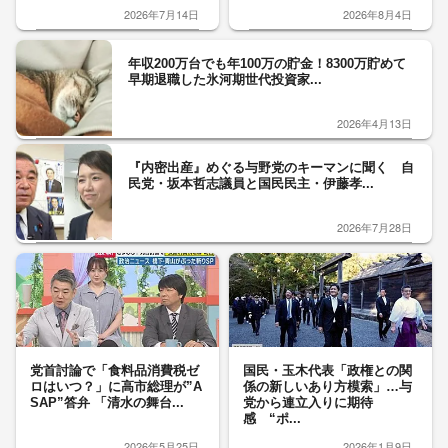
2026年7月14日
2026年8月4日
年収200万台でも年100万の貯金！8300万貯めて
早期退職した氷河期世代投資家...
2026年4月13日
『内密出産』めぐる与野党のキーマンに聞く 自
民党・坂本哲志議員と国民民主・伊藤孝...
2026年7月28日
党首討論で「食料品消費税ゼ
国民・玉木代表「政権との関
ロはいつ？」に高市総理が”A
係の新しいあり方模索」…与
SAP”答弁 「清水の舞台...
党から連立入りに期待
感 “ポ...
2026年5月25日
2026年1月9日