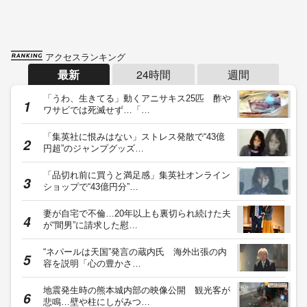
アクセスランキング
最新
24時間
週間
「うわ、生きてる」動くアニサキス25匹 酢や
ワサビでは死滅せず…「…
「集英社に恨みはない」ストレス発散で“43億
円超”のジャンプグッズ…
「品切れ前に買うと満足感」集英社オンライン
ショップで“43億円分”…
妻が自宅で不倫…20年以上も裏切られ続けた夫
が“間男”に請求した慰…
“ネパールは天国”発言の蔵内氏 海外出張の内
容を説明「心の豊かさ…
地震発生時の熊本城内部の映像公開 観光客が
悲鳴…壁や柱にしがみつ…