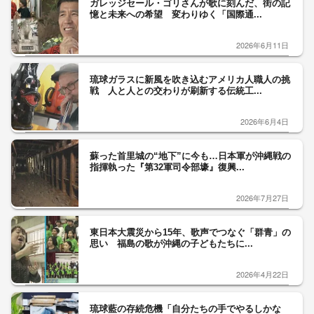
ガレッジセール・ゴリさんが歌に刻んだ、街の記
憶と未来への希望 変わりゆく「国際通...
2026年6月11日
琉球ガラスに新風を吹き込むアメリカ人職人の挑
戦 人と人との交わりが刷新する伝統工...
2026年6月4日
蘇った首里城の“地下”に今も…日本軍が沖縄戦の
指揮執った『第32軍司令部壕』復興...
2026年7月27日
東日本大震災から15年、歌声でつなぐ「群青」の
思い 福島の歌が沖縄の子どもたちに...
2026年4月22日
琉球藍の存続危機「自分たちの手でやるしかな