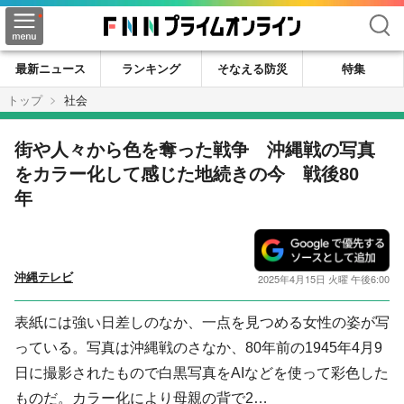
検索
最新ニュース
ランキング
そなえる防災
特集
トップ
社会
街や人々から色を奪った戦争 沖縄戦の写真
をカラー化して感じた地続きの今 戦後80
年
沖縄テレビ
2025年4月15日 火曜 午後6:00
表紙には強い日差しのなか、一点を見つめる女性の姿が写
っている。写真は沖縄戦のさなか、80年前の1945年4月9
日に撮影されたもので白黒写真をAIなどを使って彩色した
ものだ。カラー化により母親の背で2…