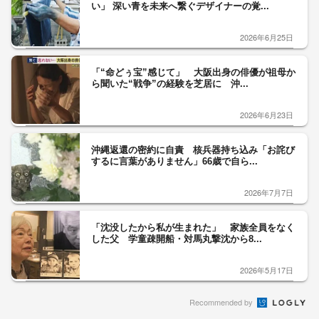
い」 深い青を未来へ繋ぐデザイナーの覚...
2026年6月25日
「“命どぅ宝”感じて」 大阪出身の俳優が祖母か
ら聞いた“戦争”の経験を芝居に 沖...
2026年6月23日
沖縄返還の密約に自責 核兵器持ち込み「お詫び
するに言葉がありません」66歳で自ら...
2026年7月7日
「沈没したから私が生まれた」 家族全員をなく
した父 学童疎開船・対馬丸撃沈から8...
2026年5月17日
Recommended by