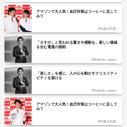
アマゾンで大人気！血圧対策はコーヒーに足して
みて
PR(森永乳業)
「さすが」と言われる驚きや感動を。新しい価値
を生む電通の挑戦
PR(dentsu Japan)
「楽しさ」を感じ、人の心を動かすクリエイティ
ビティを届ける
PR(dentsu Japan)
アマゾンで大人気！血圧対策はコーヒーに足して
みて
PR(森永乳業)