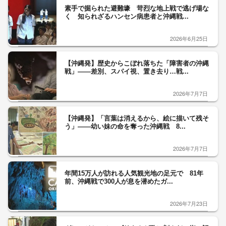
素手で掘られた避難壕 苛烈な地上戦で逃げ場な
く 知られざるハンセン病患者と沖縄戦...
2026年6月25日
【沖縄発】歴史からこぼれ落ちた「障害者の沖縄
戦」――差別、スパイ視、置き去り…戦...
2026年7月7日
【沖縄発】「言葉は消えるから、絵に描いて残そ
う」――幼い妹の命を奪った沖縄戦 8...
2026年7月7日
年間15万人が訪れる人気観光地の足元で 81年
前、沖縄戦で300人が息を潜めたガ...
2026年7月23日