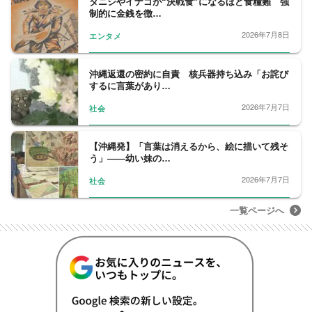
タニシやイナゴが“決戦食”になるほど食糧難 強
制的に金銭を徴…
2026年7月8日
エンタメ
沖縄返還の密約に自責 核兵器持ち込み「お詫び
するに言葉があり…
2026年7月7日
社会
【沖縄発】「言葉は消えるから、絵に描いて残そ
う」――幼い妹の…
2026年7月7日
社会
一覧ページへ