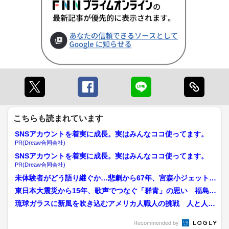
こちらも読まれています
SNSアカウントを着実に成長。実はみんなココ使ってます。
PR(Dreaw合同会社)
SNSアカウントを着実に成長。実はみんなココ使ってます。
PR(Dreaw合同会社)
未体験者がどう語り継ぐか…悲劇から67年、宮森小ジェット機
墜落事故の記憶を未来へ...
東日本大震災から15年、歌声でつなぐ「群青」の思い 福島の
歌が沖縄の子どもたちに...
琉球ガラスに新風を吹き込むアメリカ人職人の挑戦 人と人と
の交わりが刷新する伝統工...
Recommended by