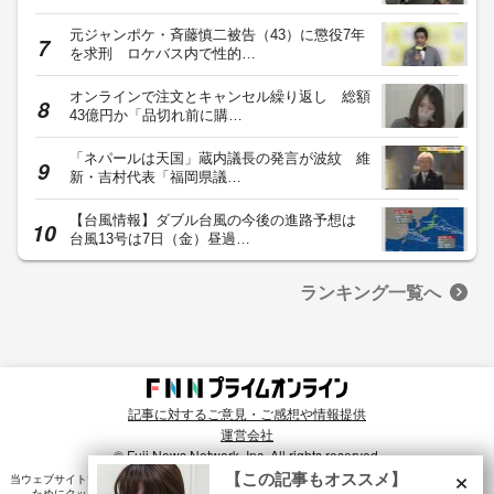
元ジャンポケ・斉藤慎二被告（43）に懲役7年
を求刑 ロケバス内で性的…
オンラインで注文とキャンセル繰り返し 総額
43億円か「品切れ前に購…
「ネパールは天国」蔵内議長の発言が波紋 維
新・吉村代表「福岡県議…
【台風情報】ダブル台風の今後の進路予想は
台風13号は7日（金）昼過…
ランキング一覧へ
記事に対するご意見・ご感想や情報提供
運営会社
© Fuji News Network, Inc. All rights reserved.
×
【この記事もオススメ】
当ウェブサイトでは、ユーザのニーズ・興味・関⼼に合致したコンテンツや広告配信を提供する
ためにクッキーを使⽤しています。詳細は、
プライバシーポリシー
をご確認ください。