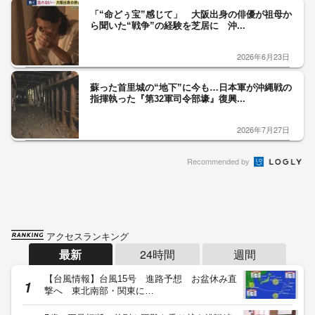
「“命どぅ宝”感じて」 大阪出身の俳優が祖母か
ら聞いた“戦争”の経験を芝居に 沖...
2026年6月23日
蘇った首里城の“地下”に今も…日本軍が沖縄戦の
指揮執った『第32軍司令部壕』復興...
2026年7月27日
Recommended by
アクセスランキング
最新
24時間
週間
【台風情報】台風15号 進路予想 お盆休み直
撃へ 東北南部・関東に…