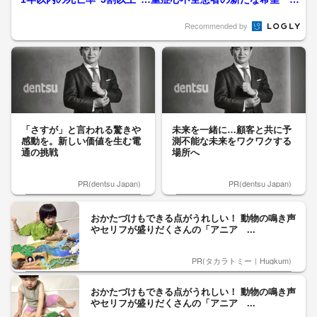
T治療」 地域住民の...
Recommended by
「さすが」と言われる驚きや
未来を一緒に…顧客と共に予
感動を。新しい価値を生む電
測不能な未来をワクワクする
通の挑戦
場所へ
PR(dentsu Japan)
PR(dentsu Japan)
おかたづけもできる点がうれしい！ 動物の鳴き声
やセリフが盛りだくさんの「アニア ...
PR(タカラトミー｜Hugkum)
おかたづけもできる点がうれしい！ 動物の鳴き声
やセリフが盛りだくさんの「アニア ...