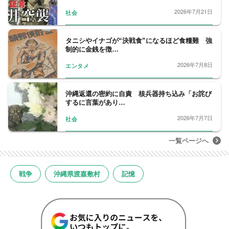
2026年7月21日
社会
タニシやイナゴが“決戦食”になるほど食糧難 強
制的に金銭を徴…
2026年7月8日
エンタメ
沖縄返還の密約に自責 核兵器持ち込み「お詫び
するに言葉があり…
2026年7月7日
社会
一覧ページへ
戦争
沖縄県渡嘉敷村
記憶