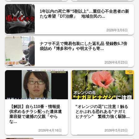
1年以内の死亡率“5割以上”…重症心不全患者の新
たな希望「DT治療」 地域住民の...
2026年3月6日
ナフサ不足で簡易包装にした返礼品 登録数6.7倍
袋詰め『博多和牛』や明太子も寄...
2026年6月23日
【解説】自ら110番・情報提
“オレンジの花”に注意！触る
供求めるチラシ配った遺体遺
とかぶれる恐れある“ナガミ
棄容疑で逮捕の父親「やら
ヒナゲシ” 繁殖力強く駆除...
な...
2026年4月16日
2026年5月23日