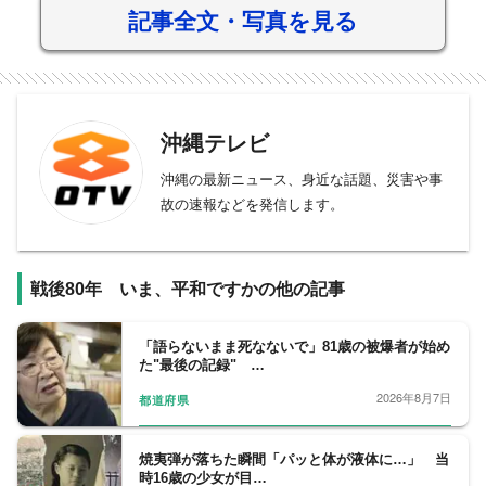
記事全文・写真を見る
沖縄テレビ
沖縄の最新ニュース、身近な話題、災害や事
故の速報などを発信します。
戦後80年 いま、平和ですかの他の記事
「語らないまま死なないで」81歳の被爆者が始め
た"最後の記録" …
2026年8月7日
都道府県
焼夷弾が落ちた瞬間「パッと体が液体に…」 当
時16歳の少女が目…