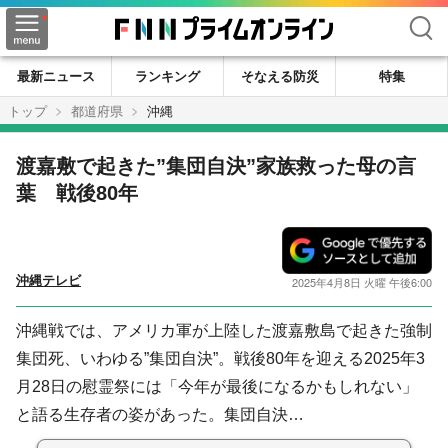
検索
最新ニュース
ランキング
そなえる防災
特集
トップ
都道府県
沖縄
渡嘉敷で起きた”集団自決”家族救った母の言
葉 戦後80年
沖縄テレビ
2025年4月8日 火曜 午後6:00
沖縄戦では、アメリカ軍が上陸した渡嘉敷島で起きた強制
集団死、いわゆる”集団自決”。戦後80年を迎える2025年3
月28日の慰霊祭には「今年が最後になるかもしれない」
と語る生存者の姿があった。集団自決…