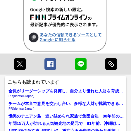
こちらも読まれています
全員がリーダーシップを発揮し、自分より優れた人財を育成す
る
PR(dentsu Japan)
チームが本音で意見を交わし合い、多様な人財が挑戦できる組
織へ
PR(dentsu Japan)
慟哭のテニアン島 追い詰められ家族で集団自決 80年前の真
実 90歳になった男性...
年間15万人が訪れる人気観光地の足元で 81年前、沖縄戦で3
00人が息を潜めたガ...
1年以内の死亡率“5割以上”…重症心不全患者の新たな希望「D