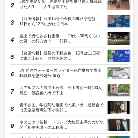
5歳で両足切断、差別や困難を乗り越え挑戦続
けた人生 「人生は捨てた…
【台風情報】台風15号の今後の進路予想は
11日から12日にかけて日本…
路上で男性さされ重傷 「20代～30代くらい
の男」の行方追う 「顔見…
【台風情報】最新の予想進路 15号は11日夜
に東北上陸か お盆休みの…
3年前のウォータースライダー死亡事故で邑南
町職員を懲戒処分 遺族「…
北アルプスの麓で土石流 登山者ら一時400人
孤立 仮設置の橋で下山 …
愛子さま、学習院幼稚園での思い出 運動会で
は天皇皇后両陛下が笑顔…
ネタニヤフ首相 トランプ大統領主導のガザ地
区「和平実現への工程表…