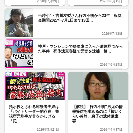
2026年7月23日
2025年8月15日
当時小4・吉川友梨さん行方不明から23年 報奨
金期間2027年7月1日まで19回...
2026年7月3日
神戸・マンションで冷凍庫に入った遺体見つかっ
た事件 死体遺棄容疑で元妻を逮捕 橋...
2026年6月25日
指示役とされる容疑者夫婦は
【解説】“行方不明”男児の情
「バイトリーダー的存在」警
報提供を求めるのに「怖いく
視庁元刑事が首をかしげる
らい冷静」息子の遺体遺棄
「犯...
容...
2026年5月21日
2026年4月17日