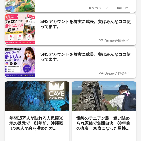
PR(タカラトミー｜Hugkum)
SNSアカウントを着実に成長。実はみんなココ使
ってます。
PR(Dreaw合同会社)
SNSアカウントを着実に成長。実はみんなココ使
ってます。
PR(Dreaw合同会社)
年間15万人が訪れる人気観光
慟哭のテニアン島 追い詰め
地の足元で 81年前、沖縄戦
られ家族で集団自決 80年前
で300人が息を潜めたガ...
の真実 90歳になった男性...