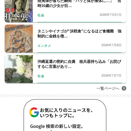
焼夷弾が落ちた瞬間「パッと体が液体に…」 当
時16歳の少女が目…
2026年7月21日
社会
タニシやイナゴが“決戦食”になるほど食糧難 強
制的に金銭を徴…
2026年7月8日
エンタメ
沖縄返還の密約に自責 核兵器持ち込み「お詫び
するに言葉があり…
2026年7月7日
社会
一覧ページへ