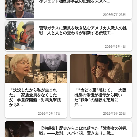
小ジェット機墜落事故の記憶を未来へ...
2026年7月23日
琉球ガラスに新風を吹き込むアメリカ人職人の挑
戦 人と人との交わりが刷新する伝統工...
2026年6月4日
「沈没したから私が生まれ
「“命どぅ宝”感じて」 大阪
た」 家族全員をなくした
出身の俳優が祖母から聞い
父 学童疎開船・対馬丸撃沈
た“戦争”の経験を芝居に
から8...
沖...
2026年5月17日
2026年6月23日
【沖縄発】歴史からこぼれ落ちた「障害者の沖縄
戦」――差別、スパイ視、置き去り…戦...