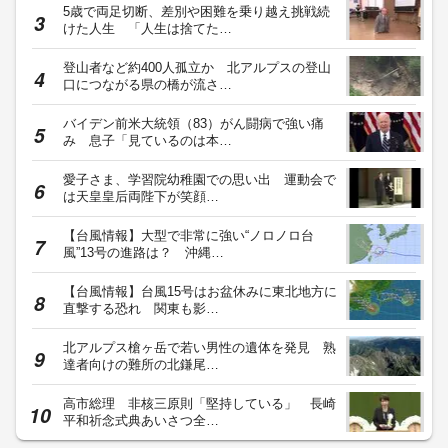
5歳で両足切断、差別や困難を乗り越え挑戦続
けた人生 「人生は捨てた…
登山者など約400人孤立か 北アルプスの登山
口につながる県の橋が流さ…
バイデン前米大統領（83）がん闘病で強い痛
み 息子「見ているのは本…
愛子さま、学習院幼稚園での思い出 運動会で
は天皇皇后両陛下が笑顔…
【台風情報】大型で非常に強い“ノロノロ台
風”13号の進路は？ 沖縄…
【台風情報】台風15号はお盆休みに東北地方に
直撃する恐れ 関東も影…
北アルプス槍ヶ岳で若い男性の遺体を発見 熟
達者向けの難所の北鎌尾…
高市総理 非核三原則「堅持している」 長崎
平和祈念式典あいさつ全…