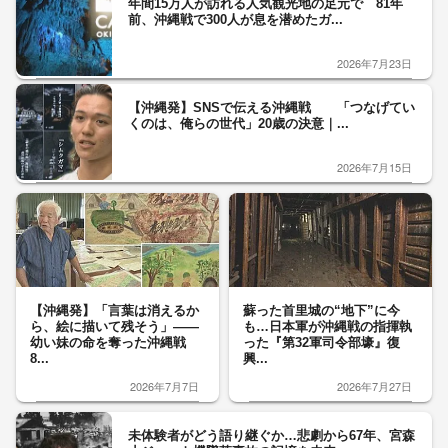
年間15万人が訪れる人気観光地の足元で 81年
前、沖縄戦で300人が息を潜めたガ...
2026年7月23日
【沖縄発】SNSで伝える沖縄戦 「つなげてい
くのは、俺らの世代」20歳の決意｜...
2026年7月15日
【沖縄発】「言葉は消えるか
蘇った首里城の“地下”に今
ら、絵に描いて残そう」――
も…日本軍が沖縄戦の指揮執
幼い妹の命を奪った沖縄戦
った『第32軍司令部壕』復
8...
興...
2026年7月7日
2026年7月27日
未体験者がどう語り継ぐか…悲劇から67年、宮森