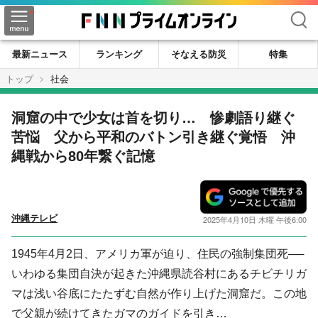
検索
最新ニュース
ランキング
そなえる防災
特集
トップ
社会
洞窟の中で少女は首を切り… 惨劇語り継ぐ
苦悩 父から平和のバトン引き継ぐ覚悟 沖
縄戦から80年繋ぐ記憶
沖縄テレビ
2025年4月10日 木曜 午後6:00
1945年4月2日、アメリカ軍が迫り、住民の強制集団死──
いわゆる集団自決が起きた沖縄県読谷村にあるチビチリガ
マは浅い谷底にたたずむ自然が作り上げた洞窟だ。この地
で父親が続けてきたガマのガイドを引き…