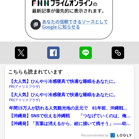
こちらも読まれています
【大人気】ひんやり冷感寝具で快適な睡眠をあなたに。
PR(アイリスプラザ)
【大人気】ひんやり冷感寝具で快適な睡眠をあなたに。
PR(アイリスプラザ)
年間15万人が訪れる人気観光地の足元で 81年前、沖縄戦で3
00人が息を潜めたガ...
【沖縄発】SNSで伝える沖縄戦 「つなげていくのは、俺ら
の世代」20歳の決意
【沖縄発】「言葉は消えるから、絵に描いて残そう」――幼い
妹の命を奪った沖縄戦 8...
Recommended by